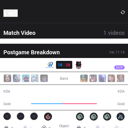
1 세트
Match Video
1
videos
Postgame Breakdown
Ver.
11.14
결과
BME
Ruby
ALF
18
28
BME
33:58
MVP
Bans
18 / 28 / 44
28 / 18 / 63
KDA
KDA
57,839
63,622
Gold
Gold
Object