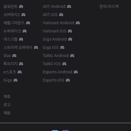
발로란트
AllT Android
문의/피드백
오버워치2
AllT iOS
배틀그라운드
Valorant Android
슈퍼바이브
Valorant iOS
데스크톱
Gigs Android
스트리머 오버레이
Gigs iOS
Duo
TalkG Android
톡피지지
TalkG iOS
e스포츠
Esports Android
Gigs
Esports iOS
More
제휴
광고
채용