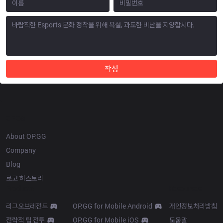
작성
OP.GG
About OP.GG
Company
Blog
로고 히스토리
Products
Resources
리그오브레전드
OP.GG for Mobile Android
개인정보처리방침
전략적 팀 전투
OP.GG for Mobile iOS
도움말