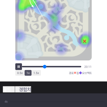
21:41
✕
◆
0.5
x
1
x
1.5
x
경로
킬
오브젝트
골드
경험치
4k