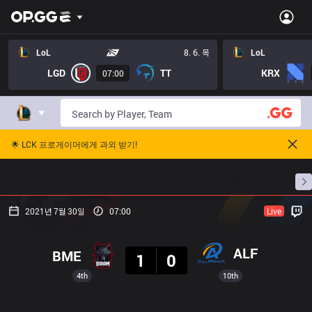
LoL
8. 6. 목
LoL
LGD
TT
KRX
07:00
🌟 LCK 프로게이머에게 과외 받기!
홈
경기 일정
순위
통계
승부 예측
프로빌
2021년 7월 30일
07:00
Live
결과
ALF
BME
1
0
4th
10th