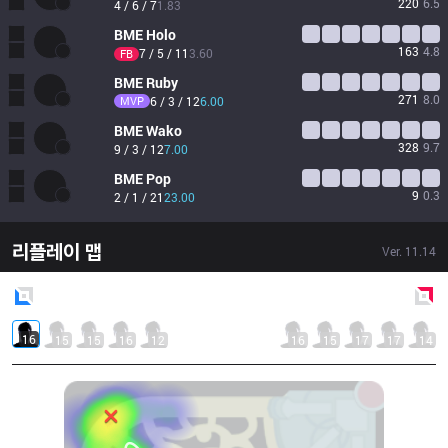
220
6.5
4 / 6 / 7
1.83
BME
Holo
163
4.8
7 / 5 / 11
3.60
FB
BME
Ruby
271
8.0
MVP
6 / 3 / 12
6.00
BME
Wako
328
9.7
9 / 3 / 12
7.00
BME
Pop
9
0.3
2 / 1 / 21
23.00
리플레이 맵
Ver.
11.14
Blue
Side
Red
Side
16
15
15
16
12
16
15
17
17
14