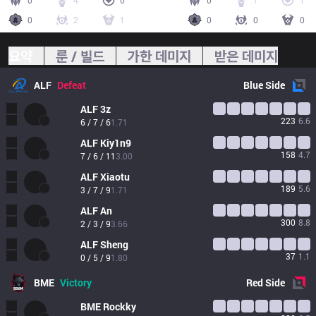
0
4
0
0
7
1
0
2
1
0
0
0
요약
룬 / 빌드
가한 데미지
받은 데미지
ALF
Defeat
Blue
Side
ALF
3z
223
6.6
6 / 7 / 6
1.71
ALF
Kiy1n9
158
4.7
7 / 6 / 11
3.00
ALF
Xiaotu
189
5.6
3 / 7 / 9
1.71
ALF
An
300
8.8
2 / 3 / 9
3.66
ALF
Sheng
37
1.1
0 / 5 / 9
1.80
BME
Victory
Red
Side
BME
Rockky