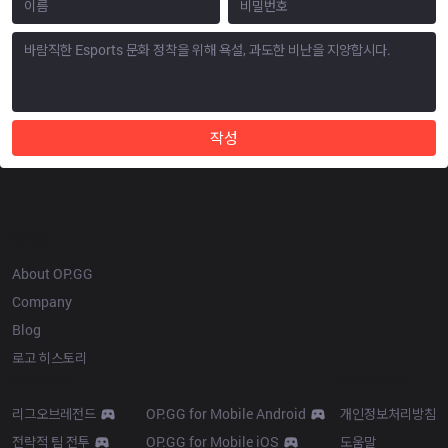
작성
OP.GG
About OP.GG
Company
Blog
로고 히스토리
Products
Resources
리그오브레전드
OP.GG for Mobile Android
개인정보처리방침
전략적 팀 전투
OP.GG for Mobile iOS
도움말