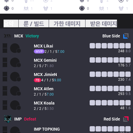
0
11
2
0
2
0
0
1
1
0
1
1
요약
룬 / 빌드
가한 데미지
받은 데미지
MCX
Victory
Blue
Side
MCX
Likai
248
8.0
MVP
2 / 1 / 5
7.00
MCX
Gemini
176
5.7
2 / 5 / 7
1.80
MCX
JimieN
230
7.4
4 / 1 / 5
9.00
FB
MCX
Atlen
293
9.5
2 / 1 / 5
7.00
MCX
Koala
48
1.6
2 / 2 / 5
3.50
IMP
Defeat
Red
Side
IMP
TOPKING