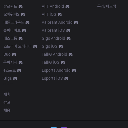
발로란트
AllT Android
문의/피드백
오버워치2
AllT iOS
배틀그라운드
Valorant Android
슈퍼바이브
Valorant iOS
데스크톱
Gigs Android
스트리머 오버레이
Gigs iOS
Duo
TalkG Android
톡피지지
TalkG iOS
e스포츠
Esports Android
Gigs
Esports iOS
More
제휴
광고
채용