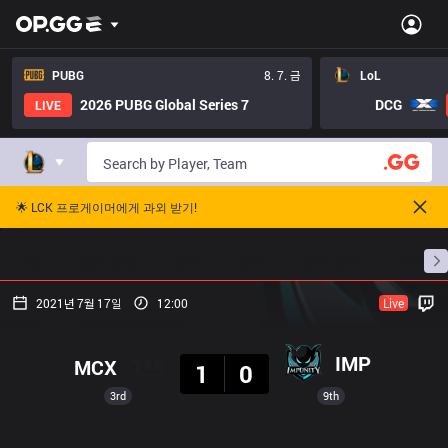
PUBG
8. 7. 금
LoL
2026 PUBG Global Series 7
DCG
LIVE
🌟 LCK 프로게이머에게 과외 받기!
홈
경기 일정
순위
통계
승부 예측
프로빌
2021년 7월 17일
12:00
Live
결과
IMP
MCX
1
0
3rd
9th