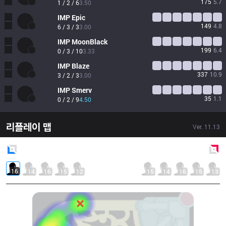
175
5.7
1 / 2 / 6
3.50
IMP
Epic
149
4.8
6 / 3 / 3
3.00
IMP
MoonBlack
199
6.4
0 / 3 / 10
3.33
IMP
Blaze
337
10.9
3 / 2 / 3
3.00
IMP
Smerv
35
1.1
0 / 2 / 9
4.50
리플레이 맵
Ver.
11.13
Blue
Side
Red
Side
16
14
16
15
12
15
14
16
15
13