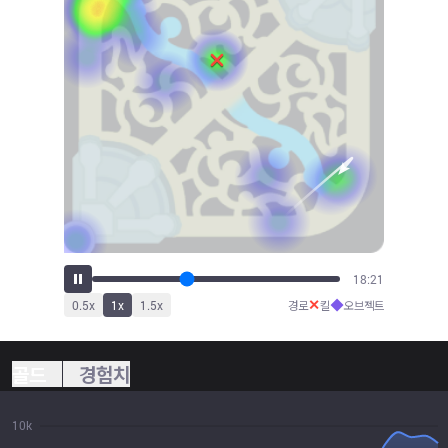
20:17
✕
◆
0.5
x
1
x
1.5
x
경로
킬
오브젝트
골드
경험치
10k