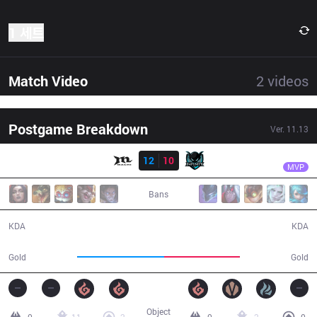
1 세트
Match Video
2
videos
Postgame Breakdown
Ver.
11.13
결과
MCX
Likai
MCX
12
10
IMP
30:58
MVP
Bans
12 / 10 / 27
10 / 12 / 31
KDA
KDA
58,522
50,644
Gold
Gold
Object