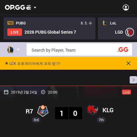
PUBG
8. 5. 수
LoL
2026 PUBG Global Series 7
LGD
LIVE
🌟 LCK 프로게이머에게 과외 받기!
홈
경기 일정
순위
통계
승부 예측
프로빌
2019년 2월 24일
20:00
Live
결과
KLG
R7
1
0
3rd
7th