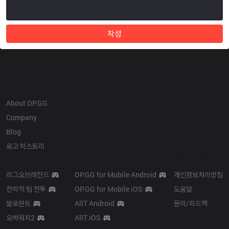
작성
OP.GG
About OP.GG
Company
Blog
로고 히스토리
Products
Resources
리그오브레전드
OP.GG for Mobile Android
개인정보처리방침
전략적 팀 전투
OP.GG for Mobile iOS
도움말
발로란트
AllT Android
문의/피드백
오버워치2
AllT iOS