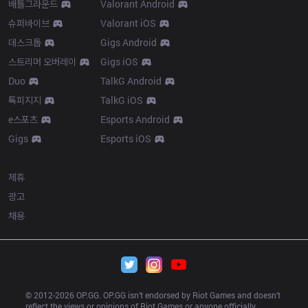
배틀그라운드
Valorant Android
슈퍼바이브
Valorant iOS
데스크톱
Gigs Android
스트리머 오버레이
Gigs iOS
Duo
TalkG Android
톡피지지
TalkG iOS
e스포츠
Esports Android
Gigs
Esports iOS
More
제휴
광고
채용
© 2012-
2026
 OP.GG. OP.GG isn’t endorsed by Riot Games and doesn’t 
reflect the views or opinions of Riot Games or anyone officially 