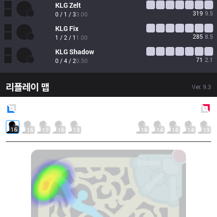
KLG
Zelt
319
9.5
0 / 1 / 3
3.00
KLG
Fix
285
8.5
1 / 2 / 1
1.00
KLG
Shadow
71
2.1
0 / 4 / 2
0.50
리플레이 맵
Ver.
9.3
Blue
Side
Red
Side
16
16
17
16
13
16
14
16
14
13