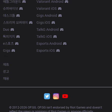
배틀그라운드
Valorant Android
슈퍼바이브
Valorant iOS
데스크톱
Gigs Android
스트리머 오버레이
Gigs iOS
Duo
TalkG Android
톡피지지
TalkG iOS
e스포츠
Esports Android
Gigs
Esports iOS
More
제휴
광고
채용
© 2012-
2026
 OP.GG. OP.GG isn’t endorsed by Riot Games and doesn’t 
reflect the views or opinions of Riot Games or anyone officially 