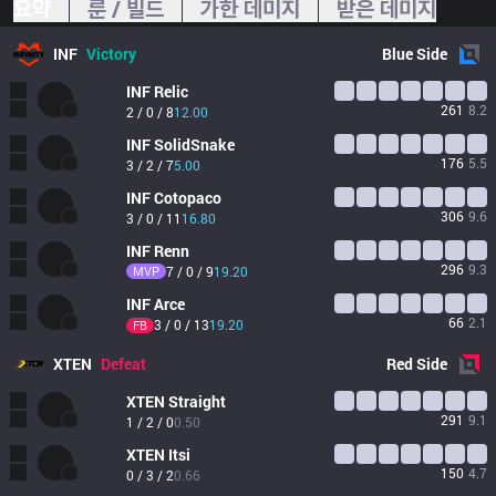
요약
룬 / 빌드
가한 데미지
받은 데미지
INF
Victory
Blue
Side
INF
Relic
261
8.2
2 / 0 / 8
12.00
INF
SolidSnake
176
5.5
3 / 2 / 7
5.00
INF
Cotopaco
306
9.6
3 / 0 / 11
16.80
INF
Renn
296
9.3
MVP
7 / 0 / 9
19.20
INF
Arce
66
2.1
3 / 0 / 13
19.20
FB
XTEN
Defeat
Red
Side
XTEN
Straight
291
9.1
1 / 2 / 0
0.50
XTEN
Itsi
150
4.7
0 / 3 / 2
0.66