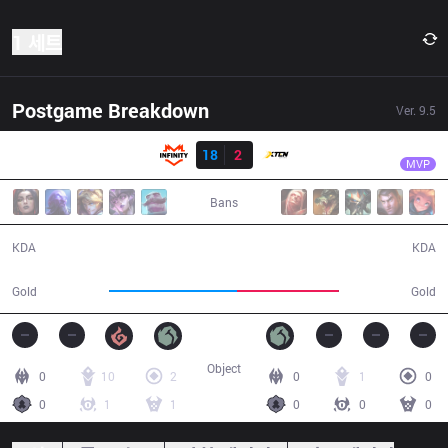
1 세트
Postgame Breakdown
Ver.
9.5
결과
INF
Renn
INF
18
2
XTEN
31:55
MVP
Bans
18 / 2 / 48
2 / 18 / 4
KDA
KDA
61,093
48,334
Gold
Gold
Object
0
10
2
0
1
0
0
1
1
0
0
0