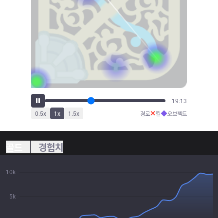
21:11
✕
◆
0.5
x
1
x
1.5
x
경로
킬
오브젝트
골드
경험치
10k
5k