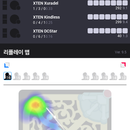
XTEN
Xuradel
292
9.1
1 / 3 / 0
0.33
XTEN
Kindless
299
9.4
0 / 4 / 1
0.25
XTEN
DCStar
40
1.3
0 / 6 / 1
0.16
리플레이 맵
Ver.
9.5
Blue
Side
Red
Side
16
15
18
16
14
16
13
16
14
12