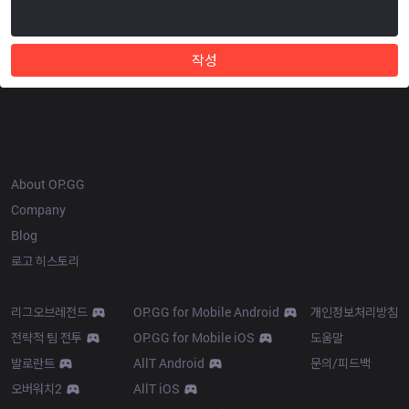
작성
OP.GG
About OP.GG
Company
Blog
로고 히스토리
Products
Resources
리그오브레전드
OP.GG for Mobile Android
개인정보처리방침
전략적 팀 전투
OP.GG for Mobile iOS
도움말
발로란트
AllT Android
문의/피드백
오버워치2
AllT iOS