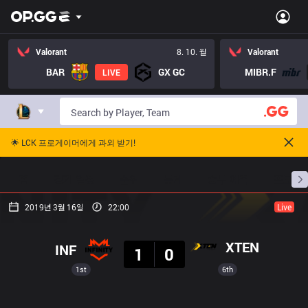
Valorant
8. 10. 월
Valorant
BAR
GX GC
MIBR.F
LIVE
🌟 LCK 프로게이머에게 과외 받기!
홈
경기 일정
순위
통계
승부 예측
프로빌
2019년 3월 16일
22:00
Live
결과
XTEN
INF
1
0
1st
6th