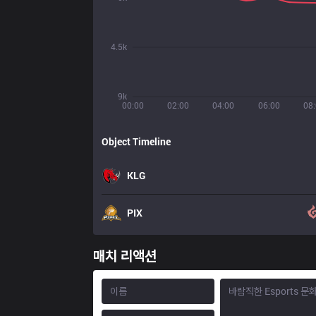
4.5k
9k
00:00
02:00
04:00
06:00
08
Object Timeline
KLG
PIX
매치 리액션