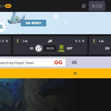
KO
레이
로그인
New
8. 6. 목
LoL
8. 6. 목
LoL
IG
NIP
DK
09:00