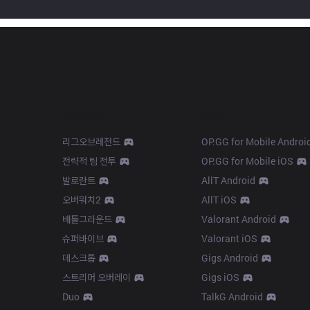
Products
Apps
리그오브레전드
OP.GG for Mobile Androi
전략적 팀 전투
OP.GG for Mobile iOS
발로란트
AllT Android
오버워치2
AllT iOS
배틀그라운드
Valorant Android
슈퍼바이브
Valorant iOS
데스크톱
Gigs Android
스트리머 오버레이
Gigs iOS
Duo
TalkG Android