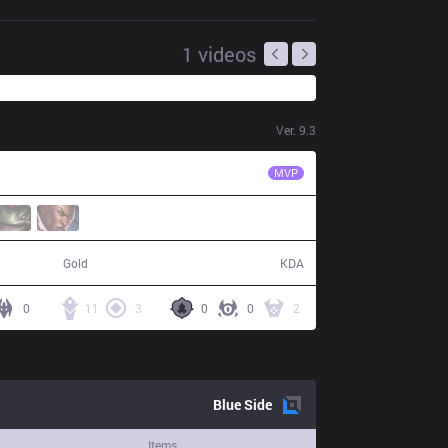
1
videos
Ver.
9.3
PIX
Nipphu
MVP
62,346
6 / 5 / 16
Gold
KDA
0
11
3
0
0
2
Blue
Side
Items