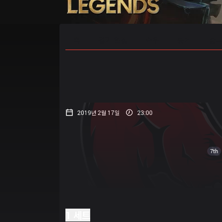
홈
경기 일정
순위
통계
승부
2019년 2월 17일
23:00
7th
1 세트