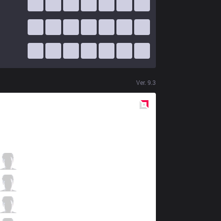
Ver.
9.3
Red
Side
PIX
Nipphu
1 / 1 / 2
PIX
QQMore
2 / 1 / 4
PIX
TopLop
2 / 0 / 3