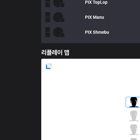
PIX
TopLop
PIX
Manu
PIX
Shmebu
리플레이 맵
Blue
Side
KLG
Nate
0 / 1 / 3
KLG
Froststrike
2 / 1 / 2
KLG
Zelt
0 / 1 / 3