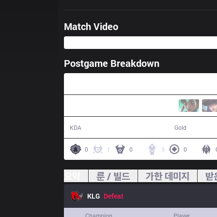
Match Video
Postgame Breakdown
31:42
5 / 6 / 11
51,773
KDA
Gold
0
1
0
3
0
요약
룬 / 빌드
가한 데미지
받
KLG
Defeat
Champion
Player