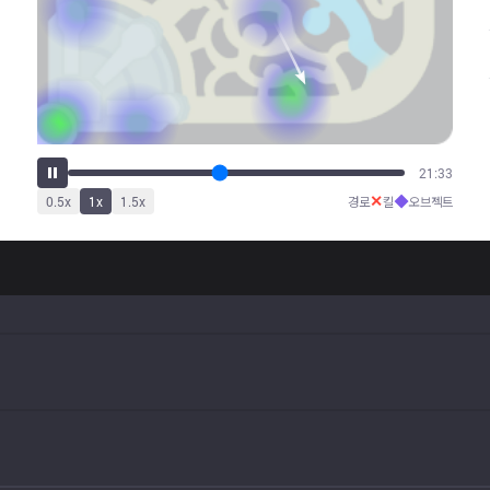
25:43
✕
◆
0.5
x
1
x
1.5
x
경로
킬
오브젝트