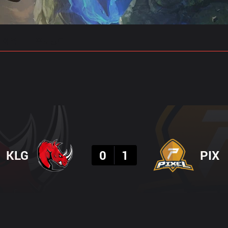
 예측
프로빌드
결과
KLG
0
1
PIX