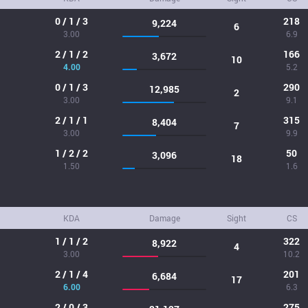
0 / 1 / 3
218
9,224
6
3.00
6.9
2 / 1 / 2
166
3,672
10
4.00
5.2
0 / 1 / 3
290
12,985
2
3.00
9.1
2 / 1 / 1
315
8,404
7
3.00
9.9
1 / 2 / 2
50
3,096
18
1.50
1.6
KDA
Damage
Sight
CS
1 / 1 / 2
322
8,922
4
3.00
10.2
2 / 1 / 4
201
6,684
17
6.00
6.3
2 / 0 / 3
275