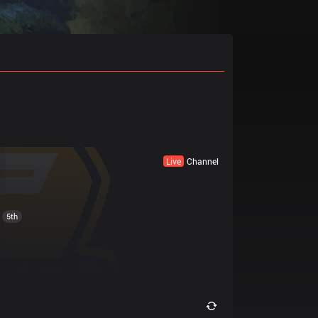
Live
Channel
5th