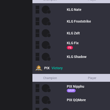
KLG
Nate
KLG
Froststrike
KLG
Zelt
KLG
Fix
FB
KLG
Shadow
PIX
Victory
Champion
Player
PIX
Nipphu
MVP
PIX
QQMore