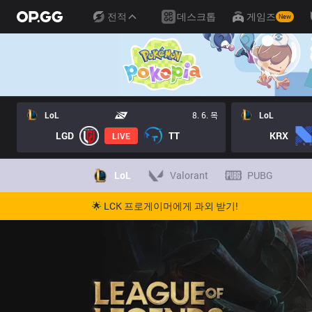
전적
데스크톱
게임즈
New
LoL
8. 6. 목
LoL
LGD
TT
KRX
LIVE
LoL
Valorant
PUBG
🌟 LCK 프로게이머에게 과외 받기!