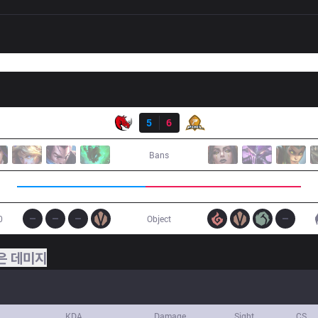
결과
KLG
5
6
PIX
Bans
0
Object
은 데미지
KDA
Damage
Sight
CS