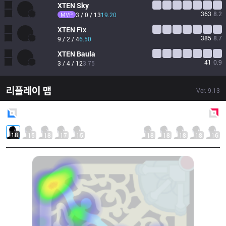
XTEN
Sky
363
8.2
MVP
3 / 0 / 13
19.20
XTEN
Fix
385
8.7
9 / 2 / 4
6.50
XTEN
Baula
41
0.9
3 / 4 / 12
3.75
리플레이 맵
Ver.
9.13
Blue
Side
Red
Side
18
15
18
17
15
18
18
18
18
16