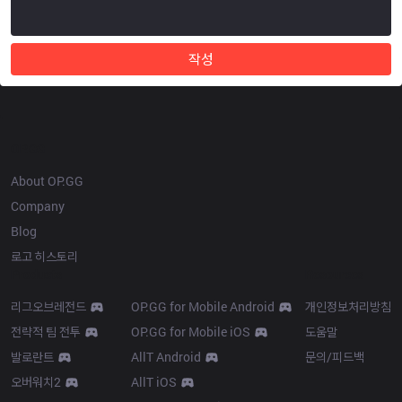
작성
OP.GG
About OP.GG
Company
Blog
로고 히스토리
Products
Resources
리그오브레전드
OP.GG for Mobile Android
개인정보처리방침
전략적 팀 전투
OP.GG for Mobile iOS
도움말
발로란트
AllT Android
문의/피드백
오버워치2
AllT iOS