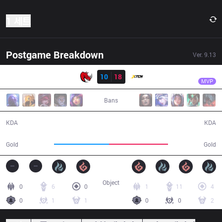
1 세트
Postgame Breakdown
Ver.
9.13
결과
XTEN
Sky
KLG
10
18
XTEN
44:10
MVP
Bans
10 / 18 / 19
18 / 10 / 55
KDA
KDA
73,678
79,671
Gold
Gold
Object
0
6
0
1
11
4
0
1
1
0
0
2