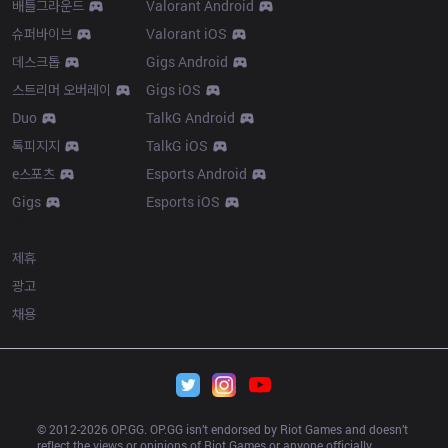
배틀그라운드
Valorant Android
슈퍼바이브
Valorant iOS
데스크톱
Gigs Android
스트리머 오버레이
Gigs iOS
Duo
TalkG Android
톡피지지
TalkG iOS
e스포츠
Esports Android
Gigs
Esports iOS
More
제휴
광고
채용
© 2012-
2026
 OP.GG. OP.GG isn’t endorsed by Riot Games and doesn’t 
reflect the views or opinions of Riot Games or anyone officially 