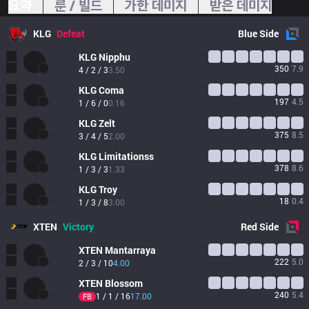
요약
룬 / 빌드
가한 데미지
받은 데미지
KLG
Defeat
Blue
Side
KLG
Nipphu
350
7.9
4 / 2 / 3
3.50
KLG
Coma
197
4.5
1 / 6 / 0
0.16
KLG
Zelt
375
8.5
3 / 4 / 5
2.00
KLG
Limitationss
378
8.6
1 / 3 / 3
1.33
KLG
Troy
18
0.4
1 / 3 / 8
3.00
XTEN
Victory
Red
Side
XTEN
Mantarraya
222
5.0
2 / 3 / 10
4.00
XTEN
Blossom
240
5.4
1 / 1 / 16
17.00
FB