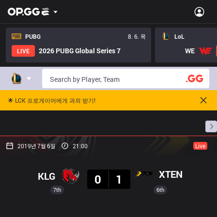
PUBG
8. 6. 목
LoL
2026 PUBG Global Series 7
WE
LIVE
🌟 LCK 프로게이머에게 과외 받기!
홈
경기 일정
순위
통계
승부 예측
프로빌
2019년 7월 6일
21:00
Live
결과
XTEN
KLG
0
1
7th
6th