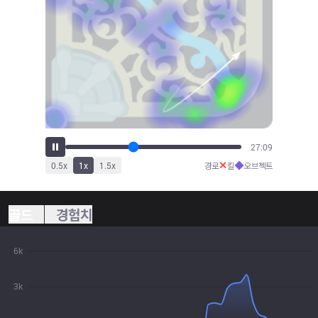
30:04
✕
◆
0.5
x
1
x
1.5
x
경로
킬
오브젝트
골드
경험치
6k
3k