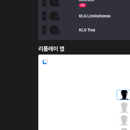
FB
KLG
Limitationss
KLG
Troy
리플레이 맵
Blue
Side
XTEN
Mantarraya
5 / 4 / 4
XTEN
Blossom
3 / 3 / 9
XTEN
Sky
3 / 5 / 10