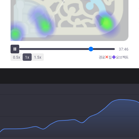
39:34
✕
◆
0.5
x
1
x
1.5
x
경로
킬
오브젝트