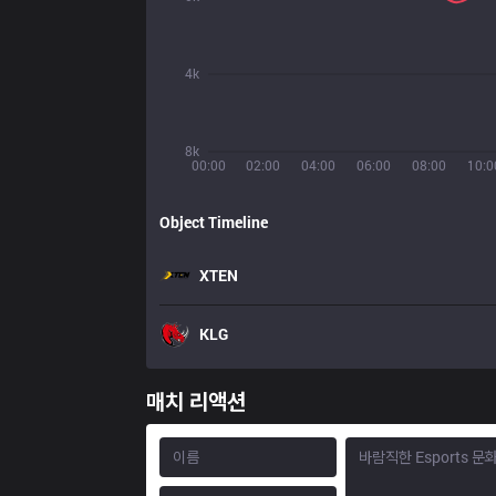
4k
8k
00:00
02:00
04:00
06:00
08:00
10:0
Object Timeline
XTEN
KLG
매치 리액션