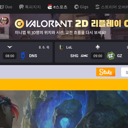
Duo
톡피지지
e스포츠
Gigs
스트리머 오버
8. 6. 목
LoL
DNS
SHG
GZ
08:00
09:00