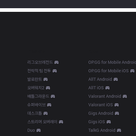
Products
Apps
리그오브레전드
OP.GG for Mobile Androi
전략적 팀 전투
OP.GG for Mobile iOS
발로란트
AllT Android
오버워치2
AllT iOS
배틀그라운드
Valorant Android
슈퍼바이브
Valorant iOS
데스크톱
Gigs Android
스트리머 오버레이
Gigs iOS
Duo
TalkG Android