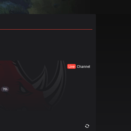
Live
Channel
7th