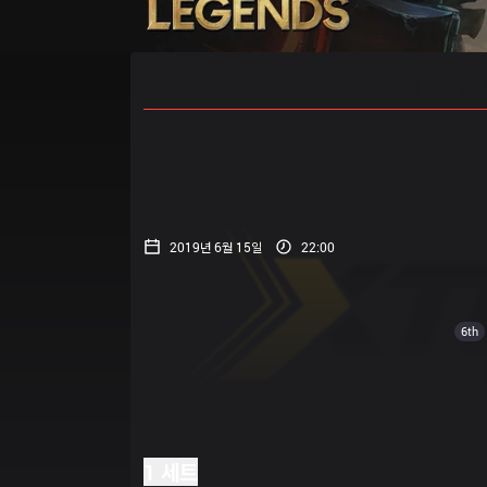
홈
경기 일정
순위
통계
승부
2019년 6월 15일
22:00
6th
1 세트