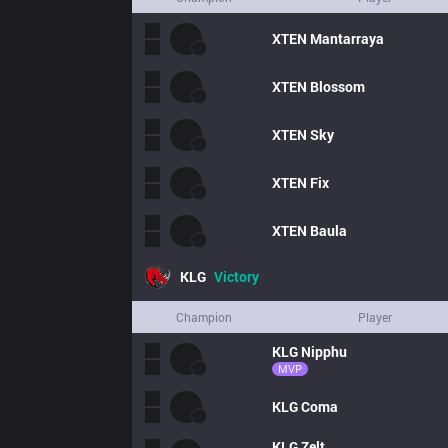
XTEN
Mantarraya
XTEN
Blossom
XTEN
Sky
XTEN
Fix
XTEN
Baula
KLG
Victory
Champion
Player
KLG
Nipphu
MVP
KLG
Coma
KLG
Zelt