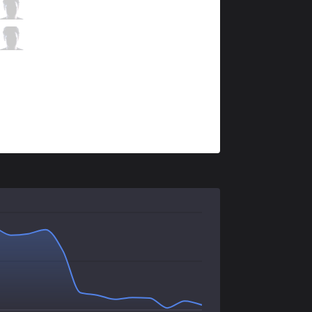
KLG
Limitationss
6 / 5 / 7
KLG
Troy
0 / 4 / 14