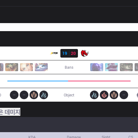
결과
XTEN
19
20
KLG
Bans
0
Object
은 데미지
KDA
Damage
Sight
CS