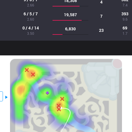
18,308
4
2.66
7.4
6 / 5 / 7
393
19,587
7
2.60
9.6
0 / 4 / 14
69
6,830
23
3.50
1.7