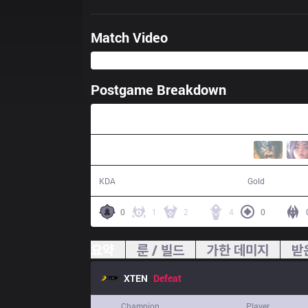
Match Video
Postgame Breakdown
40:59
19 / 20 / 36
74,164
KDA
Gold
0
1
2
4
0
요약
룬 / 빌드
가한 데미지
받
XTEN
Defeat
Champion
Player