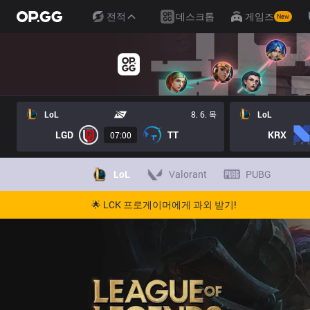
전적
데스크톱
게임즈
New
LoL
8. 6. 목
LoL
LGD
TT
KRX
07:00
LoL
Valorant
PUBG
🌟 LCK 프로게이머에게 과외 받기!