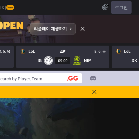
KO
레이
로그인
New
8. 6. 목
LoL
8. 6. 목
LoL
IG
NIP
DK
09:00