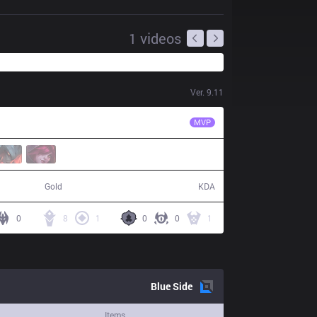
1
videos
Ver.
9.11
KLG
Nipphu
MVP
76,112
20 / 19 / 49
Gold
KDA
0
8
1
0
0
1
Blue
Side
Items