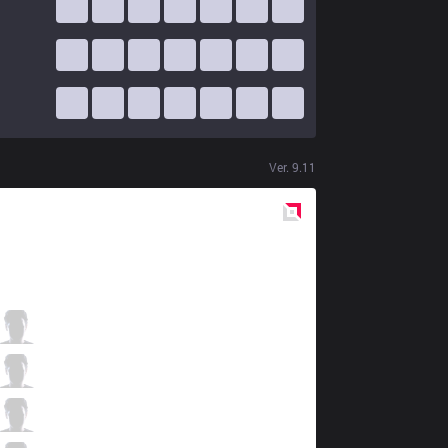
Ver.
9.11
Red
Side
KLG
Nipphu
4 / 1 / 7
KLG
Coma
1 / 3 / 14
KLG
Zelt
9 / 6 / 7