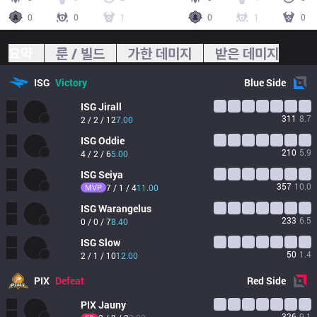
0
0
1
0
1
0
요약
룬 / 빌드
가한 데미지
받은 데미지
ISG
Victory
Blue
Side
ISG
Jirall
311
8.7
2 / 2 / 12
7.00
ISG
Oddie
210
5.9
4 / 2 / 6
5.00
ISG
Seiya
357
10.0
MVP
7 / 1 / 4
11.00
ISG
Warangelus
233
6.5
0 / 0 / 7
8.40
ISG
Slow
50
1.4
2 / 1 / 10
12.00
PIX
Defeat
Red
Side
PIX
Jauny
326
9.1