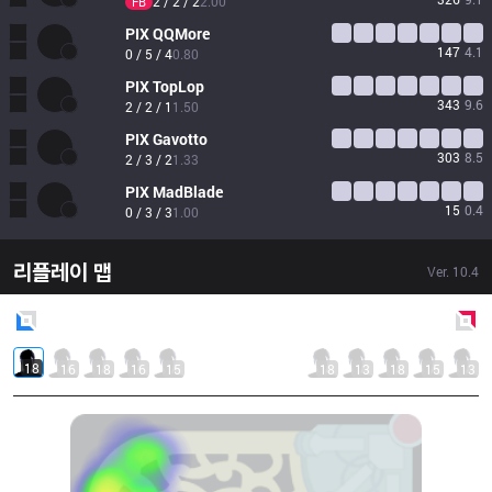
2 / 2 / 2
2.00
FB
PIX
QQMore
147
4.1
0 / 5 / 4
0.80
PIX
TopLop
343
9.6
2 / 2 / 1
1.50
PIX
Gavotto
303
8.5
2 / 3 / 2
1.33
PIX
MadBlade
15
0.4
0 / 3 / 3
1.00
리플레이 맵
Ver.
10.4
Blue
Side
Red
Side
18
16
18
16
15
18
13
18
15
13