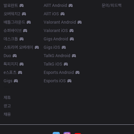
발로란트
AllT Android
문의/피드백
오버워치2
AllT iOS
배틀그라운드
Valorant Android
슈퍼바이브
Valorant iOS
데스크톱
Gigs Android
스트리머 오버레이
Gigs iOS
Duo
TalkG Android
톡피지지
TalkG iOS
e스포츠
Esports Android
Gigs
Esports iOS
More
제휴
광고
채용