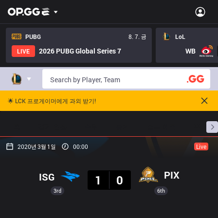
PUBG
8. 7. 금
LoL
2026 PUBG Global Series 7
WB
LIVE
🌟 LCK 프로게이머에게 과외 받기!
홈
경기 일정
순위
통계
승부 예측
프로빌
2020년 3월 1일
00:00
Live
결과
PIX
ISG
1
0
3rd
6th