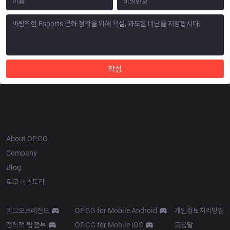
작성
OP.GG
About OP.GG
Company
Blog
로고 히스토리
Products
Resources
리그오브레전드
OP.GG for Mobile Android
개인정보처리방침
전략적 팀 전투
OP.GG for Mobile iOS
도움말