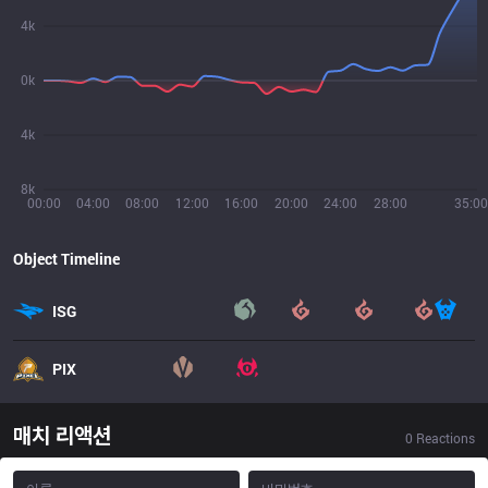
4k
0k
4k
8k
00:00
04:00
08:00
12:00
16:00
20:00
24:00
28:00
35:00
Object Timeline
ISG
PIX
매치 리액션
0
Reactions