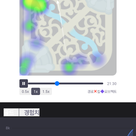
23:00
✕
◆
0.5
x
1
x
1.5
x
경로
킬
오브젝트
골드
경험치
8k