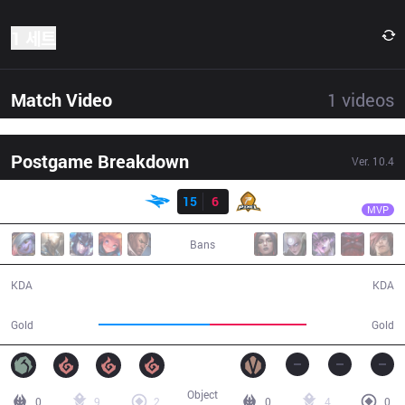
1 세트
Match Video
1
videos
Postgame Breakdown
Ver.
10.4
결과
ISG
Seiya
ISG
15
6
PIX
35:44
MVP
Bans
15 / 6 / 39
6 / 15 / 12
KDA
KDA
66,301
57,866
Gold
Gold
Object
0
9
2
0
4
0