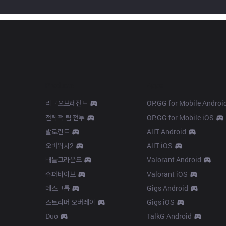
Products
Apps
리그오브레전드
OP.GG for Mobile Androi
전략적 팀 전투
OP.GG for Mobile iOS
발로란트
AllT Android
오버워치2
AllT iOS
배틀그라운드
Valorant Android
슈퍼바이브
Valorant iOS
데스크톱
Gigs Android
스트리머 오버레이
Gigs iOS
Duo
TalkG Android