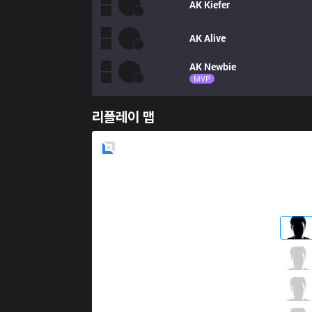
AK
Kiefer
AK
Alive
AK
Newbie
MVP
리플레이 맵
Blue
Side
INF
Pillo
5 / 3 / 4
INF
SolidSnake
1 / 4 / 7
INF
Cotopaco
3 / 4 / 6