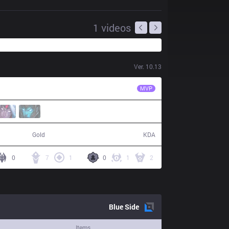
1
videos
Ver.
10.13
AK
Newbie
MVP
68,723
20 / 13 / 60
Gold
KDA
0
7
1
0
1
2
Blue
Side
Items