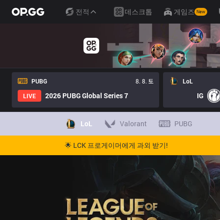
전적
데스크톱
게임즈
New
PUBG
8. 8. 토
LoL
2026 PUBG Global Series 7
IG
LIVE
LoL
Valorant
PUBG
🌟 LCK 프로게이머에게 과외 받기!