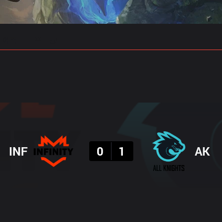
 예측
프로빌드
결과
INF
0
1
AK