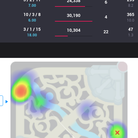
24,338
6
7.00
8.2
10 / 3 / 8
365
30,190
4
6.00
10.0
3 / 1 / 15
47
10,304
22
18.00
1.3