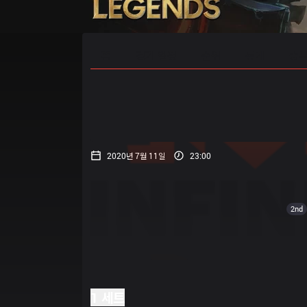
홈
경기 일정
순위
통계
승부
2020년 7월 11일
23:00
2nd
1 세트