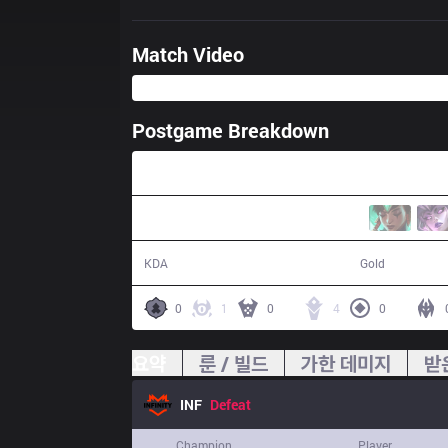
Match Video
Postgame Breakdown
36:24
13 / 20 / 32
59,494
KDA
Gold
0
1
0
4
0
요약
룬 / 빌드
가한 데미지
받
INF
Defeat
Champion
Player