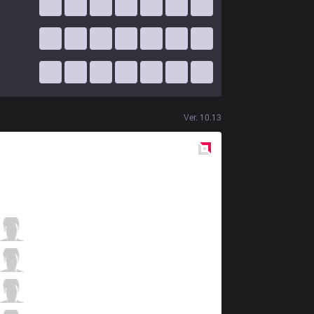
Ver.
10.13
Red
Side
AK
Jisu
2 / 3 / 12
AK
Grell
2 / 4 / 14
AK
Kiefer
3 / 2 / 11