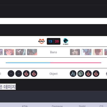
결과
INF
13
20
AK
Bans
0
Object
은 데미지
KDA
Damage
Sight
CS