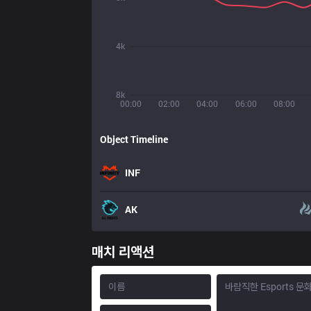
4k
8k
00:00
02:00
04:00
06:00
08:00
Object Timeline
INF
AK
매치 리액션