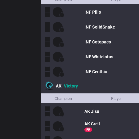
INF
Pillo
INF
SolidSnake
INF
Cotopaco
INF
Whitelotus
INF
Genthix
AK
Victory
Champion
Player
AK
Jisu
AK
Grell
FB