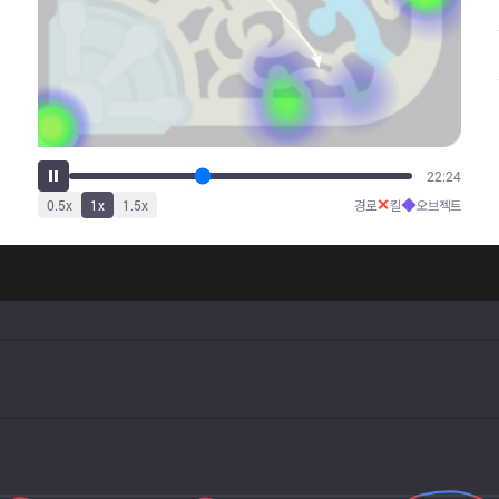
28:09
✕
◆
0.5
x
1
x
1.5
x
경로
킬
오브젝트