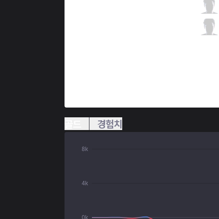
INF
Whitelotus
2 / 4 / 8
INF
Genthix
2 / 5 / 7
골드
경험치
8k
4k
0k