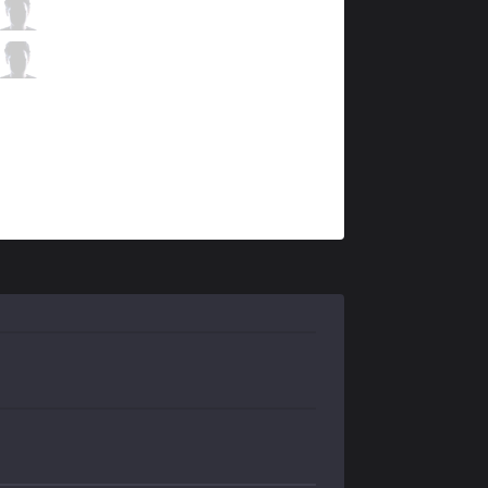
AK
Alive
10 / 3 / 8
AK
Newbie
3 / 1 / 15