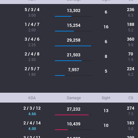
5 / 3 / 4
236
13,302
6
3.00
6.5
1 / 4 / 7
188
15,254
16
2.00
5.2
3 / 4 / 6
360
29,258
6
2.25
9.9
2 / 4 / 8
70
21,503
8
2.50
1.9
2 / 5 / 7
224
7,957
5
1.80
6.2
KDA
Damage
Sight
CS
2 / 3 / 12
274
27,232
13
4.66
7.5
2 / 4 / 14
183
10,439
10
4.00
5.0
3 / 2 / 11
299