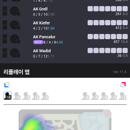
7 / 4 / 4
2.75
AK
Grell
261
6.0
0 / 5 / 10
2.00
AK
Kiefer
412
9.4
4 / 2 / 10
7.00
AK
Pancake
457
10.4
MVP
8 / 4 / 8
4.00
AK
Wadid
36
0.8
0 / 7 / 12
1.71
리플레이 맵
Ver.
11.5
Blue
Side
Red
Side
18
18
18
18
15
18
18
18
18
14