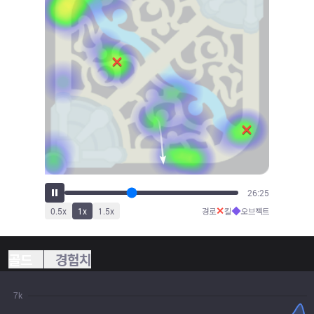
28:09
✕
◆
0.5
x
1
x
1.5
x
경로
킬
오브젝트
골드
경험치
7k