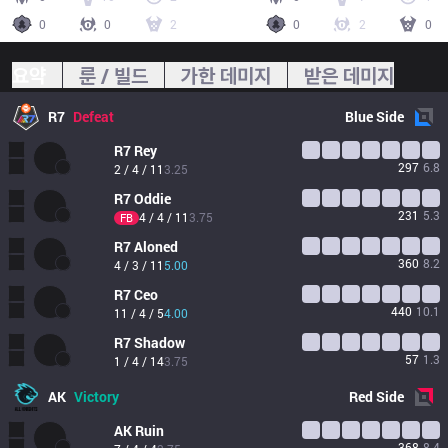
0
0
2
0
2
0
요약
룬 / 빌드
가한 데미지
받은 데미지
R7
Defeat
Blue
Side
R7
Rey
297
6.8
2 / 4 / 11
3.25
R7
Oddie
231
5.3
4 / 4 / 11
3.75
FB
R7
Aloned
360
8.2
4 / 3 / 11
5.00
R7
Ceo
440
10.1
11 / 4 / 5
4.00
R7
Shadow
57
1.3
1 / 4 / 14
3.75
AK
Victory
Red
Side
AK
Ruin
368
8.4