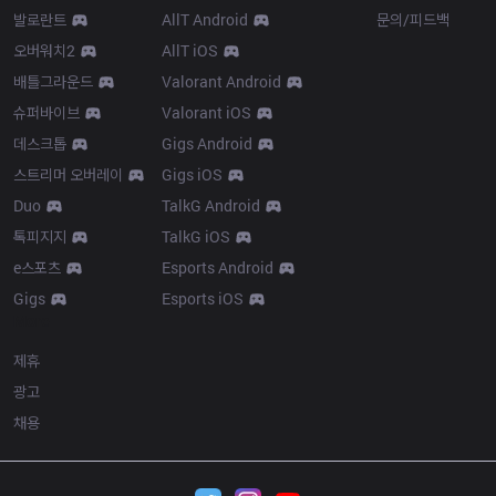
발로란트
AllT Android
문의/피드백
오버워치2
AllT iOS
배틀그라운드
Valorant Android
슈퍼바이브
Valorant iOS
데스크톱
Gigs Android
스트리머 오버레이
Gigs iOS
Duo
TalkG Android
톡피지지
TalkG iOS
e스포츠
Esports Android
Gigs
Esports iOS
More
제휴
광고
채용