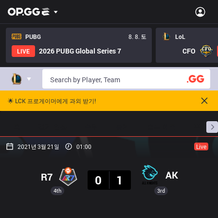
PUBG
8. 8. 토
LoL
2026 PUBG Global Series 7
CFO
LIVE
🌟 LCK 프로게이머에게 과외 받기!
홈
경기 일정
순위
통계
승부 예측
프로빌
2021년 3월 21일
01:00
Live
결과
AK
R7
0
1
4th
3rd