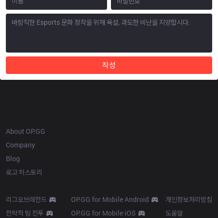
작성
OP.GG
About OP.GG
Company
Blog
로고 히스토리
Products
Resources
리그오브레전드
OP.GG for Mobile Android
개인정보처리방침
전략적 팀 전투
OP.GG for Mobile iOS
도움말