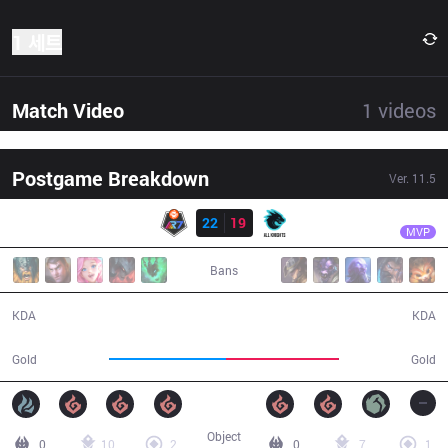
1 세트
Match Video
1
videos
Postgame Breakdown
Ver.
11.5
결과
AK
Pancake
R7
22
19
AK
43:45
MVP
Bans
22 / 19 / 52
19 / 22 / 44
KDA
KDA
81,524
79,346
Gold
Gold
Object
0
10
2
0
7
1