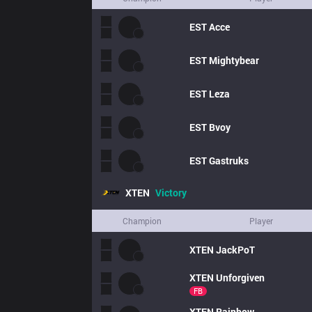
EST
Acce
EST
Mightybear
EST
Leza
EST
Bvoy
EST
Gastruks
XTEN
Victory
Champion
Player
XTEN
JackPoT
XTEN
Unforgiven
FB
XTEN
Rainbow