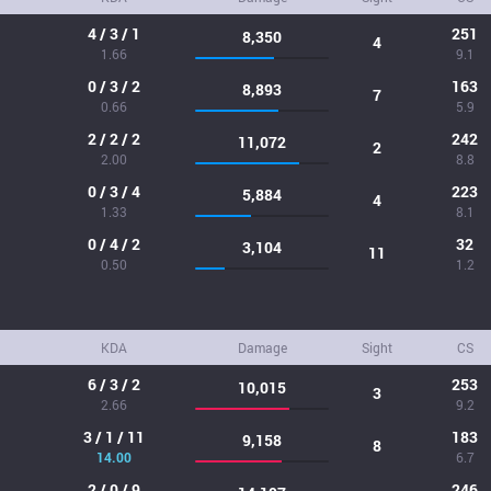
4 / 3 / 1
251
8,350
4
1.66
9.1
0 / 3 / 2
163
8,893
7
0.66
5.9
2 / 2 / 2
242
11,072
2
2.00
8.8
0 / 3 / 4
223
5,884
4
1.33
8.1
0 / 4 / 2
32
3,104
11
0.50
1.2
KDA
Damage
Sight
CS
6 / 3 / 2
253
10,015
3
2.66
9.2
3 / 1 / 11
183
9,158
8
14.00
6.7
2 / 0 / 9
246