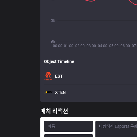
3k
6k
00:00
01:00
02:00
03:00
04:00
05:00
06:00
07
Object Timeline
EST
XTEN
매치 리액션