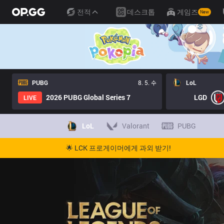
전적
데스크톱
게임즈
New
PUBG
8. 5. 수
LoL
2026 PUBG Global Series 7
LGD
LIVE
LoL
Valorant
PUBG
🌟 LCK 프로게이머에게 과외 받기!