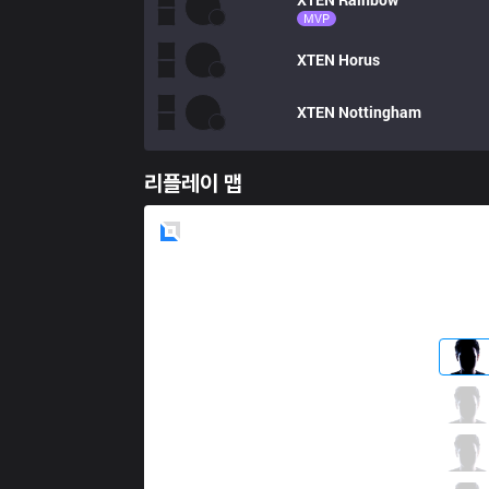
MVP
XTEN
Horus
XTEN
Nottingham
리플레이 맵
Blue
Side
EST
Acce
4 / 3 / 1
EST
Mightybear
0 / 3 / 2
EST
Leza
2 / 2 / 2