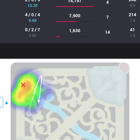
14,197
4
13.20
8.9
4 / 0 / 4
214
7,900
7
9.60
7.8
0 / 2 / 7
41
1,630
14
3.50
1.5