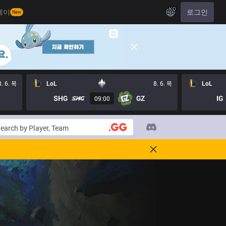
KO
레이
로그인
New
8. 6. 목
LoL
8. 6. 목
LoL
SHG
GZ
IG
09:00