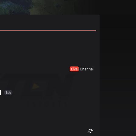
Live
Channel
N
6th