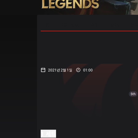
홈
경기 일정
순위
통계
승부
2021년 2월 1일
01:00
5th
1 세트