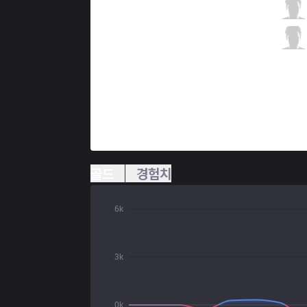
EST
Bvoy
0 / 3 / 4
EST
Gastruks
0 / 4 / 2
골드
경험치
6k
3k
0k