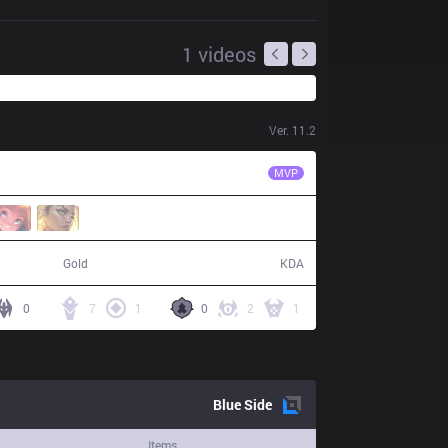
1
videos
Ver.
11.2
XTEN
Rainbow
MVP
52,003
15 / 6 / 33
Gold
KDA
0
7
1
0
2
1
Blue
Side
Items