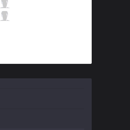
XTEN
Horus
4 / 0 / 4
XTEN
Nottingham
0 / 2 / 7