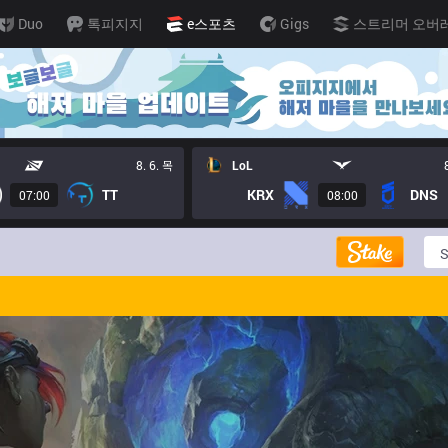
Duo
톡피지지
e스포츠
Gigs
스트리머 오버
8. 6. 목
LoL
TT
KRX
DNS
07:00
08:00