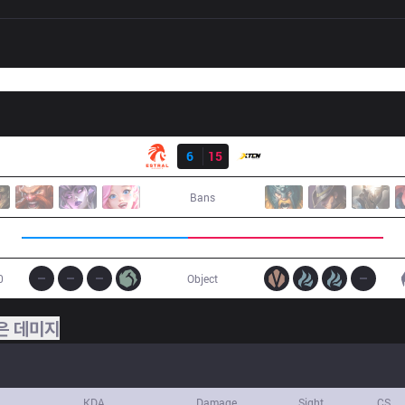
결과
EST
6
15
XTEN
Bans
0
Object
은 데미지
KDA
Damage
Sight
CS