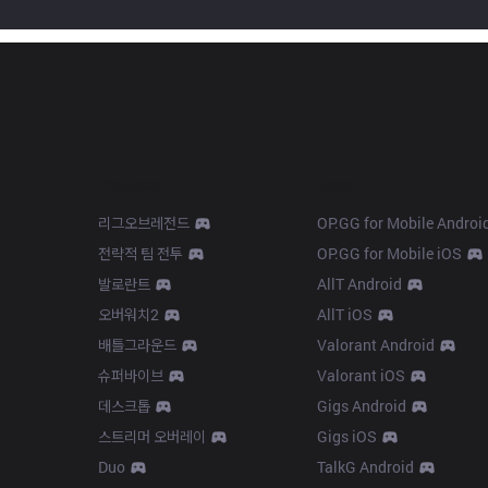
Products
Apps
리그오브레전드
OP.GG for Mobile Androi
전략적 팀 전투
OP.GG for Mobile iOS
발로란트
AllT Android
오버워치2
AllT iOS
배틀그라운드
Valorant Android
슈퍼바이브
Valorant iOS
데스크톱
Gigs Android
스트리머 오버레이
Gigs iOS
Duo
TalkG Android