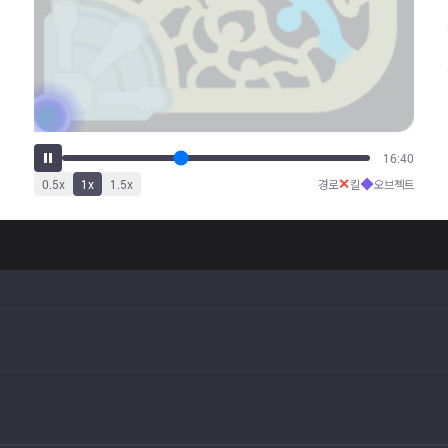
20:40
✕
◆
0.5
x
1
x
1.5
x
경로
킬
오브젝트