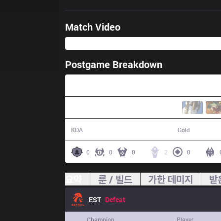
Match Video
Postgame Breakdown
27:30
6 / 15 / 11
44,472
KDA
Gold
0
0
0
2
0
요약
룬 / 빌드
가한 데미지
받
EST
Defeat
Champion
Player