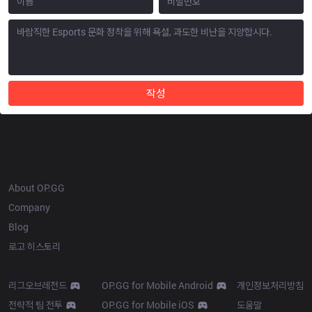
작성
OP.GG
About OP.GG
Company
Blog
로고 히스토리
Products
Resources
리그오브레전드
OP.GG for Mobile Android
개인정보처리방침
전략적 팀 전투
OP.GG for Mobile iOS
도움말