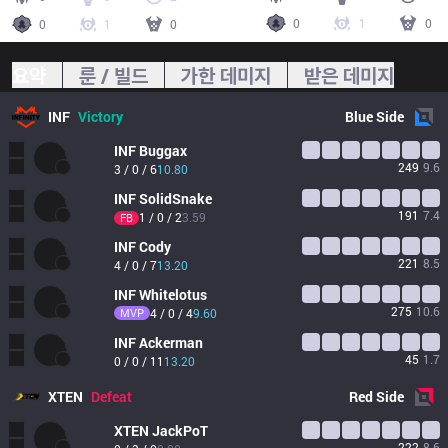
0
1
0
0
1
0
요약
룬 / 빌드
가한 데미지
받은 데미지
INF
Victory
Blue
Side
INF
Buggax
249
9.6
3 / 0 / 6
10.80
INF
SolidSnake
191
7.4
1 / 0 / 2
3.59
FB
INF
Cody
221
8.5
4 / 0 / 7
13.20
INF
Whitelotus
275
10.6
MVP
4 / 0 / 4
9.60
INF
Ackerman
45
1.7
0 / 0 / 11
13.20
XTEN
Defeat
Red
Side
XTEN
JackPoT
222
8.6