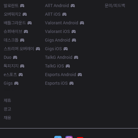
발로란트
AllT Android
문의/피드백
오버워치2
AllT iOS
배틀그라운드
Valorant Android
슈퍼바이브
Valorant iOS
데스크톱
Gigs Android
스트리머 오버레이
Gigs iOS
Duo
TalkG Android
톡피지지
TalkG iOS
e스포츠
Esports Android
Gigs
Esports iOS
More
제휴
광고
채용