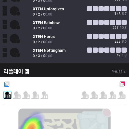
0 / 3 / 0
0.00
XTEN
Unforgiven
148
5.7
0 / 2 / 0
0.00
XTEN
Rainbow
267
10.3
0 / 2 / 0
0.00
XTEN
Horus
223
8.6
0 / 2 / 0
0.00
XTEN
Nottingham
47
1.8
0 / 3 / 0
0.00
리플레이 맵
Ver.
11.2
Blue
Side
Red
Side
15
14
14
14
11
14
12
15
12
10