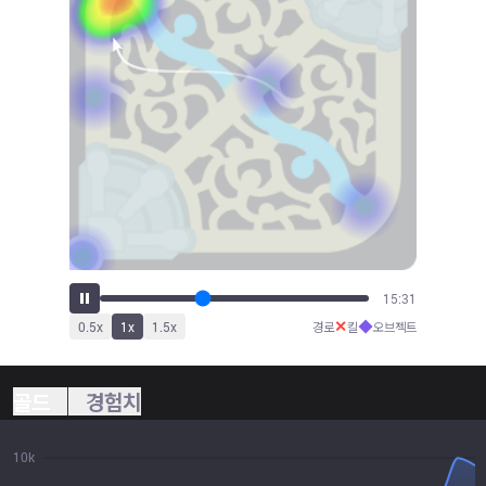
16:58
✕
◆
0.5
x
1
x
1.5
x
경로
킬
오브젝트
골드
경험치
10k