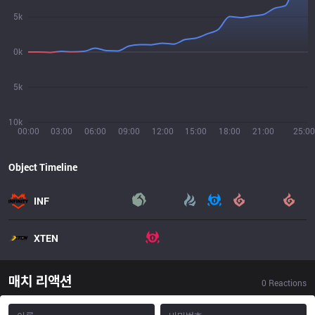
5k
0k
5k
10k
00:00
03:00
06:00
09:00
12:00
15:00
18:00
21:00
25:00
Object Timeline
INF
XTEN
매치 리액션
0
Reactions