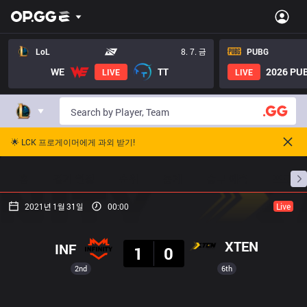
LoL
8. 7. 금
PUBG
WE
TT
2026 PUB
LIVE
LIVE
🌟 LCK 프로게이머에게 과외 받기!
홈
경기 일정
순위
통계
승부 예측
프로빌
2021년 1월 31일
00:00
Live
결과
XTEN
INF
1
0
2nd
6th