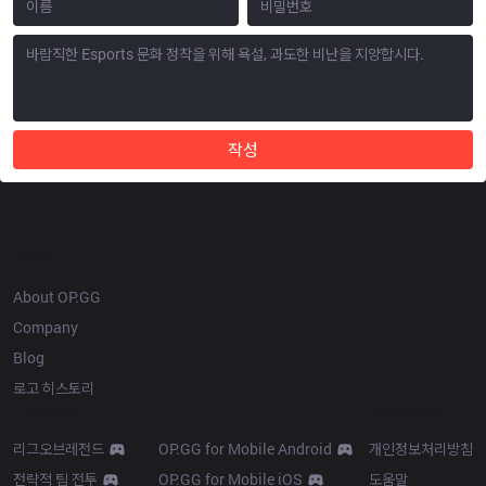
작성
OP.GG
About OP.GG
Company
Blog
로고 히스토리
Products
Resources
리그오브레전드
OP.GG for Mobile Android
개인정보처리방침
전략적 팀 전투
OP.GG for Mobile iOS
도움말