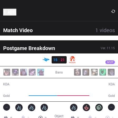
1 세트
Match Video
1
videos
Postgame Breakdown
Ver.
11.15
결과
EST
Mia
ISG
15
21
EST
39:19
MVP
Bans
15 / 21 / 43
21 / 15 / 50
KDA
KDA
62,685
70,900
Gold
Gold
Object