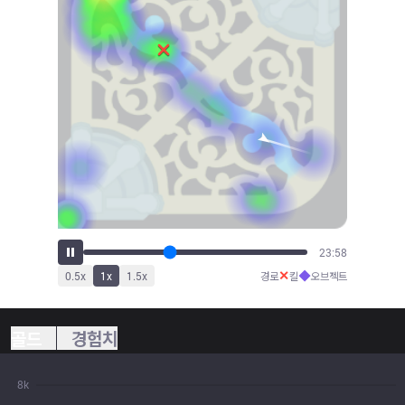
25:20
✕
◆
0.5
x
1
x
1.5
x
경로
킬
오브젝트
골드
경험치
8k