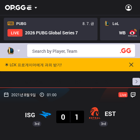
PUBG
8. 7. 금
LoL
2026 PUBG Global Series 7
WB
LIVE
🌟 LCK 프로게이머에게 과외 받기!
홈
경기 일정
순위
통계
승부 예측
프로빌
2021년 8월 9일
01:00
Live
결과
EST
ISG
0
1
3rd
3rd