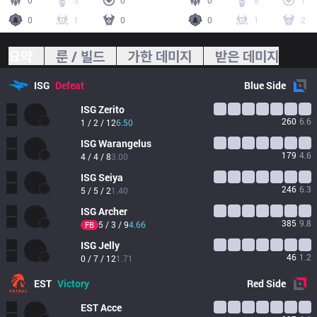
0
3
0
0
8
1
0
1
0
0
1
2
요약
룬 / 빌드
가한 데미지
받은 데미지
ISG
Defeat
Blue
Side
ISG
Zerito
260
6.6
1 / 2 / 12
6.50
ISG
Warangelus
179
4.6
4 / 4 / 8
3.00
ISG
Seiya
246
6.3
5 / 5 / 2
1.40
ISG
Archer
385
9.8
5 / 3 / 9
4.66
FB
ISG
Jelly
46
1.2
0 / 7 / 12
1.71
EST
Victory
Red
Side
EST
Acce