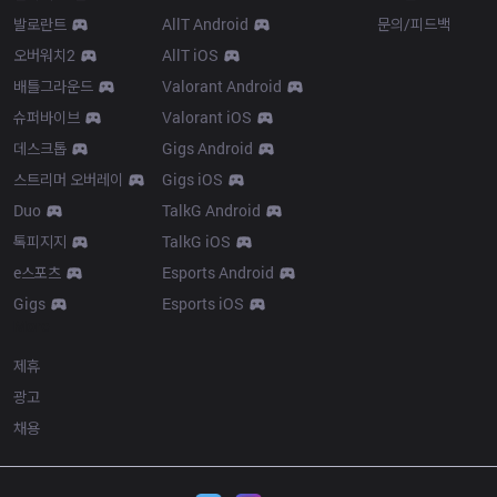
발로란트
AllT Android
문의/피드백
오버워치2
AllT iOS
배틀그라운드
Valorant Android
슈퍼바이브
Valorant iOS
데스크톱
Gigs Android
스트리머 오버레이
Gigs iOS
Duo
TalkG Android
톡피지지
TalkG iOS
e스포츠
Esports Android
Gigs
Esports iOS
More
제휴
광고
채용