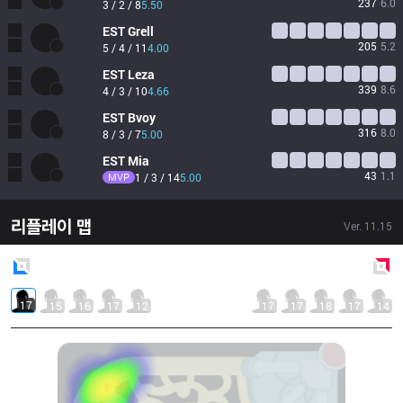
237
6.0
3 / 2 / 8
5.50
EST
Grell
205
5.2
5 / 4 / 11
4.00
EST
Leza
339
8.6
4 / 3 / 10
4.66
EST
Bvoy
316
8.0
8 / 3 / 7
5.00
EST
Mia
43
1.1
MVP
1 / 3 / 14
5.00
리플레이 맵
Ver.
11.15
Blue
Side
Red
Side
17
15
16
17
12
17
17
18
17
14