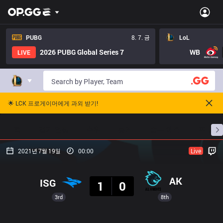
PUBG
8. 7. 금
LoL
2026 PUBG Global Series 7
WB
LIVE
🌟 LCK 프로게이머에게 과외 받기!
홈
경기 일정
순위
통계
승부 예측
프로빌
2021년 7월 19일
00:00
Live
결과
AK
ISG
1
0
3rd
8th