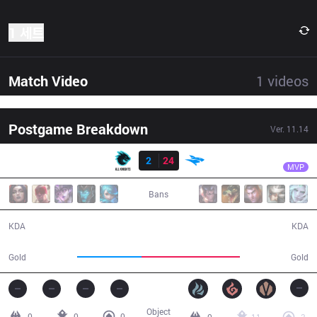
1 세트
Match Video
1
videos
Postgame Breakdown
Ver.
11.14
결과
ISG
Warangelus
AK
2
24
ISG
25:30
MVP
Bans
2 / 24 / 5
24 / 2 / 47
KDA
KDA
35,521
54,094
Gold
Gold
Object
0
0
0