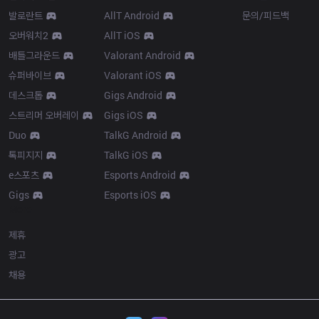
발로란트
AllT Android
문의/피드백
오버워치2
AllT iOS
배틀그라운드
Valorant Android
슈퍼바이브
Valorant iOS
데스크톱
Gigs Android
스트리머 오버레이
Gigs iOS
Duo
TalkG Android
톡피지지
TalkG iOS
e스포츠
Esports Android
Gigs
Esports iOS
More
제휴
광고
채용