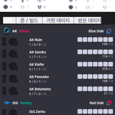
0
11
3
0
1
0
0
1
1
요약
룬 / 빌드
가한 데미지
받은 데미지
AK
Defeat
Blue
Side
AK
Ruin
194
7.6
1 / 5 / 0
0.20
AK
Samkz
114
4.5
1 / 7 / 1
0.28
AK
Kiefer
218
8.5
0 / 1 / 1
1.00
AK
Pancake
199
7.8
0 / 4 / 1
0.25
AK
Betatwinz
21
0.8
0 / 7 / 2
0.28
ISG
Victory
Red
Side
ISG
Zerito