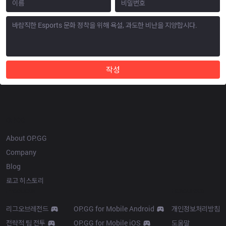
작성
OP.GG
About OP.GG
Company
Blog
로고 히스토리
Products
Resources
리그오브레전드
OP.GG for Mobile Android
개인정보처리방침
전략적 팀 전투
OP.GG for Mobile iOS
도움말