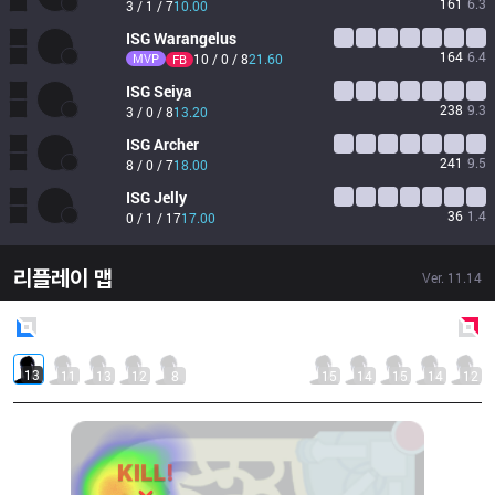
161
6.3
3 / 1 / 7
10.00
ISG
Warangelus
164
6.4
MVP
10 / 0 / 8
21.60
FB
ISG
Seiya
238
9.3
3 / 0 / 8
13.20
ISG
Archer
241
9.5
8 / 0 / 7
18.00
ISG
Jelly
36
1.4
0 / 1 / 17
17.00
리플레이 맵
Ver.
11.14
Blue
Side
Red
Side
13
11
13
12
8
15
14
15
14
12