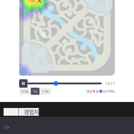
16:11
✕
◆
0.5
x
1
x
1.5
x
경로
킬
오브젝트
골드
경험치
18k