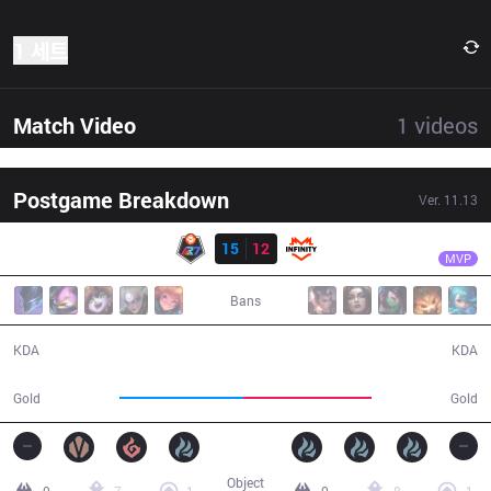
1 세트
Match Video
1
videos
Postgame Breakdown
Ver.
11.13
결과
R7
Oddie
R7
15
12
INF
41:00
MVP
Bans
15 / 12 / 44
12 / 15 / 30
KDA
KDA
70,636
73,007
Gold
Gold
Object