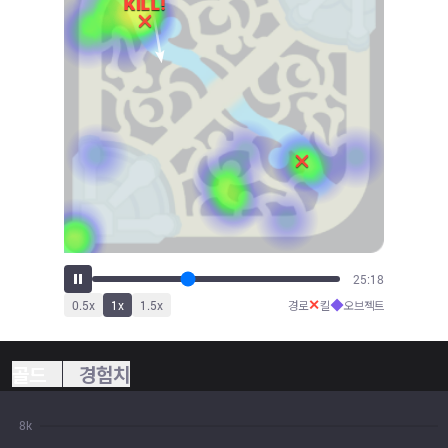
27:50
✕
◆
0.5
x
1
x
1.5
x
경로
킬
오브젝트
골드
경험치
8k