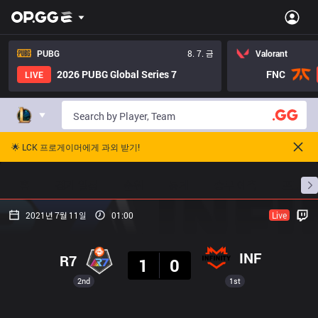
PUBG
8. 7. 금
Valorant
2026 PUBG Global Series 7
FNC
LIVE
🌟 LCK 프로게이머에게 과외 받기!
홈
경기 일정
순위
통계
승부 예측
프로빌
2021년 7월 11일
01:00
Live
결과
INF
R7
1
0
2nd
1st