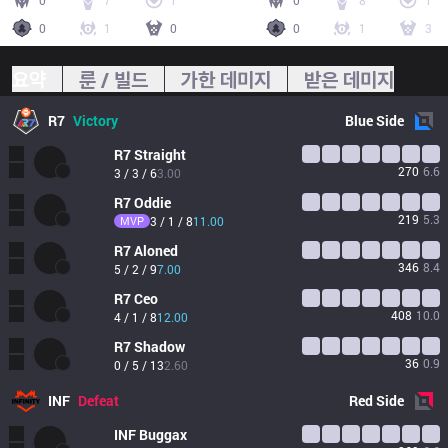
0
7
1
0
8
1
0
1
0
0
1
3
요약
룬 / 빌드
가한 데미지
받은 데미지
R7
Victory
Blue
Side
R7
Straight
270
6.6
3 / 3 / 6
3.00
R7
Oddie
219
5.3
MVP
3 / 1 / 8
11.00
R7
Aloned
346
8.4
5 / 2 / 9
7.00
R7
Ceo
408
10.0
4 / 1 / 8
12.00
R7
Shadow
36
0.9
0 / 5 / 13
2.60
INF
Defeat
Red
Side
INF
Buggax