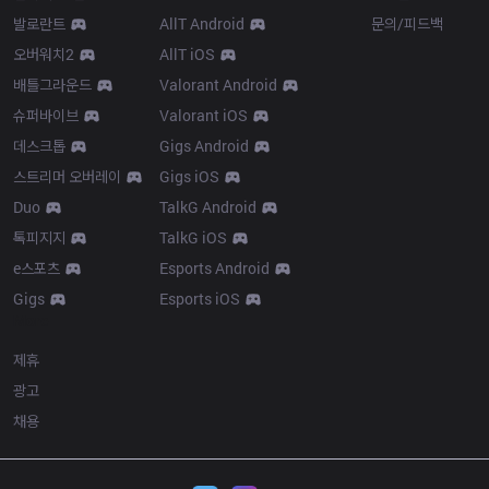
발로란트
AllT Android
문의/피드백
오버워치2
AllT iOS
배틀그라운드
Valorant Android
슈퍼바이브
Valorant iOS
데스크톱
Gigs Android
스트리머 오버레이
Gigs iOS
Duo
TalkG Android
톡피지지
TalkG iOS
e스포츠
Esports Android
Gigs
Esports iOS
More
제휴
광고
채용