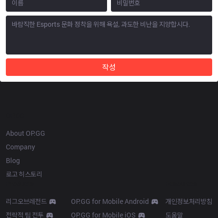
작성
OP.GG
About OP.GG
Company
Blog
로고 히스토리
Products
Resources
리그오브레전드
OP.GG for Mobile Android
개인정보처리방침
전략적 팀 전투
OP.GG for Mobile iOS
도움말