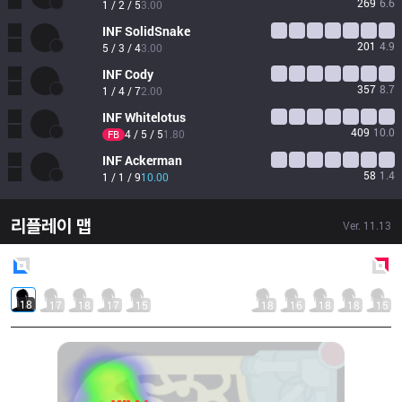
269
6.6
1 / 2 / 5
3.00
INF
SolidSnake
201
4.9
5 / 3 / 4
3.00
INF
Cody
357
8.7
1 / 4 / 7
2.00
INF
Whitelotus
409
10.0
4 / 5 / 5
1.80
FB
INF
Ackerman
58
1.4
1 / 1 / 9
10.00
리플레이 맵
Ver.
11.13
Blue
Side
Red
Side
18
17
18
17
15
18
16
18
18
15