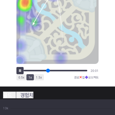
22:42
✕
◆
0.5
x
1
x
1.5
x
경로
킬
오브젝트
골드
경험치
13k