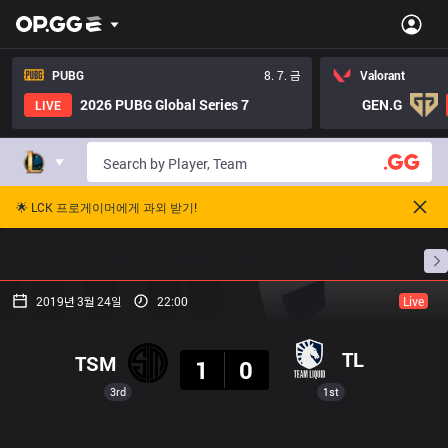
PUBG
8. 7. 금
Valorant
2026 PUBG Global Series 7
GEN.G
LIVE
🌟 LCK 프로게이머에게 과외 받기!
홈
경기 일정
순위
통계
승부 예측
프로빌
2019년 3월 24일
22:00
Live
결과
TL
TSM
1
0
3rd
1st