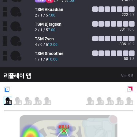
MVP
2 / 1 / 5
7.00
FB
TSM
Akaadian
222
6.7
2 / 1 / 5
7.00
TSM
Bjergsen
331
10.0
2 / 1 / 5
7.00
TSM
Zven
336
10.2
4 / 0 / 6
12.00
TSM
Smoothie
58
1.8
1 / 1 / 9
10.00
리플레이 맵
Ver.
9.5
Blue
Side
Red
Side
15
14
17
15
14
18
17
18
17
14