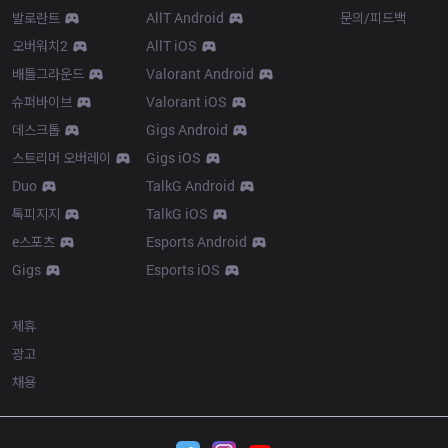
발로란트
AllT Android
문의/피드백
오버워치2
AllT iOS
배틀그라운드
Valorant Android
슈퍼바이브
Valorant iOS
데스크톱
Gigs Android
스트리머 오버레이
Gigs iOS
Duo
TalkG Android
톡피지지
TalkG iOS
e스포츠
Esports Android
Gigs
Esports iOS
More
제휴
광고
채용