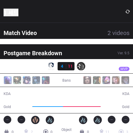
1 세트
Match Video
2
videos
Postgame Breakdown
Ver.
9.5
결과
TSM
BrokenBlade
TL
4
11
TSM
33:01
MVP
Bans
4 / 11 / 7
11 / 4 / 30
KDA
KDA
52,746
64,853
Gold
Gold
Object
0
2
0
0
11
3