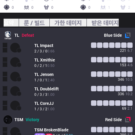
0
0
0
0
1
2
요약
룬 / 빌드
가한 데미지
받은 데미지
TL
Defeat
Blue
Side
TL
Impact
221
6.7
2 / 3 / 0
0.66
TL
Xmithie
153
4.6
0 / 2 / 1
0.50
TL
Jensen
346
10.5
1 / 0 / 1
2.40
TL
Doublelift
336
10.2
0 / 3 / 3
1.00
TL
CoreJJ
69
2.1
1 / 3 / 2
1.00
TSM
Victory
Red
Side
TSM
BrokenBlade
290
8.8