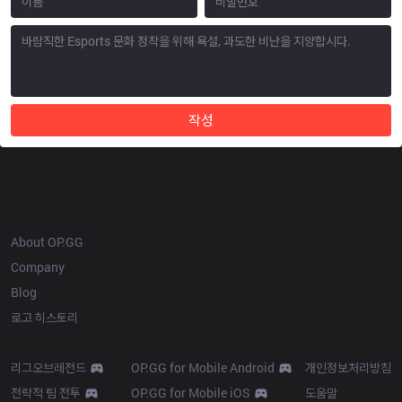
작성
OP.GG
About OP.GG
Company
Blog
로고 히스토리
Products
Resources
리그오브레전드
OP.GG for Mobile Android
개인정보처리방침
전략적 팀 전투
OP.GG for Mobile iOS
도움말