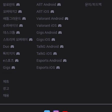
발로란트
AllT Android
문의/피드백
오버워치2
AllT iOS
배틀그라운드
Valorant Android
슈퍼바이브
Valorant iOS
데스크톱
Gigs Android
스트리머 오버레이
Gigs iOS
Duo
TalkG Android
톡피지지
TalkG iOS
e스포츠
Esports Android
Gigs
Esports iOS
More
제휴
광고
채용