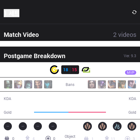
1 세트
Match Video
2
videos
Postgame Breakdown
Ver.
9.3
결과
OPT
Crown
CG
18
15
OPT
44:45
MVP
Bans
18 / 15 / 33
15 / 18 / 33
KDA
KDA
75,974
82,691
Gold
Gold
Object
0
4
0
1
11
3