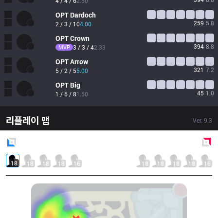
4 / 4 / 6
2.50
OPT
Dardoch
259
5.8
2 / 3 / 10
4.00
OPT
Crown
394
8.8
MVP
3 / 3 / 4
2.33
OPT
Arrow
321
7.2
5 / 2 / 5
5.00
OPT
Big
45
1.0
1 / 6 / 8
1.50
리플레이 맵
Ver.
9.3
Blue
Side
Red
Side
18
18
18
18
16
18
18
18
18
16