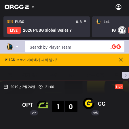
PUBG
8. 8. 토
LoL
2026 PUBG Global Series 7
IG
LIVE
🌟 LCK 프로게이머에게 과외 받기!
홈
경기 일정
순위
통계
승부 예측
프로빌
2019년 2월 24일
21:00
Live
결과
CG
OPT
1
0
7th
9th