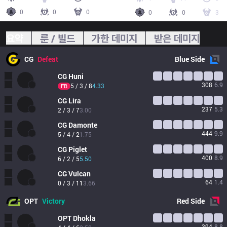
0
0
0
0
0
3
요약
룬 / 빌드
가한 데미지
받은 데미지
CG
Defeat
Blue
Side
CG
Huni
308
6.9
5 / 3 / 8
4.33
FB
CG
Lira
237
5.3
2 / 3 / 7
3.00
CG
Damonte
444
9.9
5 / 4 / 2
1.75
CG
Piglet
400
8.9
6 / 2 / 5
5.50
CG
Vulcan
64
1.4
0 / 3 / 11
3.66
OPT
Victory
Red
Side
OPT
Dhokla
394
8.8