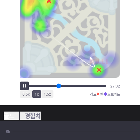
29:52
✕
◆
0.5
x
1
x
1.5
x
경로
킬
오브젝트
골드
경험치
5k