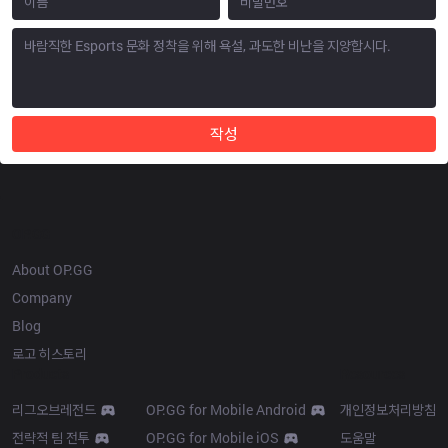
작성
OP.GG
About OP.GG
Company
Blog
로고 히스토리
Products
Resources
리그오브레전드
OP.GG for Mobile Android
개인정보처리방침
전략적 팀 전투
OP.GG for Mobile iOS
도움말