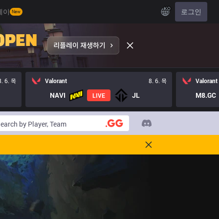
KO
레이
로그인
New
8. 6. 목
Valorant
8. 6. 목
Valorant
NAVI
JL
M8.GC
LIVE