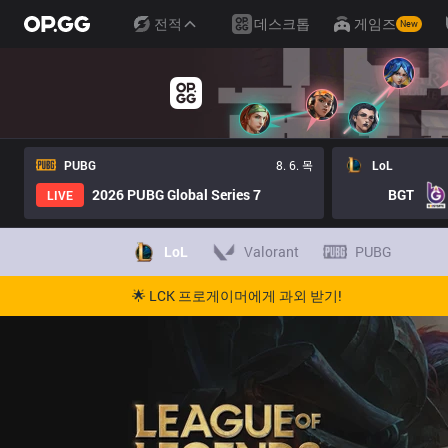
전적
데스크톱
게임즈
New
PUBG
8. 6. 목
LoL
2026 PUBG Global Series 7
BGT
LIVE
LoL
Valorant
PUBG
🌟 LCK 프로게이머에게 과외 받기!