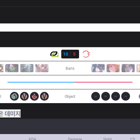
결과
OPT
10
5
100
Bans
0
Object
은 데미지
KDA
Damage
Sight
CS