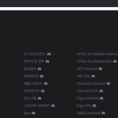
Products
Apps
리그오브레전드
OP.GG for Mobile Androi
전략적 팀 전투
OP.GG for Mobile iOS
발로란트
AllT Android
오버워치2
AllT iOS
배틀그라운드
Valorant Android
슈퍼바이브
Valorant iOS
데스크톱
Gigs Android
스트리머 오버레이
Gigs iOS
Duo
TalkG Android