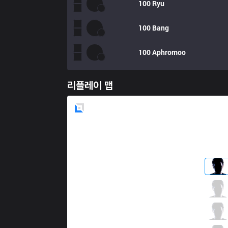
100
Ryu
100
Bang
100
Aphromoo
리플레이 맵
Blue
Side
OPT
Dhokla
2 / 1 / 2
OPT
Meteos
3 / 2 / 5
OPT
Crown
1 / 0 / 8