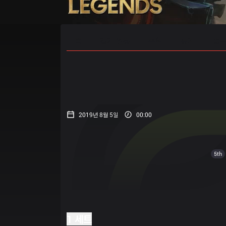
홈
경기 일정
순위
통계
승부
2019년 8월 5일
00:00
5th
1 세트