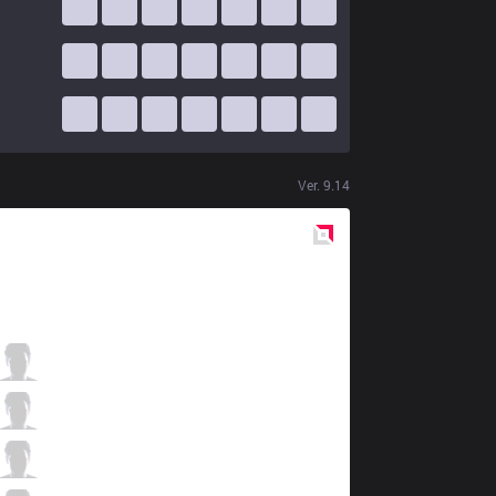
Ver.
9.14
Red
Side
100
FakeGod
1 / 2 / 3
100
Amazing
1 / 4 / 4
100
Ryu
1 / 2 / 3