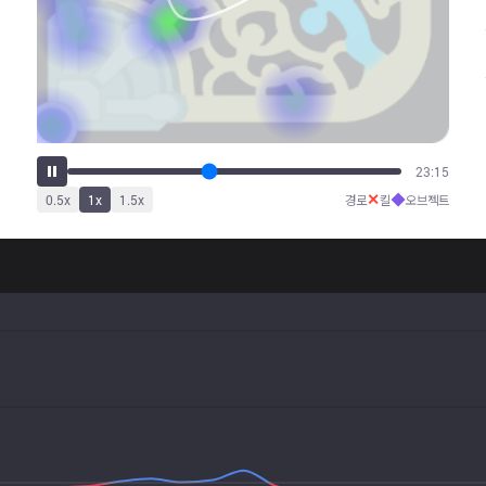
28:51
✕
◆
0.5
x
1
x
1.5
x
경로
킬
오브젝트