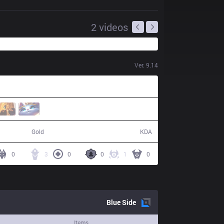
2
videos
Ver.
9.14
53,854
5 / 10 / 18
Gold
KDA
0
3
0
0
1
0
Blue
Side
Items