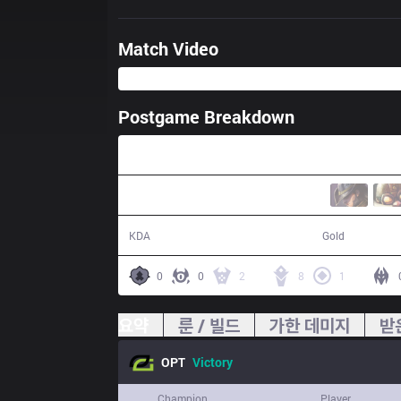
Match Video
Postgame Breakdown
35:01
10 / 5 / 25
62,642
KDA
Gold
0
0
2
8
1
요약
룬 / 빌드
가한 데미지
받
OPT
Victory
Champion
Player