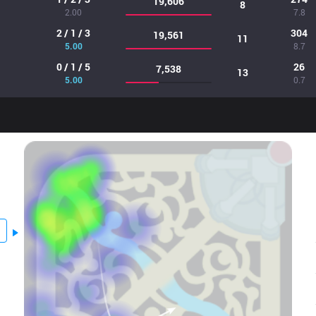
19,606
8
2.00
7.8
2 / 1 / 3
304
19,561
11
5.00
8.7
0 / 1 / 5
26
7,538
13
5.00
0.7