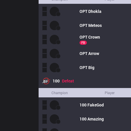
OPT
Dhokla
OPT
Meteos
OPT
Crown
FB
OPT
Arrow
OPT
Big
100
Defeat
Champion
Player
100
FakeGod
100
Amazing