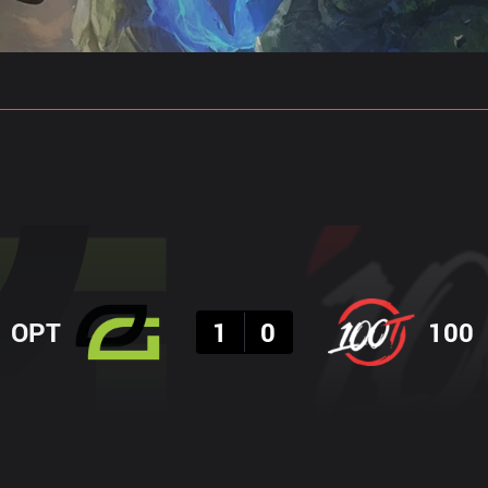
 예측
프로빌드
결과
OPT
1
0
100