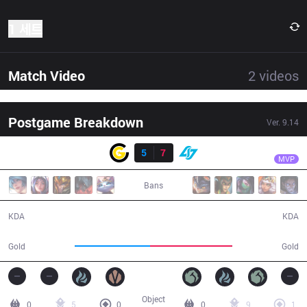
1 세트
Match Video
2
videos
Postgame Breakdown
Ver.
9.14
결과
CLG
PowerOfEvil
CG
5
7
CLG
36:05
MVP
Bans
5 / 7 / 11
7 / 5 / 21
KDA
KDA
59,872
65,331
Gold
Gold
Object
0
5
0
0
9
1