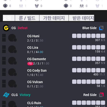
0
1
0
0
0
1
요약
룬 / 빌드
가한 데미지
받은 데미지
CG
Defeat
Blue
Side
CG
Huni
307
8.5
2 / 2 / 3
2.50
CG
Lira
159
4.4
0 / 1 / 4
4.00
CG
Damonte
357
9.9
2 / 3 / 1
1.00
FB
CG
Cody Sun
400
11.1
1 / 0 / 1
2.40
CG
Vulcan
58
1.6
0 / 1 / 2
2.00
CLG
Victory
Red
Side
CLG
Ruin
253
7.0