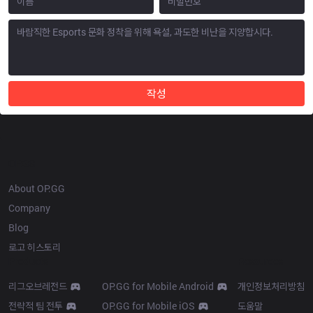
작성
OP.GG
About OP.GG
Company
Blog
로고 히스토리
Products
Resources
리그오브레전드
OP.GG for Mobile Android
개인정보처리방침
전략적 팀 전투
OP.GG for Mobile iOS
도움말