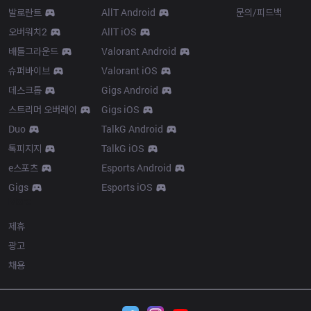
발로란트
AllT Android
문의/피드백
오버워치2
AllT iOS
배틀그라운드
Valorant Android
슈퍼바이브
Valorant iOS
데스크톱
Gigs Android
스트리머 오버레이
Gigs iOS
Duo
TalkG Android
톡피지지
TalkG iOS
e스포츠
Esports Android
Gigs
Esports iOS
More
제휴
광고
채용