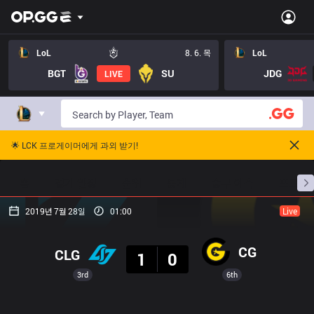
LoL
8. 6. 목
LoL
BGT
SU
JDG
LIVE
🌟 LCK 프로게이머에게 과외 받기!
홈
경기 일정
순위
통계
승부 예측
프로빌
2019년 7월 28일
01:00
Live
결과
CG
CLG
1
0
3rd
6th