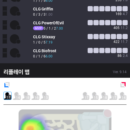
1 / 1 / 5
6.00
CLG
Griffin
169
4.7
0 / 3 / 3
1.00
CLG
PowerOfEvil
405
11.2
MVP
5 / 1 / 2
7.00
CLG
Stixxay
422
11.7
1 / 0 / 5
7.19
CLG
Biofrost
86
2.4
0 / 1 / 6
6.00
리플레이 맵
Ver.
9.14
Blue
Side
Red
Side
17
14
18
16
13
17
15
18
17
14