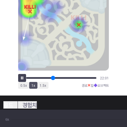
24:36
✕
◆
0.5
x
1
x
1.5
x
경로
킬
오브젝트
골드
경험치
6k