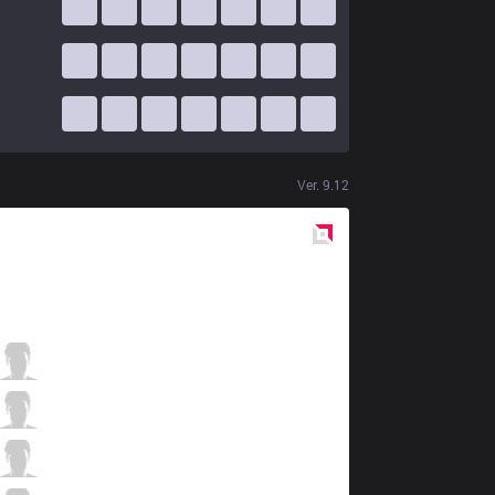
Ver.
9.12
Red
Side
OPT
Dhokla
3 / 0 / 3
OPT
Meteos
1 / 1 / 13
OPT
Crown
4 / 0 / 2