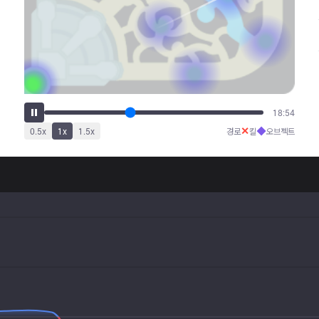
24:08
✕
◆
0.5
x
1
x
1.5
x
경로
킬
오브젝트