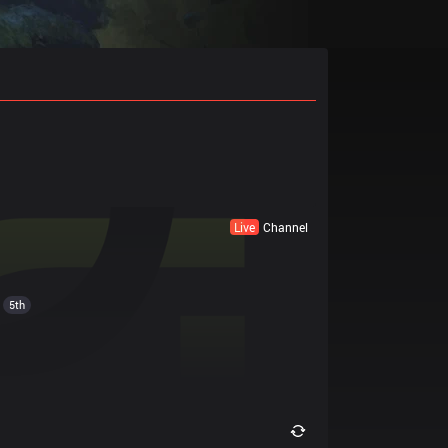
Live
Channel
5th