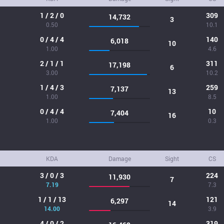
1 / 2 / 0
309
14,732
3
0.50
10.1
0 / 4 / 4
140
6,018
10
1.00
4.6
2 / 1 / 1
311
17,198
6
3.00
10.2
1 / 4 / 3
259
7,137
13
1.00
8.5
0 / 4 / 4
10
7,404
16
1.00
0.3
KDA
Damage
Sight
CS
3 / 0 / 3
224
11,930
7
7.19
7.3
1 / 1 / 13
121
6,297
14
14.00
3.9
4 / 0 / 2
319