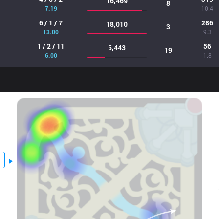
16,469
8
7.19
10.4
6 / 1 / 7
286
18,010
3
13.00
9.3
1 / 2 / 11
56
5,443
19
6.00
1.8