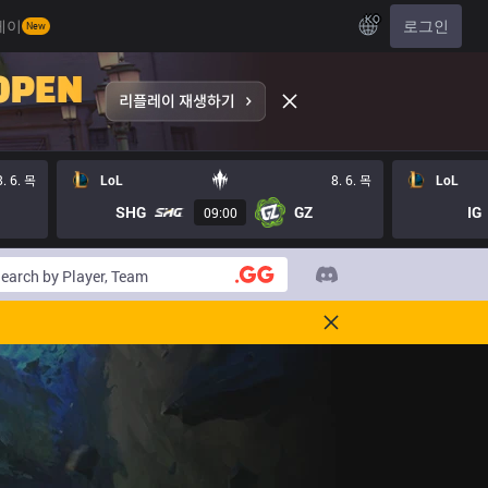
KO
레이
로그인
New
8. 6. 목
LoL
8. 6. 목
LoL
SHG
GZ
IG
09:00