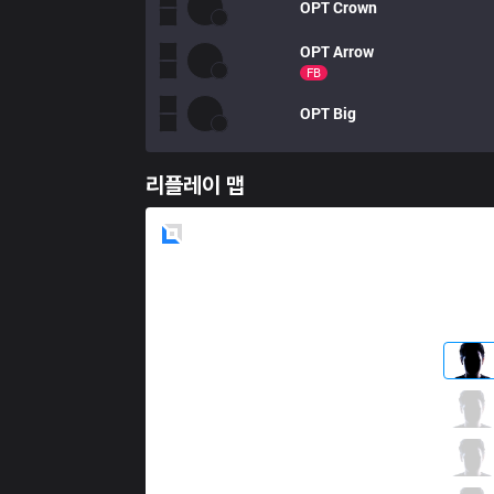
OPT
Crown
OPT
Arrow
FB
OPT
Big
리플레이 맵
Blue
Side
GG
Hauntzer
1 / 2 / 0
GG
Contractz
0 / 4 / 4
GG
Froggen
2 / 1 / 1