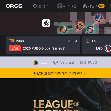
전적
데스크톱
게임즈
New
PUBG
8. 5. 수
LoL
2026 PUBG Global Series 7
LGD
LIVE
LoL
Valorant
PUBG
🌟 LCK 프로게이머에게 과외 받기!