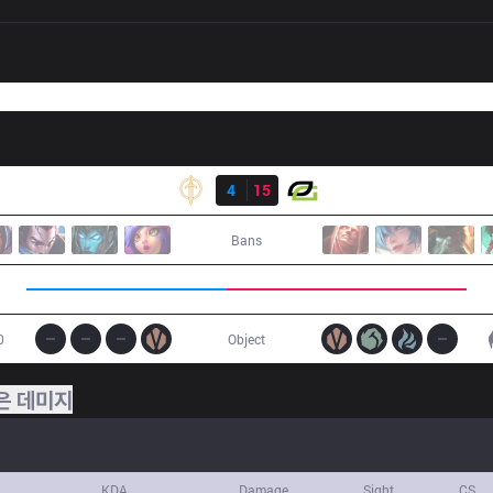
결과
GG
4
15
OPT
Bans
0
Object
은 데미지
KDA
Damage
Sight
CS