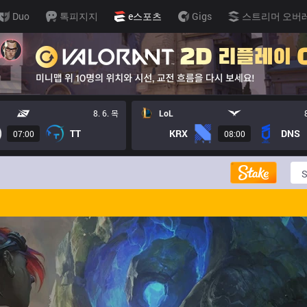
Duo
톡피지지
e스포츠
Gigs
스트리머 오버
8. 6. 목
LoL
TT
KRX
DNS
07:00
08:00