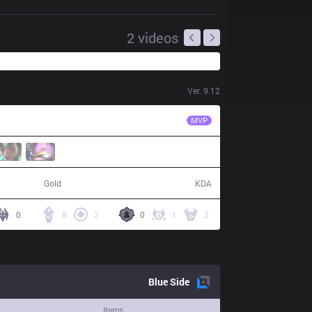
2
videos
Ver.
9.12
OPT
Meteos
MVP
60,011
15 / 4 / 36
Gold
KDA
0
8
2
0
1
2
Blue
Side
Items