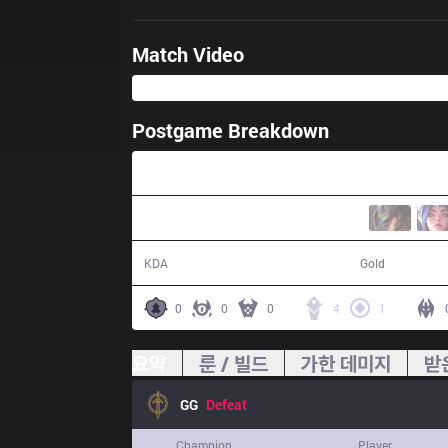
Match Video
Postgame Breakdown
30:38
4 / 15 / 12
50,041
KDA
Gold
0
0
0
4
1
요약
룬 / 빌드
가한 데미지
받
GG
Defeat
Champion
Player