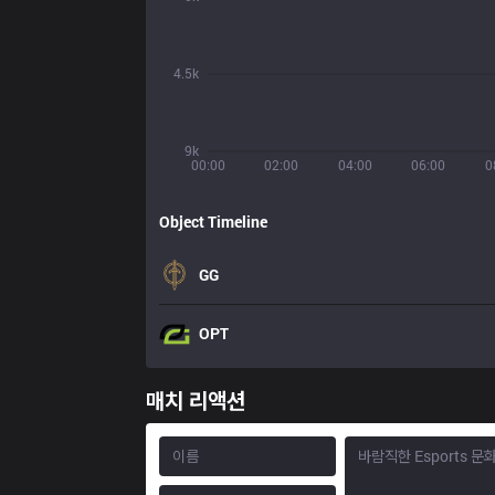
4.5k
9k
00:00
02:00
04:00
06:00
0
Object Timeline
GG
OPT
매치 리액션