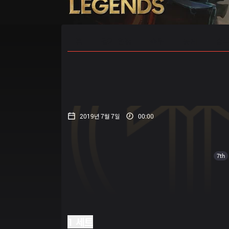
홈
경기 일정
순위
통계
승부
2019년 7월 7일
00:00
7th
1 세트