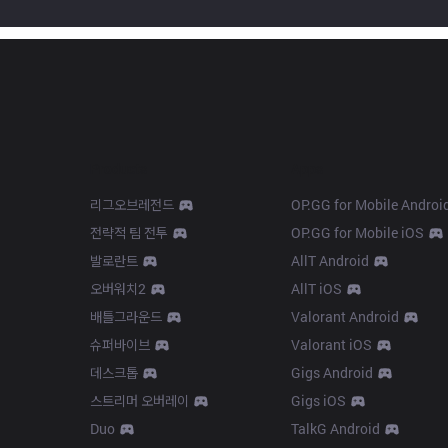
Products
Apps
리그오브레전드
OP.GG for Mobile Androi
전략적 팀 전투
OP.GG for Mobile iOS
발로란트
AllT Android
오버워치2
AllT iOS
배틀그라운드
Valorant Android
슈퍼바이브
Valorant iOS
데스크톱
Gigs Android
스트리머 오버레이
Gigs iOS
Duo
TalkG Android