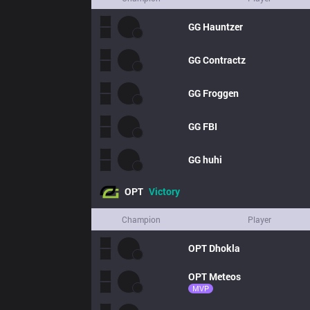
GG
Hauntzer
GG
Contractz
GG
Froggen
GG
FBI
GG
huhi
OPT
Victory
Champion
Player
OPT
Dhokla
OPT
Meteos
MVP