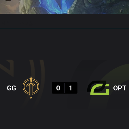
 예측
프로빌드
결과
GG
0
1
OPT