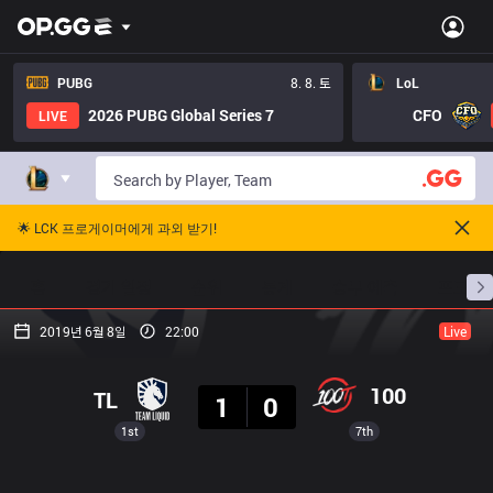
PUBG
8. 8. 토
LoL
2026 PUBG Global Series 7
CFO
LIVE
🌟 LCK 프로게이머에게 과외 받기!
홈
경기 일정
순위
통계
승부 예측
프로빌
2019년 6월 8일
22:00
Live
결과
100
TL
1
0
1st
7th