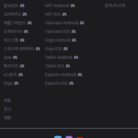
발로란트
AllT Android
문의/피드백
오버워치2
AllT iOS
배틀그라운드
Valorant Android
슈퍼바이브
Valorant iOS
데스크톱
Gigs Android
스트리머 오버레이
Gigs iOS
Duo
TalkG Android
톡피지지
TalkG iOS
e스포츠
Esports Android
Gigs
Esports iOS
More
제휴
광고
채용