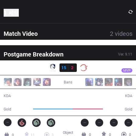
1 세트
Match Video
2
videos
Postgame Breakdown
Ver.
9.11
결과
TL
CoreJJ
TL
15
2
100
30:16
MVP
Bans
15 / 2 / 40
2 / 15 / 4
KDA
KDA
59,227
45,537
Gold
Gold
Object
0
0
0
0
11
3