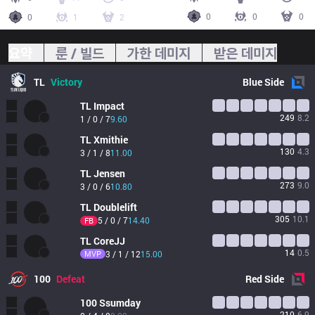
0
0
0
0
1
2
요약
룬 / 빌드
가한 데미지
받은 데미지
TL
Victory
Blue
Side
TL
Impact
249
8.2
1 / 0 / 7
9.60
TL
Xmithie
130
4.3
3 / 1 / 8
11.00
TL
Jensen
273
9.0
3 / 0 / 6
10.80
TL
Doublelift
305
10.1
5 / 0 / 7
14.40
FB
TL
CoreJJ
14
0.5
MVP
3 / 1 / 12
15.00
100
Defeat
Red
Side
100
Ssumday
210
6.9