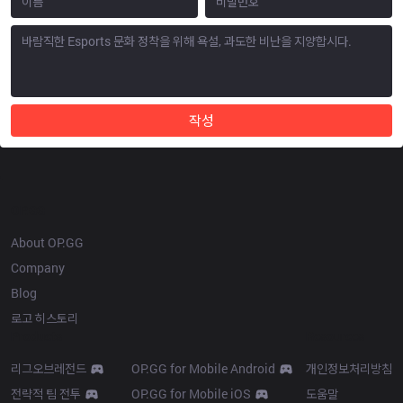
작성
OP.GG
About OP.GG
Company
Blog
로고 히스토리
Products
Resources
리그오브레전드
OP.GG for Mobile Android
개인정보처리방침
전략적 팀 전투
OP.GG for Mobile iOS
도움말