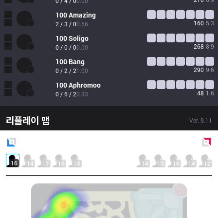
0 / 4 / 0
0.00
100
Amazing
160
5.3
2 / 3 / 0
0.66
100
Soligo
268
8.9
0 / 0 / 0
0.00
100
Bang
290
9.6
0 / 2 / 2
1.00
100
Aphromoo
48
1.6
0 / 6 / 2
0.33
리플레이 맵
Ver.
9.11
Blue
Side
Red
Side
16
14
17
16
13
14
13
16
14
12