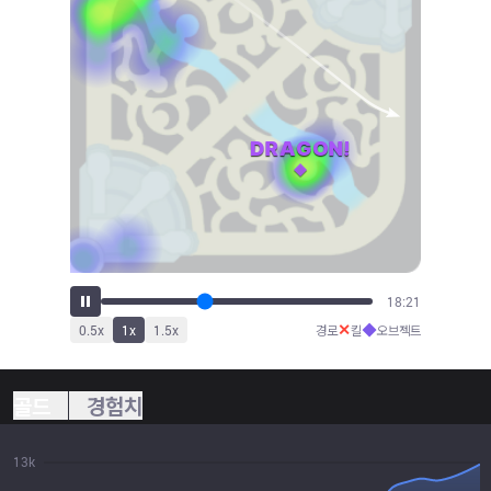
20:13
✕
◆
0.5
x
1
x
1.5
x
경로
킬
오브젝트
골드
경험치
13k