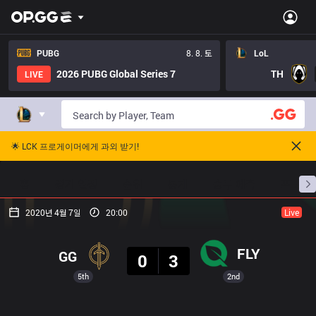
PUBG
8. 8. 토
LoL
2026 PUBG Global Series 7
TH
LIVE
🌟 LCK 프로게이머에게 과외 받기!
홈
경기 일정
순위
통계
승부 예측
프로빌
2020년 4월 7일
20:00
Live
결과
FLY
GG
0
3
5th
2nd