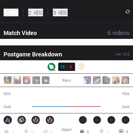
1 세트
2 세트
3 세트
Match Video
6
videos
Postgame Breakdown
Ver.
10.6
결과
FLY
15
9
GG
41:45
Bans
15 / 9 / 33
9 / 15 / 31
KDA
KDA
73,206
63,833
Gold
Gold
Object
0
3
0
2
11
5