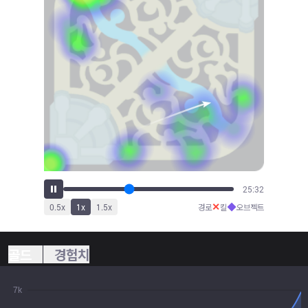
28:17
✕
◆
0.5
x
1
x
1.5
x
경로
킬
오브젝트
골드
경험치
7k