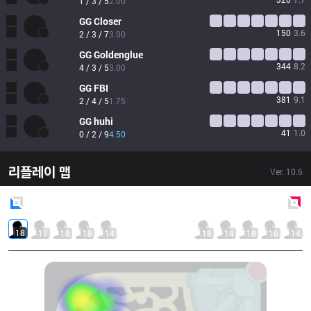
1 / 3 / 5
2.00
GG
Closer
150
3.6
2 / 3 / 7
3.00
GG
Goldenglue
344
8.2
4 / 3 / 5
3.00
GG
FBI
381
9.1
2 / 4 / 5
1.75
GG
huhi
41
1.0
0 / 2 / 9
4.50
리플레이 맵
Ver.
10.6
Blue
Side
Red
Side
18
17
18
18
14
18
14
18
16
14