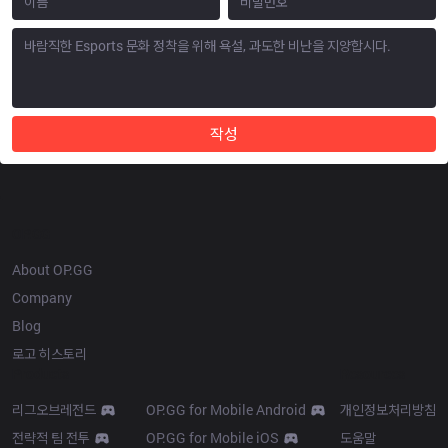
작성
OP.GG
About OP.GG
Company
Blog
로고 히스토리
Products
Resources
리그오브레전드
OP.GG for Mobile Android
개인정보처리방침
전략적 팀 전투
OP.GG for Mobile iOS
도움말