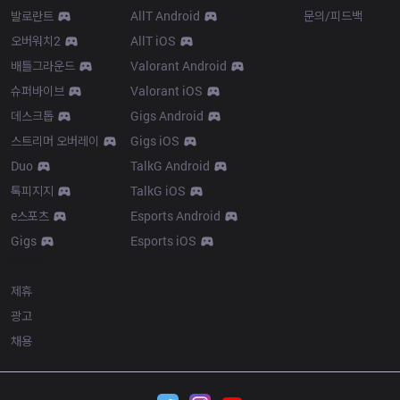
발로란트
AllT Android
문의/피드백
오버워치2
AllT iOS
배틀그라운드
Valorant Android
슈퍼바이브
Valorant iOS
데스크톱
Gigs Android
스트리머 오버레이
Gigs iOS
Duo
TalkG Android
톡피지지
TalkG iOS
e스포츠
Esports Android
Gigs
Esports iOS
More
제휴
광고
채용