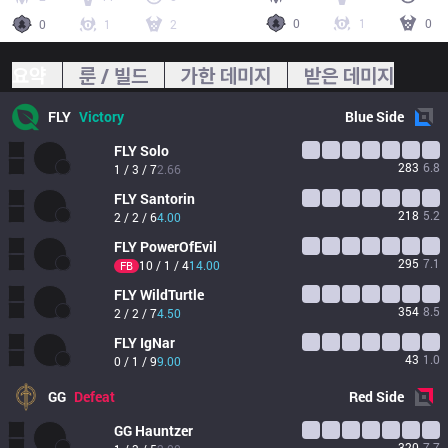
0
1
0
0
1
2
요약
룬 / 빌드
가한 데미지
받은 데미지
FLY
Victory
Blue
Side
FLY
Solo
283
6.8
1 / 3 / 7
2.66
FLY
Santorin
218
5.2
2 / 2 / 6
4.00
FLY
PowerOfEvil
295
7.1
10 / 1 / 4
14.00
FB
FLY
WildTurtle
354
8.5
2 / 2 / 7
4.50
FLY
IgNar
43
1.0
0 / 1 / 9
9.00
GG
Defeat
Red
Side
GG
Hauntzer
320
7.7