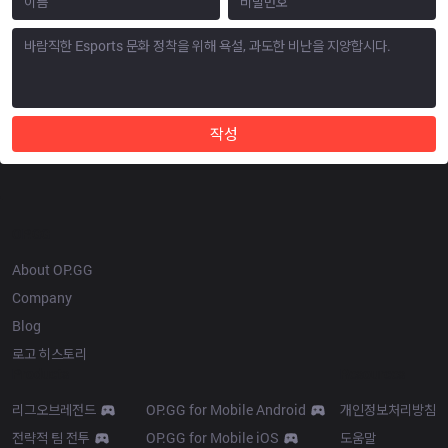
작성
OP.GG
About OP.GG
Company
Blog
로고 히스토리
Products
Resources
리그오브레전드
OP.GG for Mobile Android
개인정보처리방침
전략적 팀 전투
OP.GG for Mobile iOS
도움말