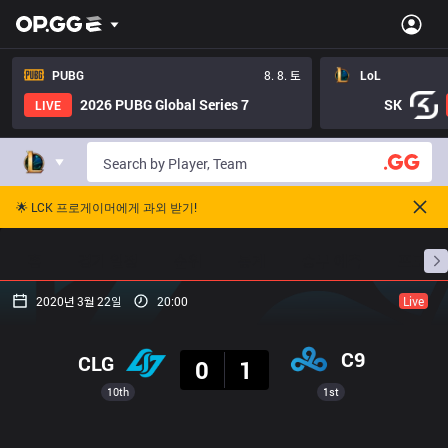
PUBG
8. 8. 토
LoL
2026 PUBG Global Series 7
SK
LIVE
🌟 LCK 프로게이머에게 과외 받기!
홈
경기 일정
순위
통계
승부 예측
프로빌
2020년 3월 22일
20:00
Live
결과
C9
CLG
0
1
10th
1st