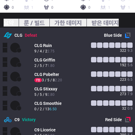
0
1
0
0
1
1
요약
룬 / 빌드
가한 데미지
받은 데미지
CLG
Defeat
Blue
Side
CLG
Ruin
322
9.3
9 / 4 / 2
2.75
CLG
Griffin
192
5.6
2 / 5 / 7
1.80
CLG
Pobelter
223
6.5
3 / 5 / 8
2.20
FB
CLG
Stixxay
273
7.9
5 / 5 / 9
2.80
CLG
Smoothie
32
0.9
0 / 2 / 13
6.50
C9
Victory
Red
Side
C9
Licorice
290
8.4