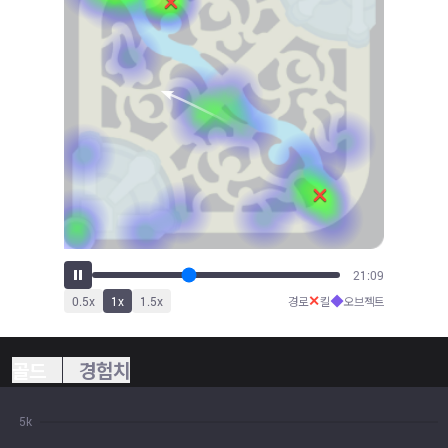
23:42
✕
◆
0.5
x
1
x
1.5
x
경로
킬
오브젝트
골드
경험치
5k