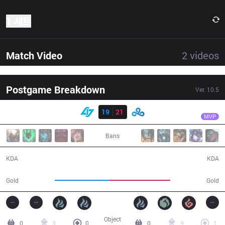
1 세트
Match Video
2
videos
Postgame Breakdown
Ver.
10.5
결과
C9
Zven
CLG
19
21
C9
34:31
MVP
Bans
19 / 21 / 39
21 / 19 / 34
KDA
KDA
59,157
65,855
Gold
Gold
Object
0
3
0
0
9
1