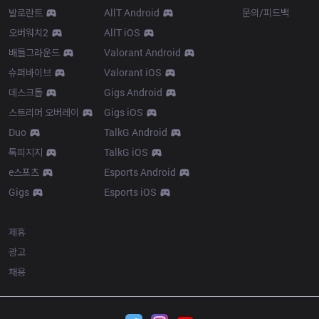
발로란트
AllT Android
문의/피드백
오버워치2
AllT iOS
배틀그라운드
Valorant Android
슈퍼바이브
Valorant iOS
데스크톱
Gigs Android
스트리머 오버레이
Gigs iOS
Duo
TalkG Android
톡피지지
TalkG iOS
e스포츠
Esports Android
Gigs
Esports iOS
More
제휴
광고
채용