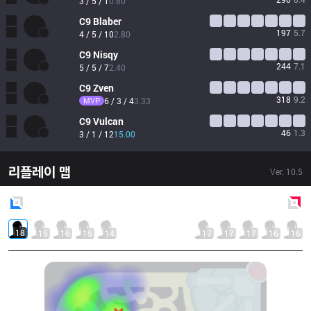
3 / 5 / 1
0.80
C9
Blaber
197
5.7
4 / 5 / 10
2.80
C9
Nisqy
244
7.1
5 / 5 / 7
2.40
C9
Zven
318
9.2
MVP
6 / 3 / 4
3.33
C9
Vulcan
46
1.3
3 / 1 / 12
15.00
리플레이 맵
Ver.
10.5
Blue
Side
Red
Side
18
15
16
15
14
17
17
17
16
16