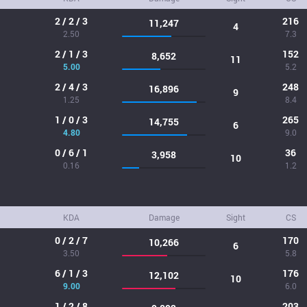
2 / 2 / 3
216
11,247
4
2.50
7.3
2 / 1 / 3
152
8,652
11
5.00
5.2
2 / 4 / 3
248
16,896
9
1.25
8.4
1 / 0 / 3
265
14,755
6
4.80
9.0
0 / 6 / 1
36
3,958
10
0.16
1.2
KDA
Damage
Sight
CS
0 / 2 / 7
170
10,266
6
3.50
5.8
6 / 1 / 3
176
12,102
10
9.00
6.0
1 / 2 / 8
203