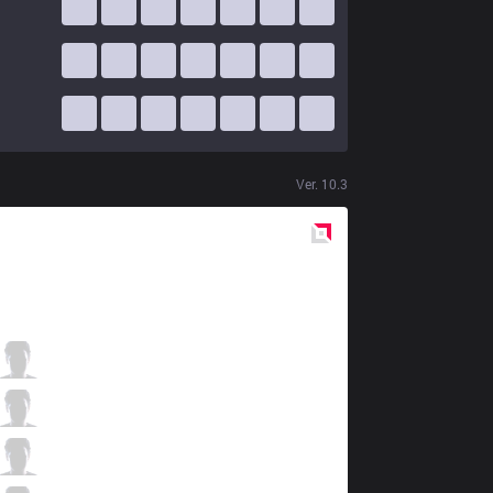
Ver.
10.3
Red
Side
DIG
Huni
0 / 2 / 7
DIG
Armao
6 / 1 / 3
DIG
Froggen
1 / 2 / 8