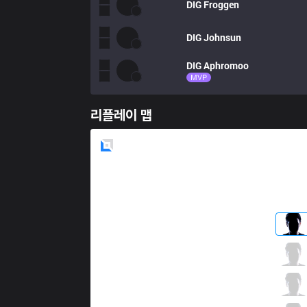
DIG
Froggen
DIG
Johnsun
DIG
Aphromoo
MVP
리플레이 맵
Blue
Side
100
Ssumday
2 / 2 / 3
100
Meteos
2 / 1 / 3
100
Ryoma
2 / 4 / 3