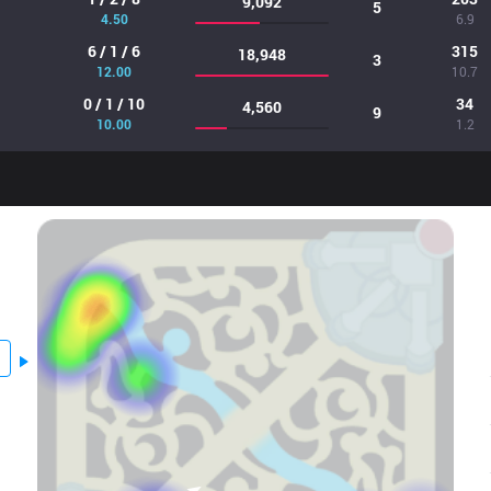
9,092
5
4.50
6.9
6 / 1 / 6
315
18,948
3
12.00
10.7
0 / 1 / 10
34
4,560
9
10.00
1.2