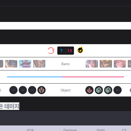
결과
100
7
13
DIG
Bans
0
Object
은 데미지
KDA
Damage
Sight
CS