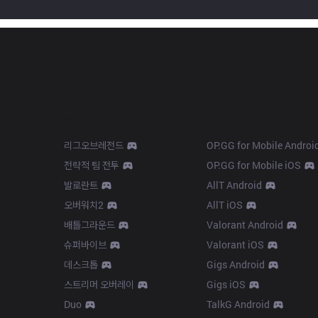
Products
Apps
리그오브레전드
OP.GG for Mobile Androi
전략적 팀 전투
OP.GG for Mobile iOS
발로란트
AllT Android
오버워치2
AllT iOS
배틀그라운드
Valorant Android
슈퍼바이브
Valorant iOS
데스크톱
Gigs Android
스트리머 오버레이
Gigs iOS
Duo
TalkG Android