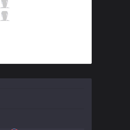
DIG
Johnsun
6 / 1 / 6
DIG
Aphromoo
0 / 1 / 10