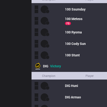
100
Ssumday
100
Meteos
FB
100
Ryoma
100
Cody Sun
100
Stunt
DIG
Victory
Champion
Player
DIG
Huni
DIG
Armao