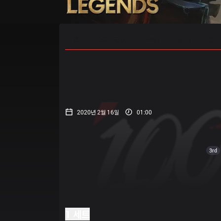
홈
경기 일정
순위
통계
승부
2020년 2월 16일
01:00
3rd
1 세트