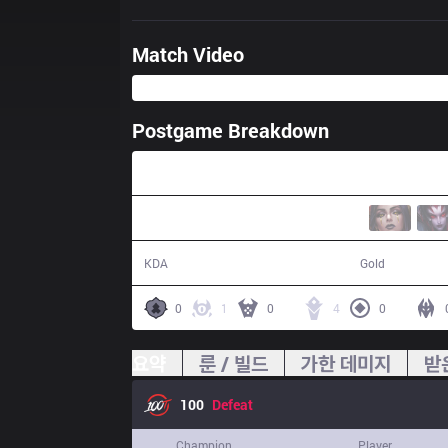
Match Video
Postgame Breakdown
29:30
7 / 13 / 13
47,140
KDA
Gold
0
1
0
4
0
요약
룬 / 빌드
가한 데미지
받
100
Defeat
Champion
Player