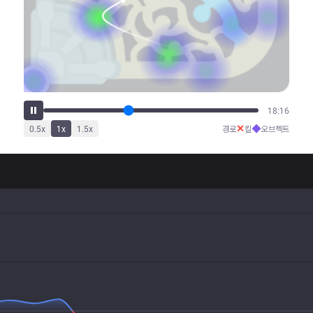
22:37
✕
◆
0.5
x
1
x
1.5
x
경로
킬
오브젝트