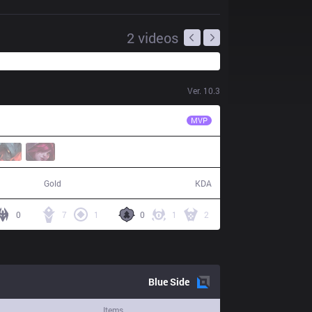
2
videos
Ver.
10.3
DIG
Aphromoo
MVP
52,462
13 / 7 / 34
Gold
KDA
0
7
1
0
1
2
Blue
Side
Items