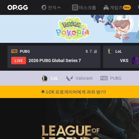
전적
데스크톱
게임즈
New
PUBG
8. 7. 금
LoL
2026 PUBG Global Series 7
VKS
LIVE
LoL
Valorant
PUBG
🌟 LCK 프로게이머에게 과외 받기!