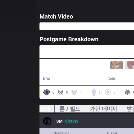
Match Video
Postgame Breakdown
30:03
12 / 7 / 27
54,857
KDA
Gold
0
0
1
10
2
요약
룬 / 빌드
가한 데미지
받
TSM
Victory
Champion
Player