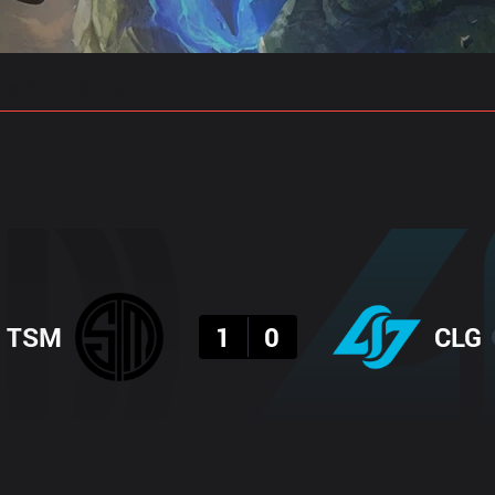
 예측
프로빌드
결과
TSM
1
0
CLG