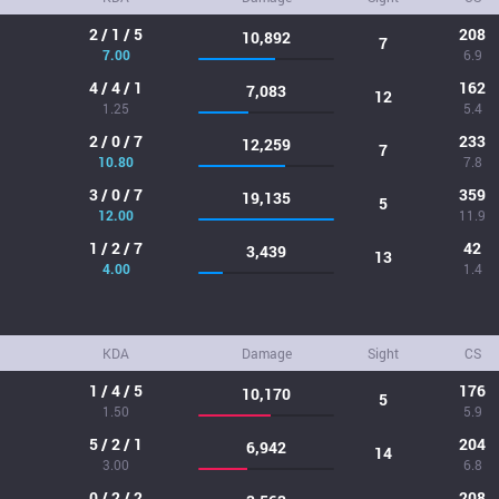
2 / 1 / 5
208
10,892
7
7.00
6.9
4 / 4 / 1
162
7,083
12
1.25
5.4
2 / 0 / 7
233
12,259
7
10.80
7.8
3 / 0 / 7
359
19,135
5
12.00
11.9
1 / 2 / 7
42
3,439
13
4.00
1.4
KDA
Damage
Sight
CS
1 / 4 / 5
176
10,170
5
1.50
5.9
5 / 2 / 1
204
6,942
14
3.00
6.8
0 / 2 / 2
208