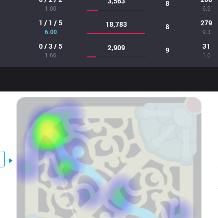
3,563
8
1.00
6.9
1 / 1 / 5
279
18,783
8
6.00
9.3
0 / 3 / 5
31
2,909
9
1.66
1.0