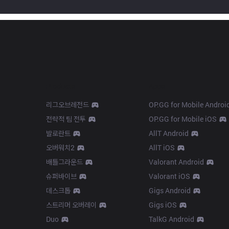
Products
Apps
리그오브레전드
OP.GG for Mobile Androi
전략적 팀 전투
OP.GG for Mobile iOS
발로란트
AllT Android
오버워치2
AllT iOS
배틀그라운드
Valorant Android
슈퍼바이브
Valorant iOS
데스크톱
Gigs Android
스트리머 오버레이
Gigs iOS
Duo
TalkG Android