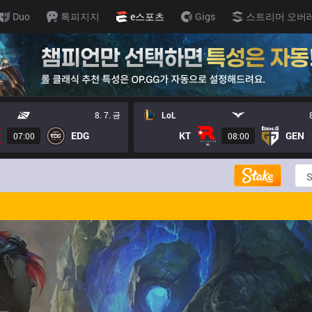
Duo
톡피지지
e스포츠
Gigs
스트리머 오버
8. 7. 금
LoL
EDG
KT
GEN
07:00
08:00