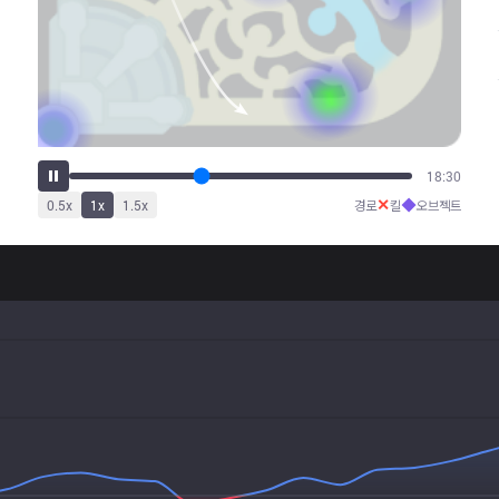
23:17
✕
◆
0.5
x
1
x
1.5
x
경로
킬
오브젝트