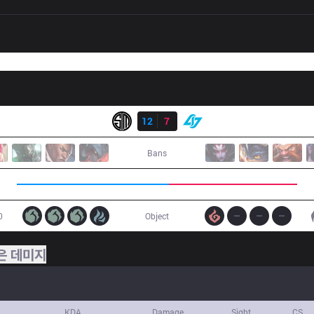
결과
TSM
12
7
CLG
Bans
0
Object
은 데미지
KDA
Damage
Sight
CS