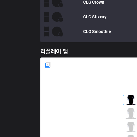
CLG
Crown
CLG
Stixxay
CLG
Smoothie
리플레이 맵
Blue
Side
TSM
BrokenBlade
2 / 1 / 5
TSM
Dardoch
4 / 4 / 1
TSM
Bjergsen
2 / 0 / 7