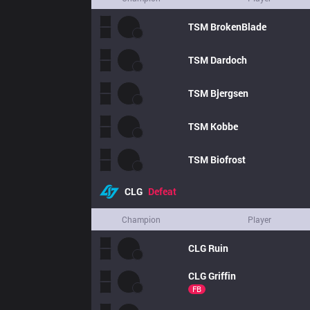
TSM
BrokenBlade
TSM
Dardoch
TSM
Bjergsen
TSM
Kobbe
TSM
Biofrost
CLG
Defeat
Champion
Player
CLG
Ruin
CLG
Griffin
FB