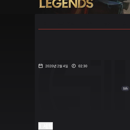
홈
경기 일정
순위
통계
승부
2020년 2월 4일
02:30
5th
1 세트