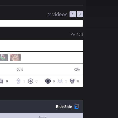
2
videos
Ver.
10.2
46,476
7 / 12 / 18
Gold
KDA
0
3
0
0
2
0
Blue
Side
Items