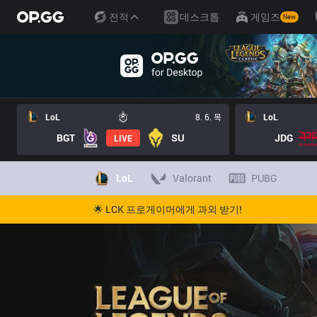
전적
데스크톱
게임즈
New
LoL
8. 6. 목
LoL
BGT
SU
JDG
LIVE
LoL
Valorant
PUBG
🌟 LCK 프로게이머에게 과외 받기!