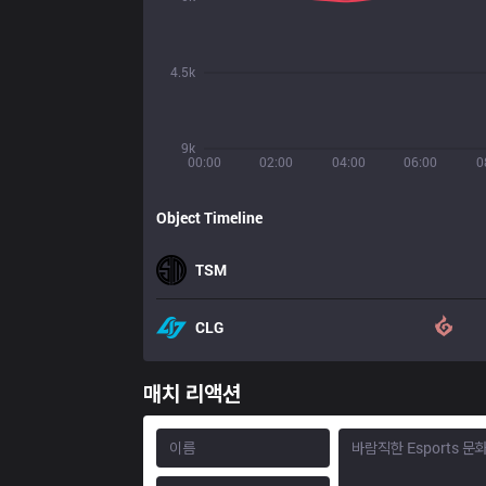
4.5k
9k
00:00
02:00
04:00
06:00
0
Object Timeline
TSM
CLG
매치 리액션