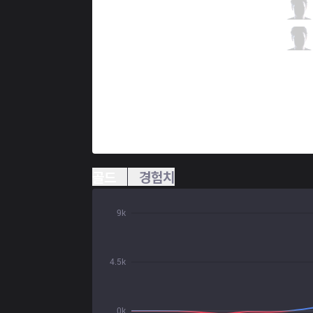
TSM
Kobbe
3 / 0 / 7
TSM
Biofrost
1 / 2 / 7
골드
경험치
9k
4.5k
0k