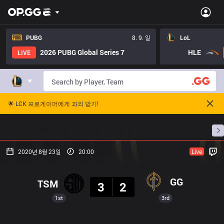
PUBG
8. 9. 일
LoL
2026 PUBG Global Series 7
HLE
LIVE
🌟 LCK 프로게이머에게 과외 받기!
홈
경기 일정
순위
통계
승부 예측
프로빌
2020년 8월 23일
20:00
Live
결과
GG
TSM
3
2
1st
3rd