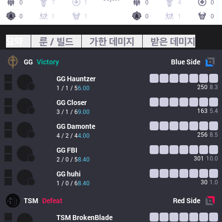
0
7
1
0
4
0
0
1
1
0
1
0
요약
룬 / 빌드
가한 데미지
받은 데미지
GG
Victory
Blue
Side
GG
Hauntzer
250
8.3
1 / 1 / 5
6.00
GG
Closer
163
5.4
3 / 1 / 6
9.00
GG
Damonte
256
8.5
4 / 2 / 4
4.00
GG
FBI
301
10.0
2 / 0 / 5
8.40
GG
huhi
30
1.0
1 / 0 / 6
8.40
TSM
Defeat
Red
Side
TSM
BrokenBlade