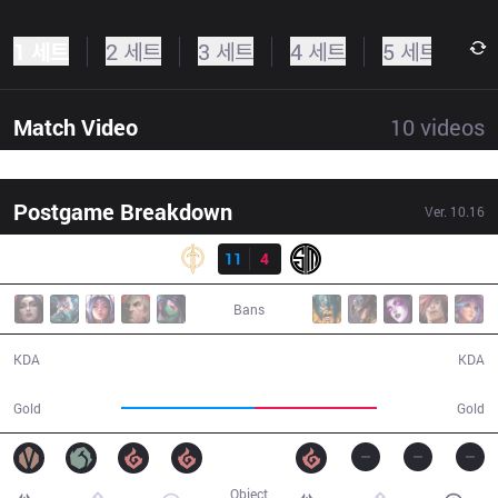
1 세트
2 세트
3 세트
4 세트
5 세트
Match Video
10
videos
Postgame Breakdown
Ver.
10.16
결과
GG
11
4
TSM
30:11
Bans
11 / 4 / 26
4 / 11 / 10
KDA
KDA
53,665
48,989
Gold
Gold
Object