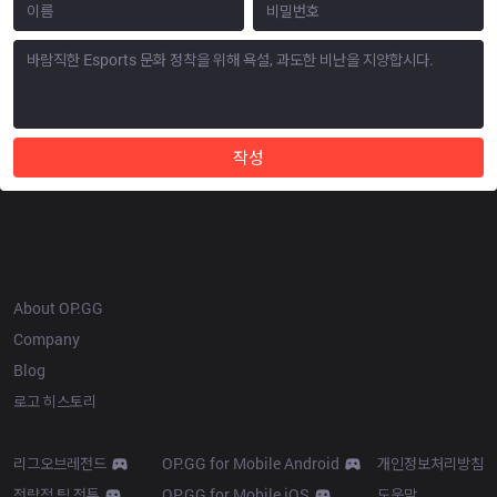
작성
OP.GG
About OP.GG
Company
Blog
로고 히스토리
Products
Resources
리그오브레전드
OP.GG for Mobile Android
개인정보처리방침
전략적 팀 전투
OP.GG for Mobile iOS
도움말