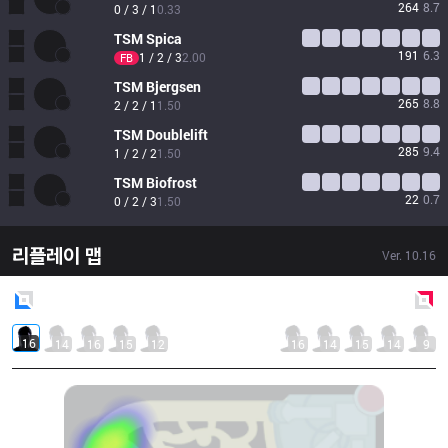
264
8.7
0 / 3 / 1
0.33
TSM
Spica
191
6.3
1 / 2 / 3
2.00
FB
TSM
Bjergsen
265
8.8
2 / 2 / 1
1.50
TSM
Doublelift
285
9.4
1 / 2 / 2
1.50
TSM
Biofrost
22
0.7
0 / 2 / 3
1.50
리플레이 맵
Ver.
10.16
Blue
Side
Red
Side
16
14
16
15
12
16
14
15
14
9