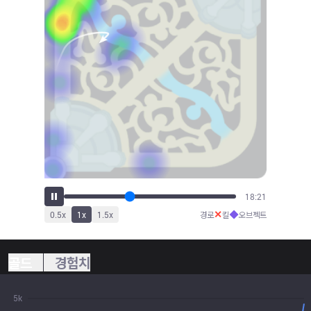
20:30
✕
◆
0.5
x
1
x
1.5
x
경로
킬
오브젝트
골드
경험치
5k