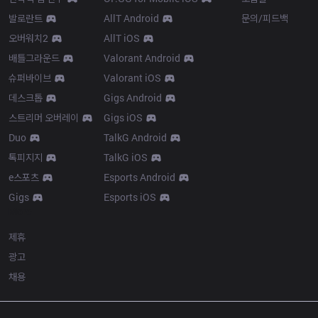
발로란트
AllT Android
문의/피드백
오버워치2
AllT iOS
배틀그라운드
Valorant Android
슈퍼바이브
Valorant iOS
데스크톱
Gigs Android
스트리머 오버레이
Gigs iOS
Duo
TalkG Android
톡피지지
TalkG iOS
e스포츠
Esports Android
Gigs
Esports iOS
More
제휴
광고
채용