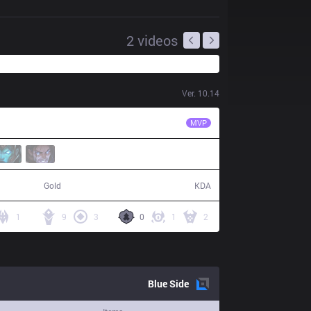
2
videos
Ver.
10.14
IMT
Insanity
MVP
62,096
16 / 11 / 31
Gold
KDA
1
9
3
0
1
2
Blue
Side