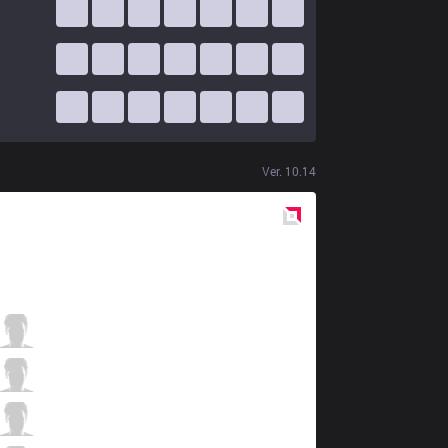
Ver.
10.14
Red
Side
IMT
Allorim
2 / 3 / 6
IMT
Xmithie
4 / 1 / 7
IMT
Insanity
7 / 4 / 3