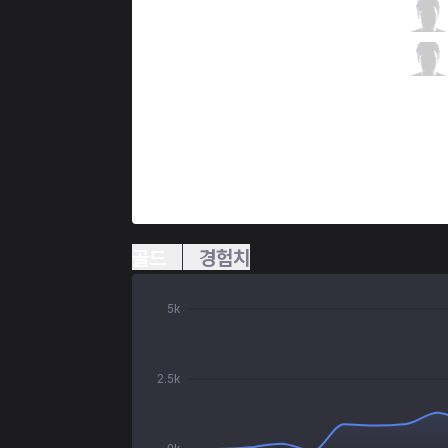
CLG
Stixxay
0 / 2 / 1
CLG
Smoothie
1 / 3 / 5
골드
경험치
5k
2.5k