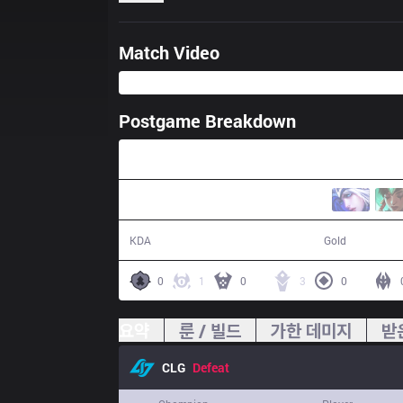
Match Video
Postgame Breakdown
32:33
11 / 16 / 21
56,894
KDA
Gold
0
1
0
3
0
요약
룬 / 빌드
가한 데미지
받
CLG
Defeat