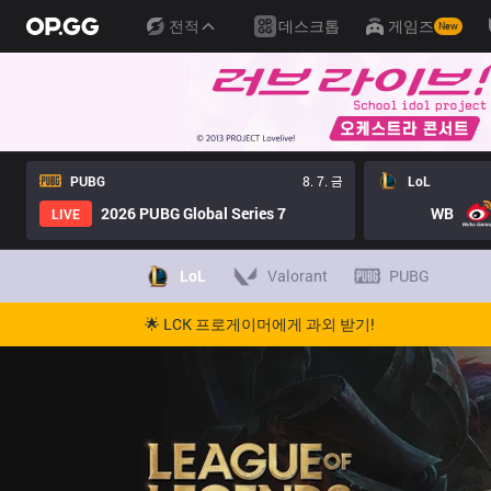
전적
데스크톱
게임즈
New
PUBG
8. 7. 금
LoL
2026 PUBG Global Series 7
WB
LIVE
LoL
Valorant
PUBG
🌟 LCK 프로게이머에게 과외 받기!