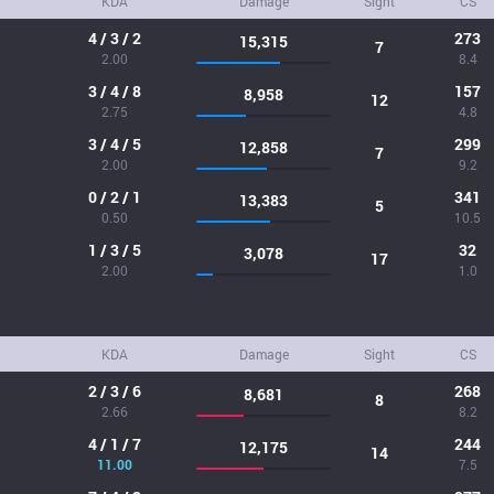
KDA
Damage
Sight
CS
4 / 3 / 2
273
15,315
7
2.00
8.4
3 / 4 / 8
157
8,958
12
2.75
4.8
3 / 4 / 5
299
12,858
7
2.00
9.2
0 / 2 / 1
341
13,383
5
0.50
10.5
1 / 3 / 5
32
3,078
17
2.00
1.0
KDA
Damage
Sight
CS
2 / 3 / 6
268
8,681
8
2.66
8.2
4 / 1 / 7
244
12,175
14
11.00
7.5