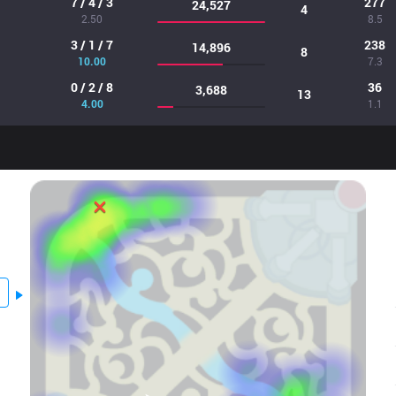
7 / 4 / 3
277
24,527
4
2.50
8.5
3 / 1 / 7
238
14,896
8
10.00
7.3
0 / 2 / 8
36
3,688
13
4.00
1.1