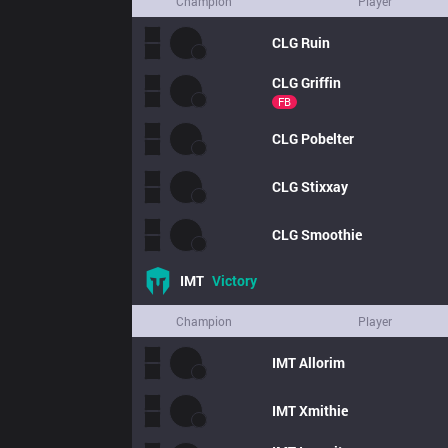
Champion
Player
CLG
Ruin
CLG
Griffin
FB
CLG
Pobelter
CLG
Stixxay
CLG
Smoothie
IMT
Victory
Champion
Player
IMT
Allorim
IMT
Xmithie