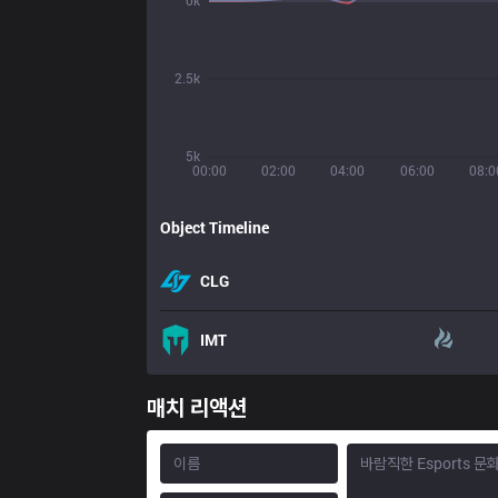
0k
2.5k
5k
00:00
02:00
04:00
06:00
08:0
Object Timeline
CLG
IMT
매치 리액션