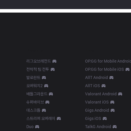
Products
Apps
리그오브레전드
OP.GG for Mobile Androi
전략적 팀 전투
OP.GG for Mobile iOS
발로란트
AllT Android
오버워치2
AllT iOS
배틀그라운드
Valorant Android
슈퍼바이브
Valorant iOS
데스크톱
Gigs Android
스트리머 오버레이
Gigs iOS
Duo
TalkG Android