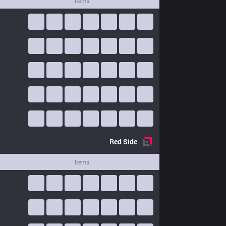
Items
Red
Side
Items