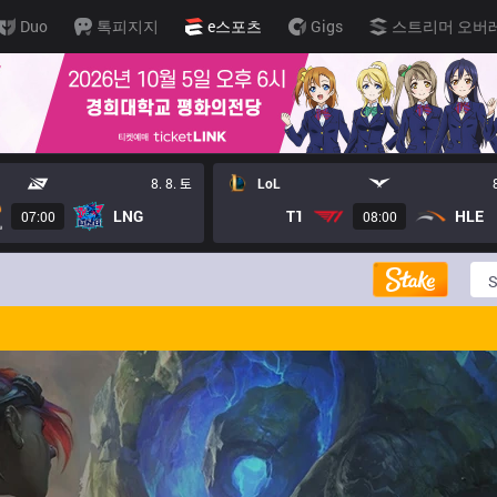
Duo
톡피지지
e스포츠
Gigs
스트리머 오버
8. 8. 토
LoL
LNG
T1
HLE
07:00
08:00