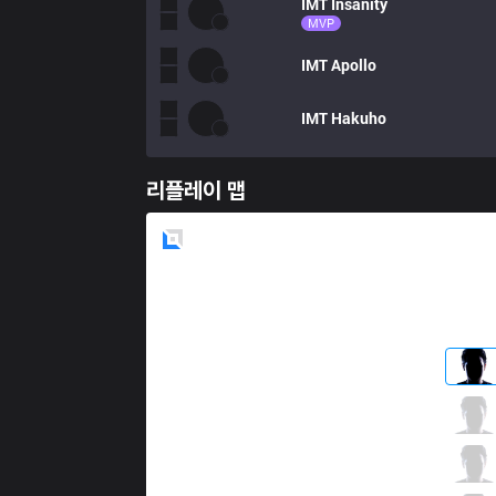
IMT
Insanity
MVP
IMT
Apollo
IMT
Hakuho
리플레이 맵
Blue
Side
CLG
Ruin
4 / 3 / 2
CLG
Griffin
3 / 4 / 8
CLG
Pobelter
3 / 4 / 5