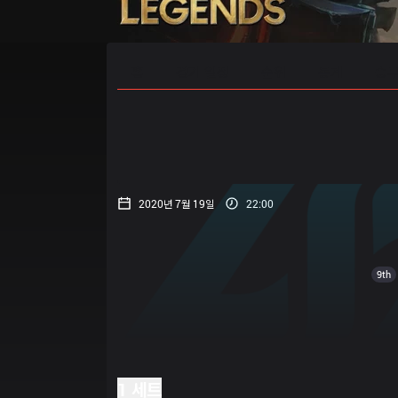
홈
경기 일정
순위
통계
승부
2020년 7월 19일
22:00
9th
1 세트