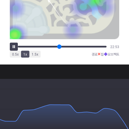
27:32
✕
◆
0.5
x
1
x
1.5
x
경로
킬
오브젝트