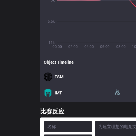
0k
5.5k
11k
00:00
02:00
04:00
06:00
08:00
10
Object Timeline
TSM
IMT
比赛反应