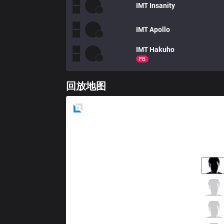
IMT
Insanity
IMT
Apollo
IMT
Hakuho
FB
回放地图
Blue
Side
TSM
BrokenBlade
0 / 5 / 2
TSM
Spica
1 / 1 / 6
TSM
Bjergsen
3 / 2 / 5