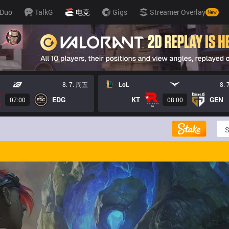
Duo
TalkG
电竞
Gigs
Streamer Overlay
New
8. 7. 周五
LoL
8.
EDG
KT
GEN
07:00
08:00