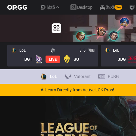
战绩
Desktop
游戏
New
LoL
8. 6. 周四
LoL
BGT
SU
JDG
LIVE
LoL
Valorant
PUBG
🌟 Learn Directly from Active LCK Pros!