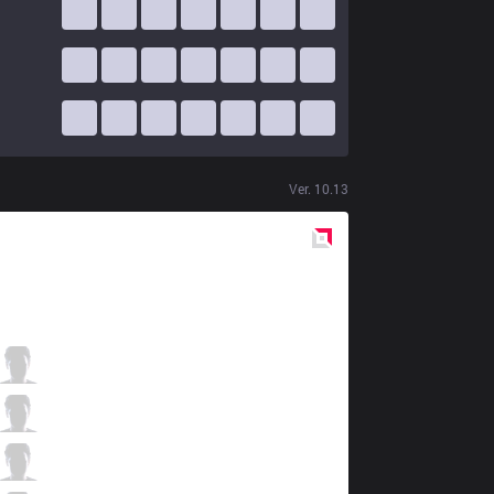
Ver.
10.13
Red
Side
IMT
Allorim
1 / 2 / 11
IMT
Xmithie
6 / 1 / 4
IMT
Insanity
4 / 2 / 3