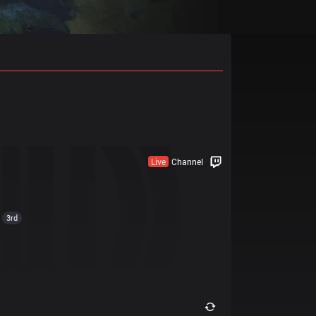
Live
Channel
3rd