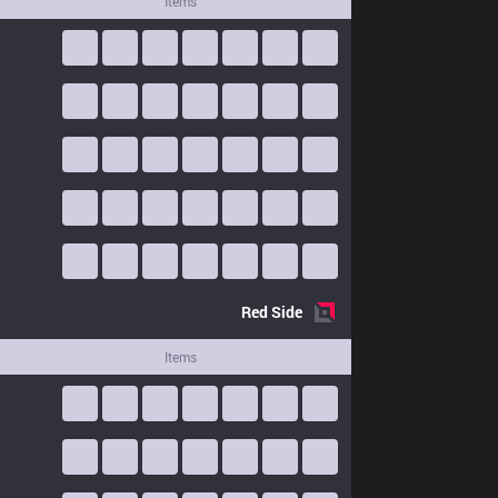
Items
Red
Side
Items