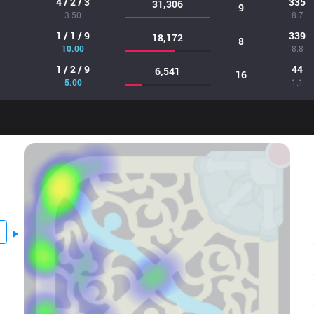
4 / 2 / 3
335
31,306
9
3.50
8.7
1 / 1 / 9
339
18,172
8
10.00
8.8
1 / 2 / 9
44
6,541
16
5.00
1.1