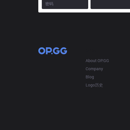
OP.GG
About OP.GG
Company
Blog
Logo历史