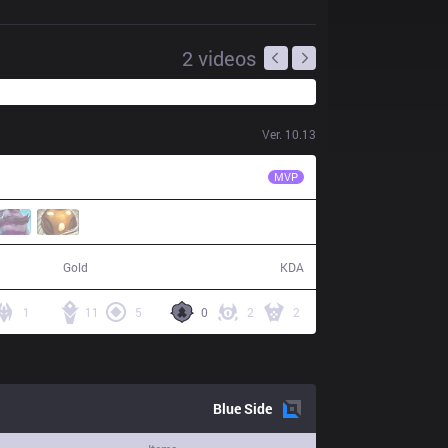
2
videos
Ver.
10.13
IMT
Xmithie
MVP
73,686
13 / 8 / 36
Gold
KDA
1
11
5
0
2
2
Blue
Side