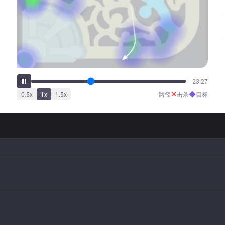
29:30
✕
◆
0.5
x
1
x
1.5
x
路径
击杀
目标