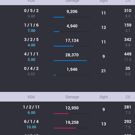
KDA
Damage
Sight
CS
0 / 5 / 2
310
9,206
11
0.40
8.0
1 / 1 / 6
159
4,940
12
7.00
4.1
3 / 2 / 5
342
17,124
11
4.00
8.8
4 / 1 / 1
449
28,370
9
5.00
11.6
0 / 4 / 2
35
1,946
21
0.50
0.9
KDA
Damage
Sight
CS
1 / 2 / 11
281
12,950
9
6.00
7.3
6 / 1 / 4
292
19,258
13
10.00
7.5