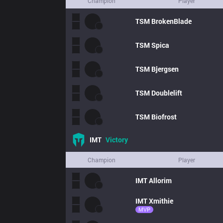
Champion
Player
TSM
BrokenBlade
TSM
Spica
TSM
Bjergsen
TSM
Doublelift
TSM
Biofrost
IMT
Victory
Champion
Player
IMT
Allorim
IMT
Xmithie
MVP