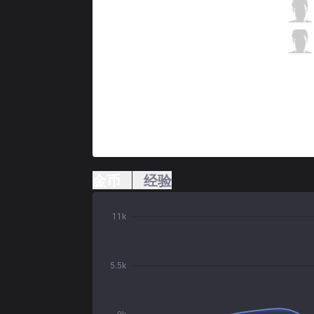
TSM
Doublelift
4 / 1 / 1
TSM
Biofrost
0 / 4 / 2
金币
经验
11k
5.5k