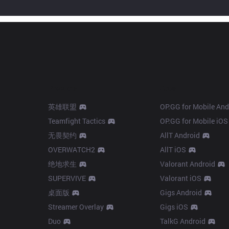
Products
Apps
英雄联盟
OP.GG for Mobile And
Teamfight Tactics
OP.GG for Mobile iOS
无畏契约
AllT Android
OVERWATCH2
AllT iOS
绝地求生
Valorant Android
SUPERVIVE
Valorant iOS
桌面版
Gigs Android
Streamer Overlay
Gigs iOS
Duo
TalkG Android