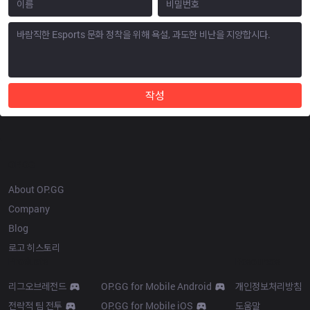
작성
OP.GG
About OP.GG
Company
Blog
로고 히스토리
Products
Resources
리그오브레전드
OP.GG for Mobile Android
개인정보처리방침
전략적 팀 전투
OP.GG for Mobile iOS
도움말