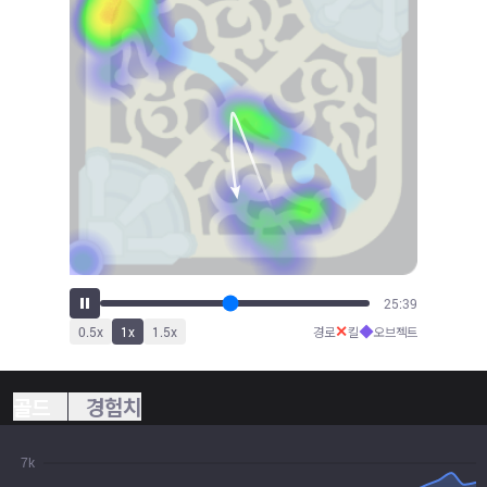
27:06
✕
◆
0.5
x
1
x
1.5
x
경로
킬
오브젝트
골드
경험치
7k