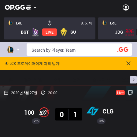
LoL
8. 6. 목
LoL
BGT
SU
JDG
LIVE
🌟 LCK 프로게이머에게 과외 받기!
홈
경기 일정
순위
통계
승부 예측
프로빌
2020년 6월 27일
20:00
Live
결과
CLG
100
0
1
7th
9th