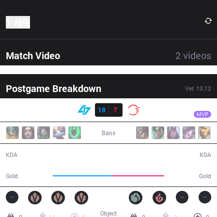
1 세트
Match Video
2
videos
Postgame Breakdown
Ver.
10.12
결과
CLG
Smoothie
CLG
18
7
100
35:11
MVP
Bans
18 / 7 / 49
7 / 18 / 18
KDA
KDA
68,051
60,146
Gold
Gold
Object