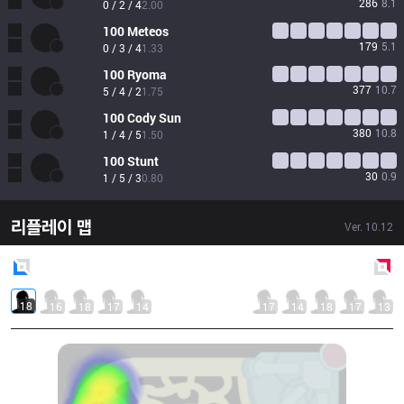
286
8.1
0 / 2 / 4
2.00
100
Meteos
179
5.1
0 / 3 / 4
1.33
100
Ryoma
377
10.7
5 / 4 / 2
1.75
100
Cody Sun
380
10.8
1 / 4 / 5
1.50
100
Stunt
30
0.9
1 / 5 / 3
0.80
리플레이 맵
Ver.
10.12
Blue
Side
Red
Side
18
16
18
17
14
17
14
18
17
13