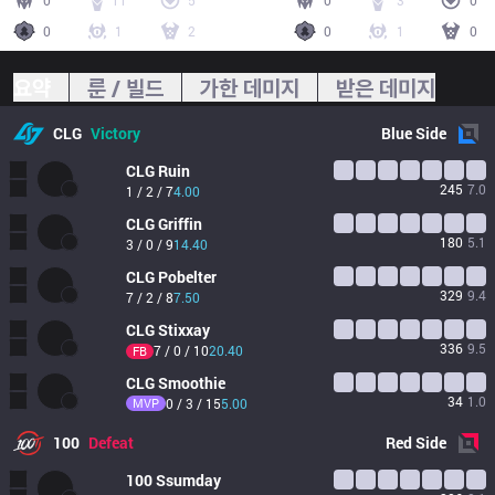
0
11
5
0
3
0
0
1
2
0
1
0
요약
룬 / 빌드
가한 데미지
받은 데미지
CLG
Victory
Blue
Side
CLG
Ruin
245
7.0
1 / 2 / 7
4.00
CLG
Griffin
180
5.1
3 / 0 / 9
14.40
CLG
Pobelter
329
9.4
7 / 2 / 8
7.50
CLG
Stixxay
336
9.5
7 / 0 / 10
20.40
FB
CLG
Smoothie
34
1.0
MVP
0 / 3 / 15
5.00
100
Defeat
Red
Side
100
Ssumday