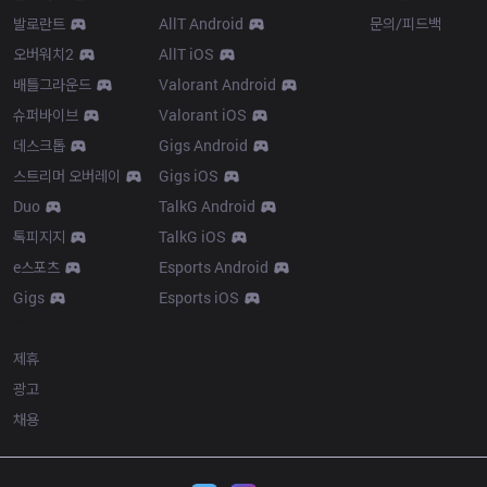
발로란트
AllT Android
문의/피드백
오버워치2
AllT iOS
배틀그라운드
Valorant Android
슈퍼바이브
Valorant iOS
데스크톱
Gigs Android
스트리머 오버레이
Gigs iOS
Duo
TalkG Android
톡피지지
TalkG iOS
e스포츠
Esports Android
Gigs
Esports iOS
More
제휴
광고
채용