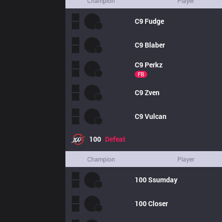
Champion
Player
C9
Fudge
C9
Blaber
C9
Perkz
FB
C9
Zven
C9
Vulcan
100
Defeat
Champion
Player
100
Ssumday
100
Closer