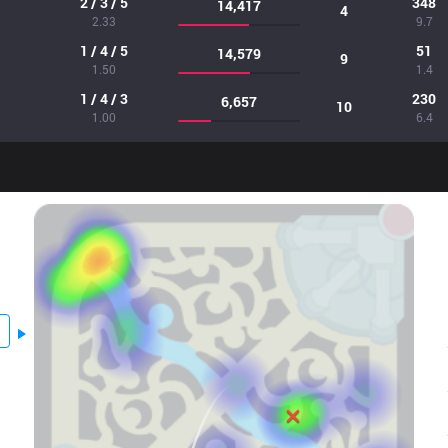
2 / 3 / 5
348
14,417
4
2.33
9.7
1 / 4 / 5
51
14,579
9
1.50
1.4
1 / 4 / 3
230
6,657
10
1.00
6.4