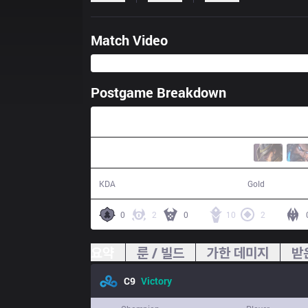
Match Video
Postgame Breakdown
35:47
16 / 8 / 38
67,612
KDA
Gold
0
2
0
10
2
요약
룬 / 빌드
가한 데미지
받
C9
Victory