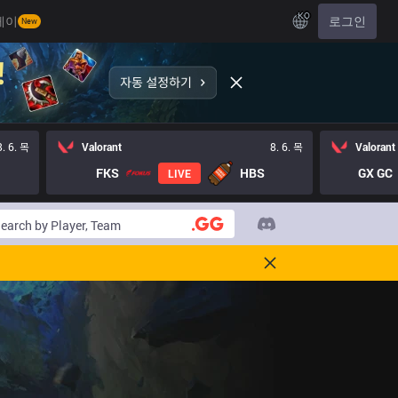
KO
레이
로그인
New
8. 6. 목
Valorant
8. 6. 목
Valorant
FKS
HBS
GX GC
LIVE