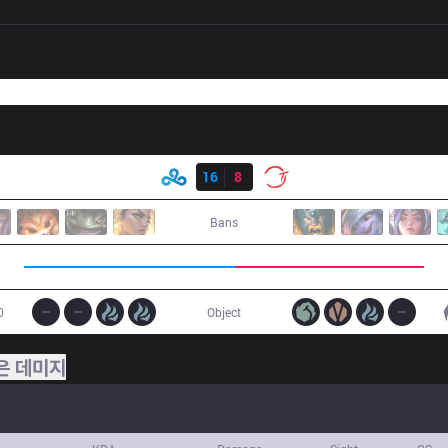
결과
C9
16
8
100
Bans
0
Object
은 데미지