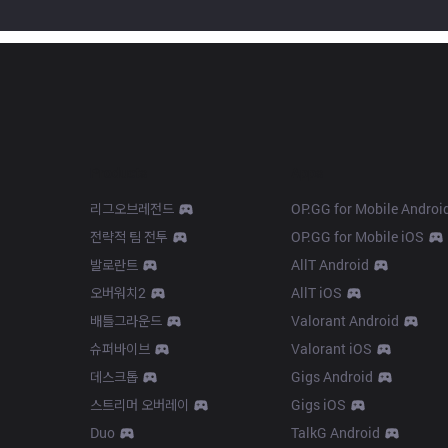
Products
Apps
리그오브레전드
OP.GG for Mobile Androi
전략적 팀 전투
OP.GG for Mobile iOS
발로란트
AllT Android
오버워치2
AllT iOS
배틀그라운드
Valorant Android
슈퍼바이브
Valorant iOS
데스크톱
Gigs Android
스트리머 오버레이
Gigs iOS
Duo
TalkG Android