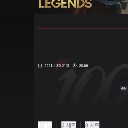
홈
경기 일정
순위
통계
승부
2021년 3월 21일
20:00
4th
1 세트
2 세트
3 세트