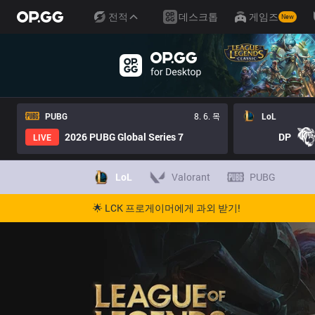
전적
데스크톱
게임즈
New
PUBG
8. 6. 목
LoL
2026 PUBG Global Series 7
DP
LIVE
LoL
Valorant
PUBG
🌟 LCK 프로게이머에게 과외 받기!