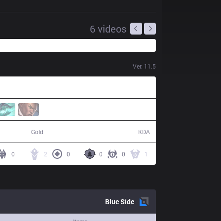
6
videos
Ver.
11.5
60,465
8 / 16 / 19
Gold
KDA
0
2
0
0
0
1
Blue
Side