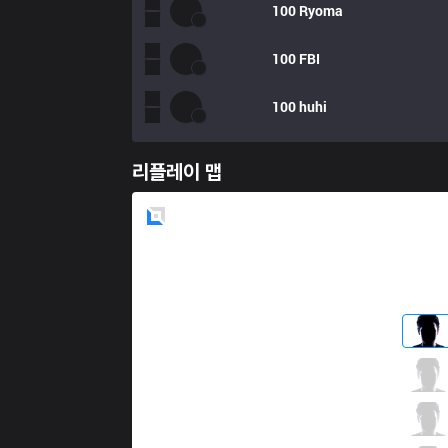
100
Ryoma
100
FBI
100
huhi
리플레이 맵
Blue
Side
C9
Fudge
3 / 2 / 6
C9
Blaber
2 / 1 / 9
C9
Perkz
4 / 1 / 6