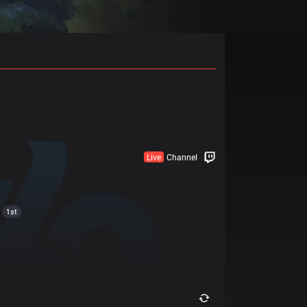
Live
Channel
1st