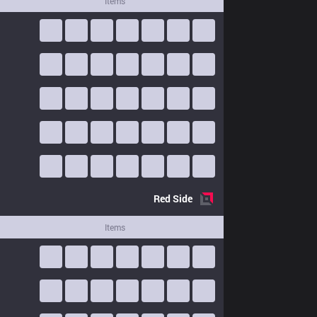
Items
Red
Side
Items