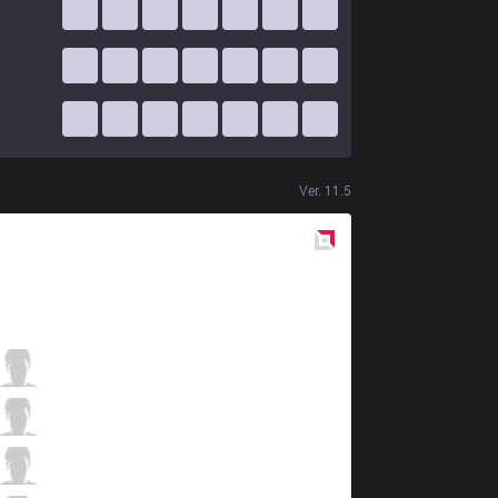
Ver.
11.5
Red
Side
100
Ssumday
1 / 2 / 3
100
Closer
3 / 3 / 3
100
Ryoma
2 / 3 / 5