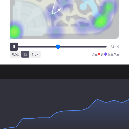
29:20
✕
◆
0.5
x
1
x
1.5
x
경로
킬
오브젝트