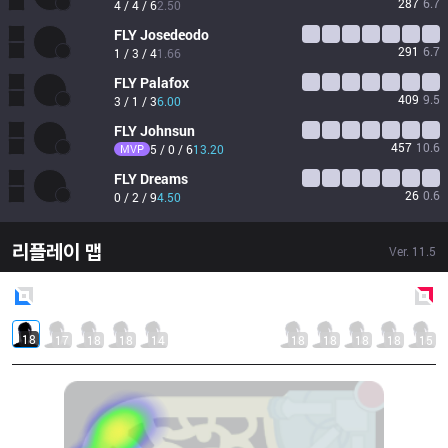
287
6.7
4 / 4 / 6
2.50
FLY
Josedeodo
291
6.7
1 / 3 / 4
1.66
FLY
Palafox
409
9.5
3 / 1 / 3
6.00
FLY
Johnsun
457
10.6
MVP
5 / 0 / 6
13.20
FLY
Dreams
26
0.6
0 / 2 / 9
4.50
리플레이 맵
Ver.
11.5
Blue
Side
Red
Side
18
17
18
18
14
18
18
18
18
15