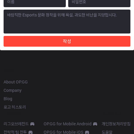
작성
OP.GG
About OP.GG
Company
Blog
로고 히스토리
Products
Resources
리그오브레전드
OP.GG for Mobile Android
개인정보처리방침
전략적 팀 전투
OP.GG for Mobile iOS
도움말