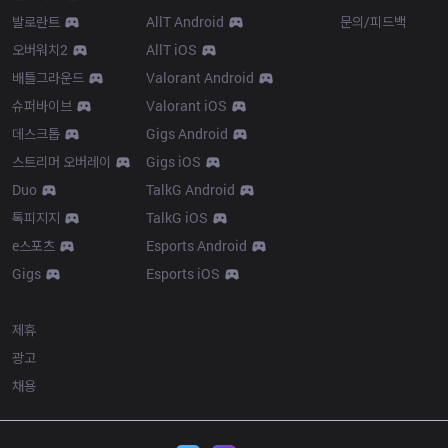
발로란트
AllT Android
문의/피드백
오버워치2
AllT iOS
배틀그라운드
Valorant Android
슈퍼바이브
Valorant iOS
데스크톱
Gigs Android
스트리머 오버레이
Gigs iOS
Duo
TalkG Android
톡피지지
TalkG iOS
e스포츠
Esports Android
Gigs
Esports iOS
More
제휴
광고
채용