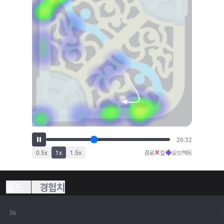
29:17
✕
◆
0.5
x
1
x
1.5
x
경로
킬
오브젝트
골드
경험치
5k