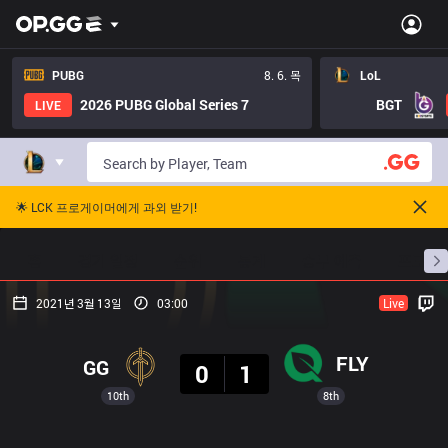
PUBG
8. 6. 목
LoL
2026 PUBG Global Series 7
BGT
LIVE
🌟 LCK 프로게이머에게 과외 받기!
홈
경기 일정
순위
통계
승부 예측
프로빌
2021년 3월 13일
03:00
Live
결과
FLY
GG
0
1
10th
8th