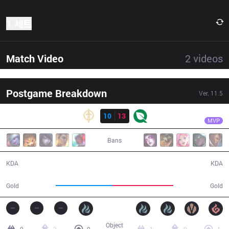
1 세트
Match Video
2
videos
Postgame Breakdown
Ver.
11.5
결과
FLY
Johnsun
GG
10
13
FLY
43:08
MVP
Bans
10 / 13 / 28
13 / 10 / 28
KDA
KDA
73,148
77,872
Gold
Gold
Object