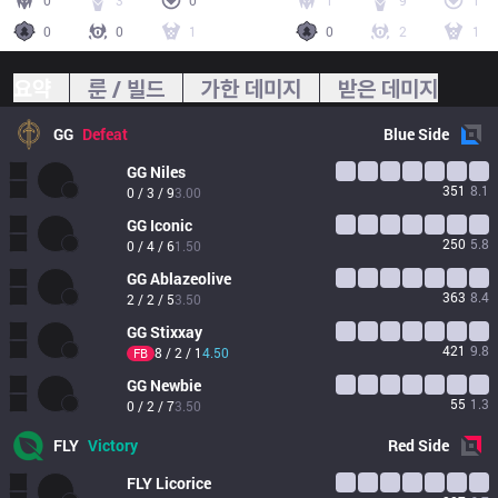
0
3
0
1
9
1
0
0
1
0
2
1
요약
룬 / 빌드
가한 데미지
받은 데미지
GG
Defeat
Blue
Side
GG
Niles
351
8.1
0 / 3 / 9
3.00
GG
Iconic
250
5.8
0 / 4 / 6
1.50
GG
Ablazeolive
363
8.4
2 / 2 / 5
3.50
GG
Stixxay
421
9.8
8 / 2 / 1
4.50
FB
GG
Newbie
55
1.3
0 / 2 / 7
3.50
FLY
Victory
Red
Side
FLY
Licorice