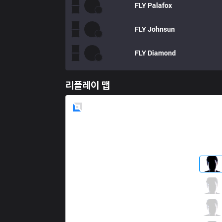
FLY
Palafox
FLY
Johnsun
FLY
Diamond
리플레이 맵
Blue
Side
EG
Impact
2 / 3 / 9
EG
Svenskeren
2 / 3 / 7
EG
Jiizuke
9 / 1 / 5