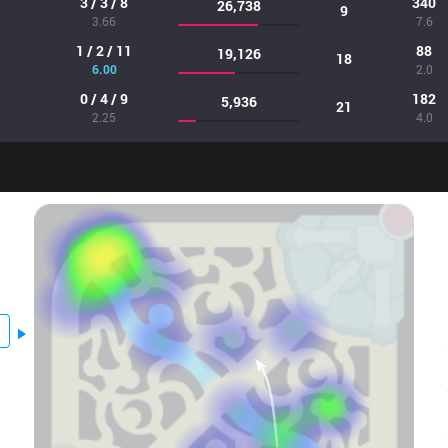
3 / 3 / 8
340
26,738
9
3.66
7.6
1 / 2 / 11
88
19,126
18
6.00
2.0
0 / 4 / 9
182
5,936
21
2.25
4.0