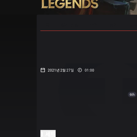
홈
경기 일정
순위
통계
승부
2021년 2월 27일
01:00
6th
1 세트