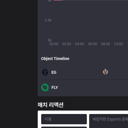
0k
2.5k
5k
00:00
02:00
04:00
06:00
08:00
10:00
Object Timeline
EG
FLY
매치 리액션