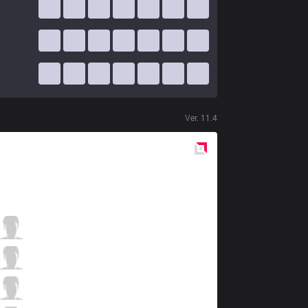
Ver.
11.4
Red
Side
FLY
Licorice
3 / 4 / 4
FLY
Josedeodo
8 / 3 / 3
FLY
Palafox
3 / 3 / 8