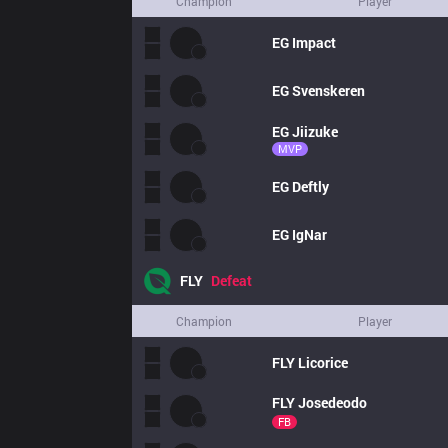
Champion
Player
EG
Impact
EG
Svenskeren
EG
Jiizuke
MVP
EG
Deftly
EG
IgNar
FLY
Defeat
Champion
Player
FLY
Licorice
FLY
Josedeodo
FB