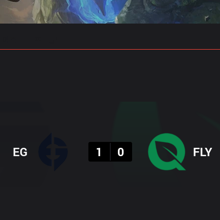
 예측
프로빌드
결과
EG
1
0
FLY