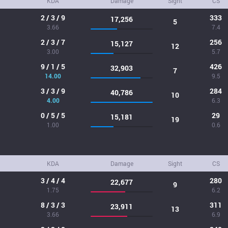
KDA
Damage
Sight
CS
2 / 3 / 9
333
17,256
5
3.66
7.4
2 / 3 / 7
256
15,127
12
3.00
5.7
9 / 1 / 5
426
32,903
7
14.00
9.5
3 / 3 / 9
284
40,786
10
4.00
6.3
0 / 5 / 5
29
15,181
19
1.00
0.6
KDA
Damage
Sight
CS
3 / 4 / 4
280
22,677
9
1.75
6.2
8 / 3 / 3
311
23,911
13
3.66
6.9