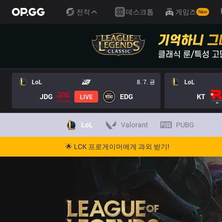
전적
데스크톱
게임즈
New
LoL
8. 7. 금
LoL
JDG
EDG
KT
LIVE
LoL
Valorant
PUBG
🌟 LCK 프로게이머에게 과외 받기!