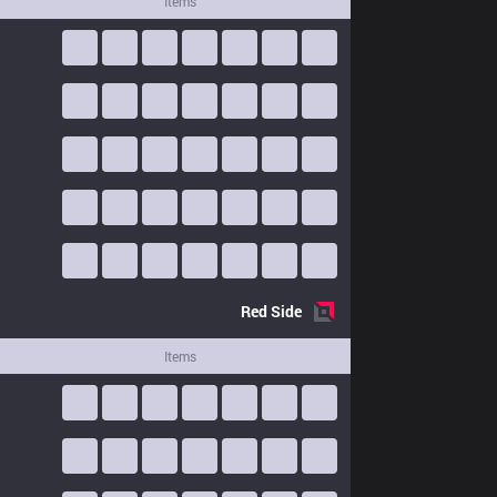
Items
Red
Side
Items