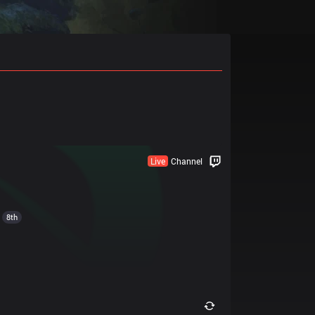
Live
Channel
8th