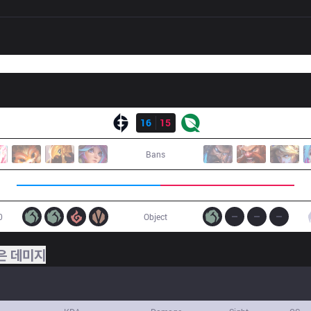
결과
EG
16
15
FLY
Bans
0
Object
은 데미지