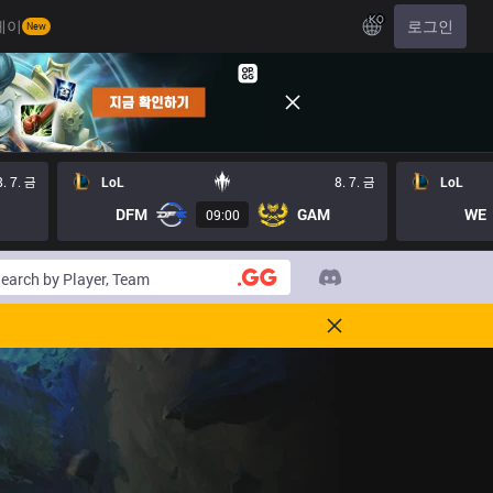
KO
레이
로그인
New
8. 7. 금
LoL
8. 7. 금
LoL
DFM
GAM
WE
09:00