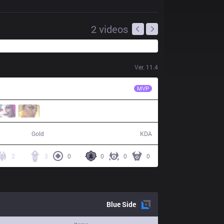
2
videos
Ver.
11.4
EG
Jiizuke
MVP
70,617
15 / 16 / 35
Gold
KDA
2
3
0
0
0
0
Blue
Side