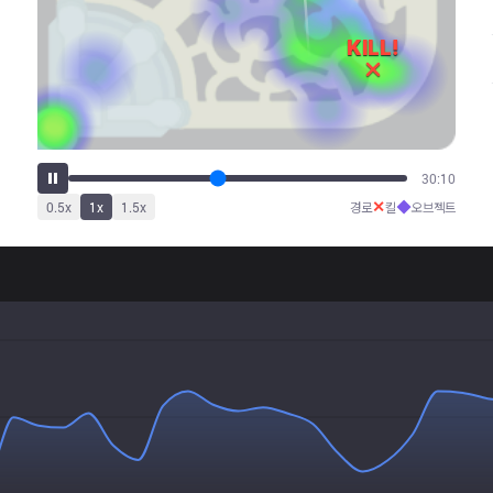
36:26
✕
◆
0.5
x
1
x
1.5
x
경로
킬
오브젝트