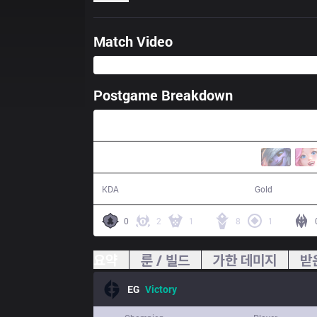
Match Video
Postgame Breakdown
44:59
16 / 15 / 35
75,567
KDA
Gold
0
2
1
8
1
요약
룬 / 빌드
가한 데미지
받
EG
Victory