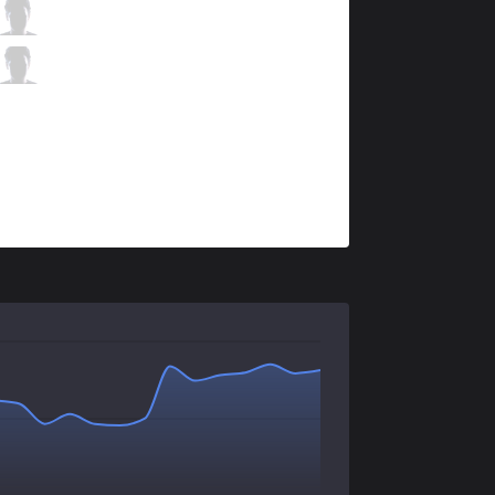
FLY
Johnsun
1 / 2 / 11
FLY
Diamond
0 / 4 / 9