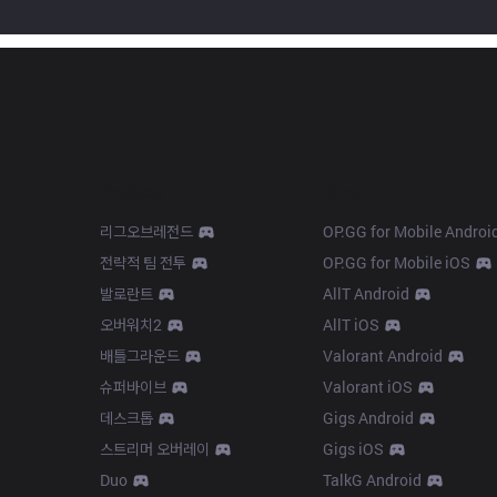
Products
Apps
리그오브레전드
OP.GG for Mobile Androi
전략적 팀 전투
OP.GG for Mobile iOS
발로란트
AllT Android
오버워치2
AllT iOS
배틀그라운드
Valorant Android
슈퍼바이브
Valorant iOS
데스크톱
Gigs Android
스트리머 오버레이
Gigs iOS
Duo
TalkG Android