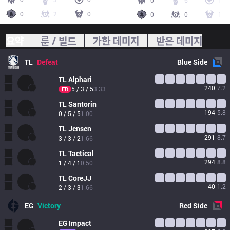
0
6
1
0
2
0
0
0
1
요약
룬 / 빌드
가한 데미지
받은 데미지
TL
Defeat
Blue
Side
TL
Alphari
240
7.2
5 / 3 / 5
3.33
FB
TL
Santorin
194
5.8
0 / 5 / 5
1.00
TL
Jensen
291
8.7
3 / 3 / 2
1.66
TL
Tactical
294
8.8
1 / 4 / 1
0.50
TL
CoreJJ
40
1.2
2 / 3 / 3
1.66
EG
Victory
Red
Side
EG
Impact