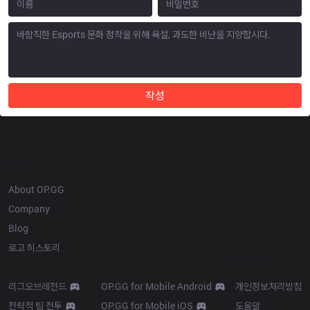
작성
OP.GG
About OP.GG
Company
Blog
로고 히스토리
Products
Resources
리그오브레전드
OP.GG for Mobile Android
개인정보처리방침
전략적 팀 전투
OP.GG for Mobile iOS
도움말