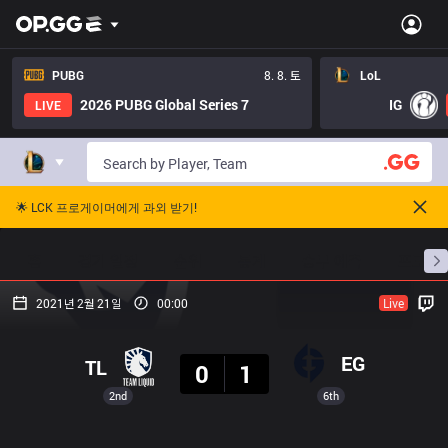
PUBG
8. 8. 토
LoL
2026 PUBG Global Series 7
IG
LIVE
🌟 LCK 프로게이머에게 과외 받기!
홈
경기 일정
순위
통계
승부 예측
프로빌
2021년 2월 21일
00:00
Live
결과
EG
TL
0
1
2nd
6th