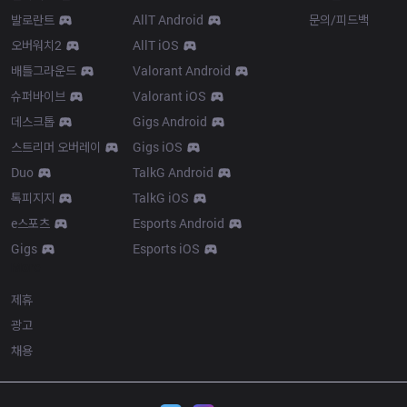
발로란트
AllT Android
문의/피드백
오버워치2
AllT iOS
배틀그라운드
Valorant Android
슈퍼바이브
Valorant iOS
데스크톱
Gigs Android
스트리머 오버레이
Gigs iOS
Duo
TalkG Android
톡피지지
TalkG iOS
e스포츠
Esports Android
Gigs
Esports iOS
More
제휴
광고
채용