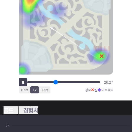
22:38
✕
◆
0.5
x
1
x
1.5
x
경로
킬
오브젝트
골드
경험치
5k