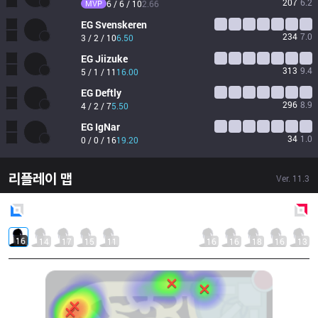
207
6.2
MVP
6 / 6 / 10
2.66
EG
Svenskeren
234
7.0
3 / 2 / 10
6.50
EG
Jiizuke
313
9.4
5 / 1 / 11
16.00
EG
Deftly
296
8.9
4 / 2 / 7
5.50
EG
IgNar
34
1.0
0 / 0 / 16
19.20
리플레이 맵
Ver.
11.3
Blue
Side
Red
Side
16
14
17
15
11
16
16
18
16
13