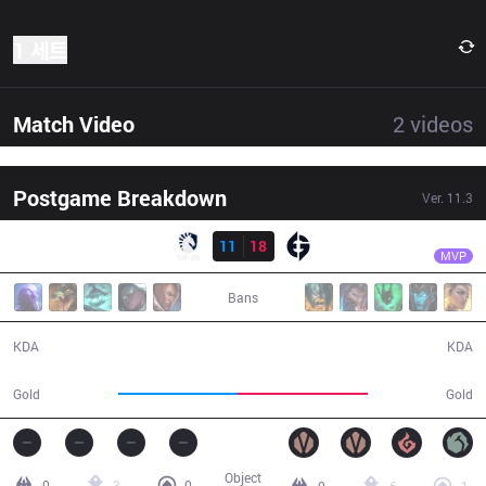
1 세트
Match Video
2
videos
Postgame Breakdown
Ver.
11.3
결과
EG
Impact
TL
11
18
EG
33:26
MVP
Bans
11 / 18 / 16
18 / 11 / 54
KDA
KDA
55,285
60,532
Gold
Gold
Object
0
3
0