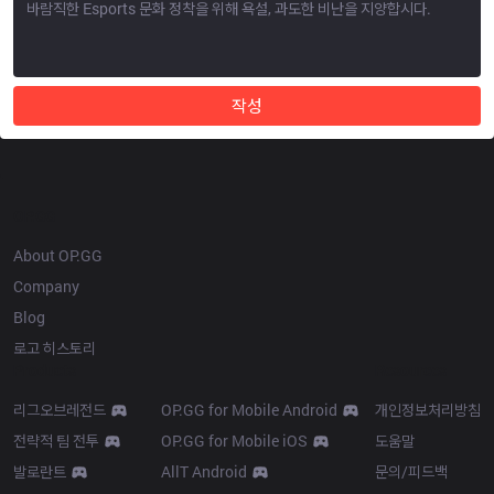
작성
OP.GG
About OP.GG
Company
Blog
로고 히스토리
Products
Resources
리그오브레전드
OP.GG for Mobile Android
개인정보처리방침
전략적 팀 전투
OP.GG for Mobile iOS
도움말
발로란트
AllT Android
문의/피드백