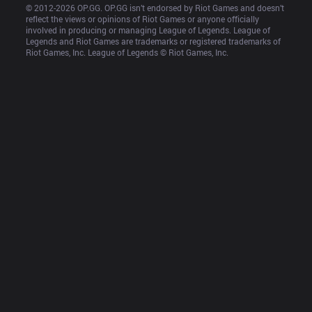
© 2012-
2026
 OP.GG. OP.GG isn’t endorsed by Riot Games and doesn’t 
reflect the views or opinions of Riot Games or anyone officially 
involved in producing or managing League of Legends. League of 
Legends and Riot Games are trademarks or registered trademarks of 
Riot Games, Inc. League of Legends © Riot Games, Inc.