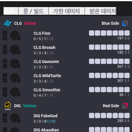
요약
룬 / 빌드
가한 데미지
받은 데미지
CLG
Defeat
Blue
Side
CLG
Finn
197
6.0
0 / 5 / 1
0.20
CLG
Broxah
182
5.5
3 / 3 / 4
2.33
CLG
Damonte
307
9.3
2 / 2 / 5
3.50
CLG
WildTurtle
301
9.1
3 / 3 / 4
2.33
CLG
Smoothie
36
1.1
0 / 4 / 7
1.75
DIG
Victory
Red
Side
DIG
FakeGod
283
8.6
2 / 0 / 8
12.00
DIG
Akaadian