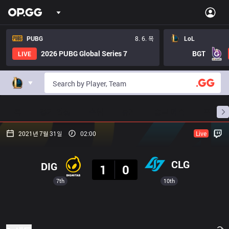
PUBG
8. 6. 목
LoL
2026 PUBG Global Series 7
BGT
LIVE
홈
경기 일정
순위
통계
승부 예측
프로빌
2021년 7월 31일
02:00
Live
결과
CLG
DIG
1
0
7th
10th