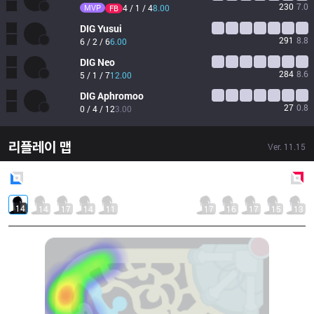
230
7.0
MVP
4 / 1 / 4
8.00
FB
DIG
Yusui
291
8.8
6 / 2 / 6
6.00
DIG
Neo
284
8.6
5 / 1 / 7
12.00
DIG
Aphromoo
27
0.8
0 / 4 / 12
3.00
리플레이 맵
Ver.
11.15
Blue
Side
Red
Side
14
14
17
14
11
17
16
17
15
13