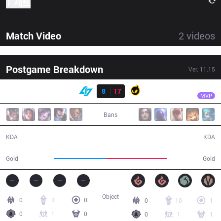
1 세트
Match Video
2
videos
Postgame Breakdown
Ver.
11.15
결과
DIG
Akaadian
CLG
8
17
DIG
33:04
MVP
Bans
8 / 17 / 21
17 / 8 / 37
KDA
KDA
53,264
62,689
Gold
Gold
Object
0
3
0
0
10
1
0
1
0
0
1
1