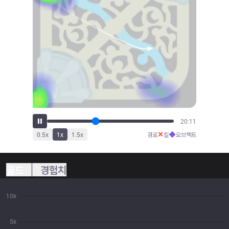
22:14
✕
◆
0.5
x
1
x
1.5
x
경로
킬
오브젝트
골드
경험치
10k
5k