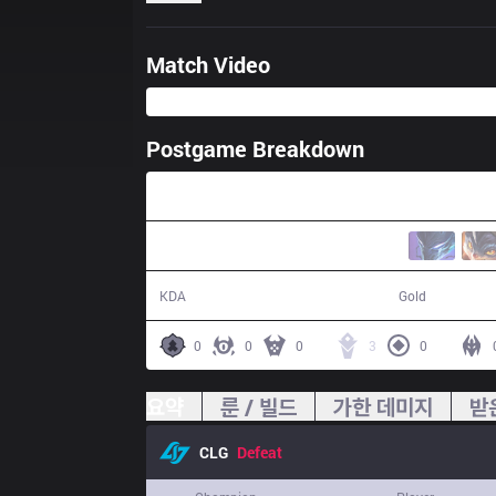
Match Video
Postgame Breakdown
30:33
8 / 12 / 24
50,654
KDA
Gold
0
0
0
3
0
요약
룬 / 빌드
가한 데미지
받
CLG
Defeat