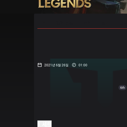
홈
경기 일정
순위
통계
승부
2021년 6월 26일
01:00
6th
1 세트