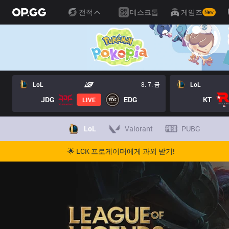
전적
데스크톱
게임즈
New
LoL
8. 7. 금
LoL
JDG
EDG
KT
LIVE
LoL
Valorant
PUBG
🌟 LCK 프로게이머에게 과외 받기!