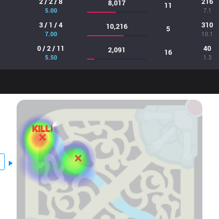
2 / 2 / 8
216
8,017
11
5.00
7.1
3 / 1 / 4
310
10,216
5
7.00
10.1
0 / 2 / 11
40
2,091
16
5.50
1.3