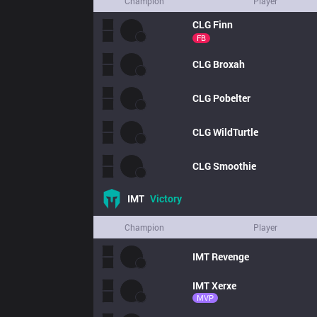
Champion
Player
CLG
Finn
FB
CLG
Broxah
CLG
Pobelter
CLG
WildTurtle
CLG
Smoothie
IMT
Victory
Champion
Player
IMT
Revenge
IMT
Xerxe
MVP