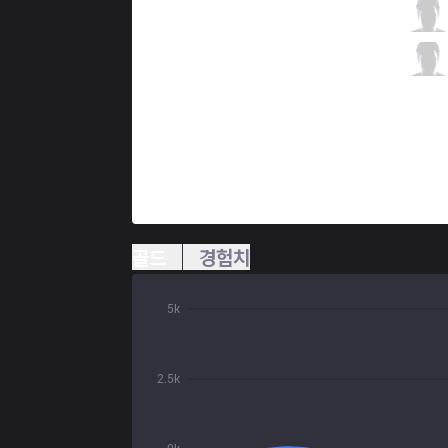
CLG
WildTurtle
0 / 3 / 5
CLG
Smoothie
1 / 1 / 6
골드
경험치
5k
2.5k