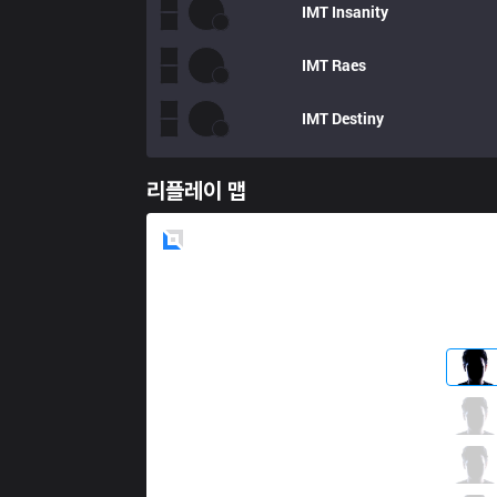
IMT
Insanity
IMT
Raes
IMT
Destiny
리플레이 맵
Blue
Side
CLG
Finn
3 / 3 / 4
CLG
Broxah
1 / 2 / 6
CLG
Pobelter
3 / 3 / 3