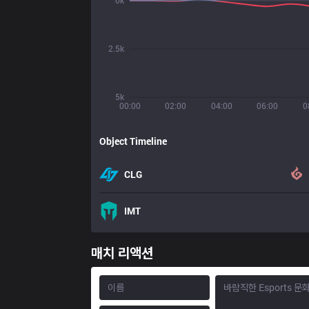
0k
2.5k
5k
00:00
02:00
04:00
06:00
0
Object Timeline
CLG
IMT
매치 리액션