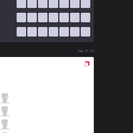
Ver.
11.12
Red
Side
IMT
Revenge
2 / 3 / 8
IMT
Xerxe
5 / 0 / 4
IMT
Insanity
2 / 2 / 8