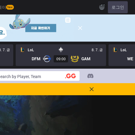
KO
레이
로그인
New
8. 7. 금
LoL
8. 7. 금
LoL
DFM
GAM
WE
09:00