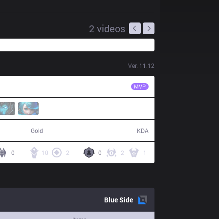
2
videos
Ver.
11.12
IMT
Xerxe
MVP
57,960
12 / 8 / 35
Gold
KDA
0
10
2
0
2
1
Blue
Side