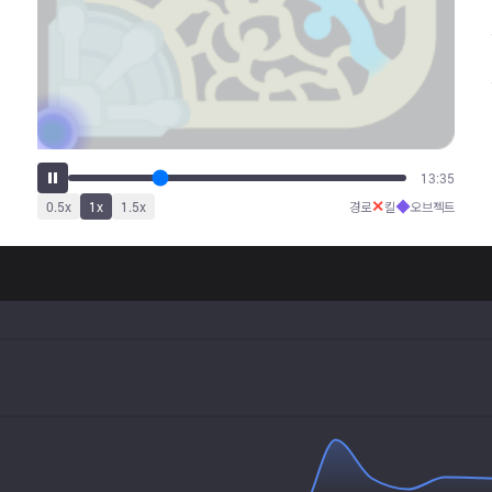
18:53
✕
◆
0.5
x
1
x
1.5
x
경로
킬
오브젝트