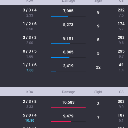
KDA
Damage
Sight
CS
3 / 3 / 4
232
7,985
9
2.33
7.6
1 / 2 / 6
174
5,273
9
3.50
5.7
3 / 3 / 3
293
9,101
5
2.00
9.6
0 / 3 / 5
295
8,865
5
1.66
9.7
1 / 1 / 6
42
2,419
22
7.00
1.4
KDA
Damage
Sight
CS
2 / 3 / 8
303
16,583
3
3.33
9.9
5 / 0 / 4
187
9,479
7
10.80
6.1