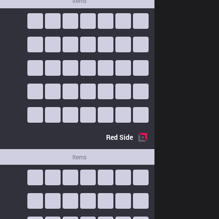
Items
Red
Side
Items