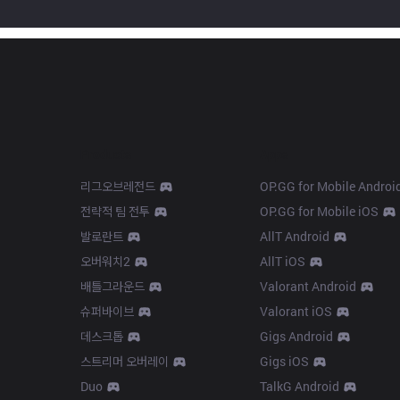
Products
Apps
리그오브레전드
OP.GG for Mobile Androi
전략적 팀 전투
OP.GG for Mobile iOS
발로란트
AllT Android
오버워치2
AllT iOS
배틀그라운드
Valorant Android
슈퍼바이브
Valorant iOS
데스크톱
Gigs Android
스트리머 오버레이
Gigs iOS
Duo
TalkG Android