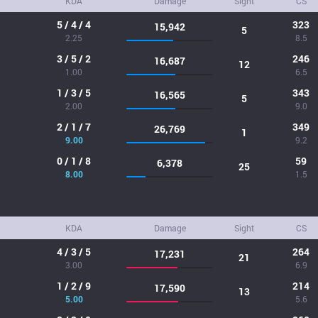
KDA
Damage
Sight
CS
5 / 4 / 4
323
15,942
5
2.25
8.5
3 / 5 / 2
246
16,687
12
1.00
6.5
1 / 3 / 5
343
16,565
5
2.00
9.0
2 / 1 / 7
349
26,769
1
9.00
9.2
0 / 1 / 8
59
6,378
25
8.00
1.5
KDA
Damage
Sight
CS
4 / 3 / 5
264
17,231
21
3.00
6.9
1 / 2 / 9
214
17,590
13
5.00
5.6