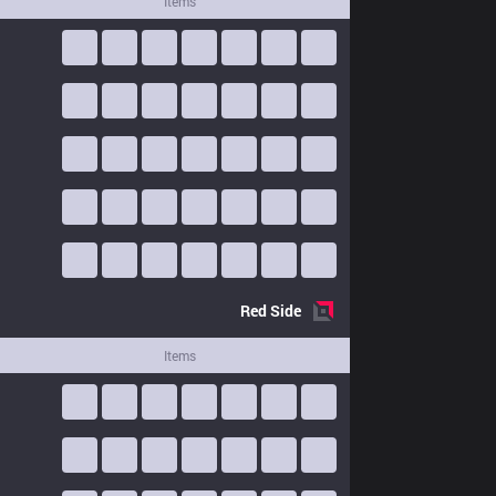
Items
Red
Side
Items