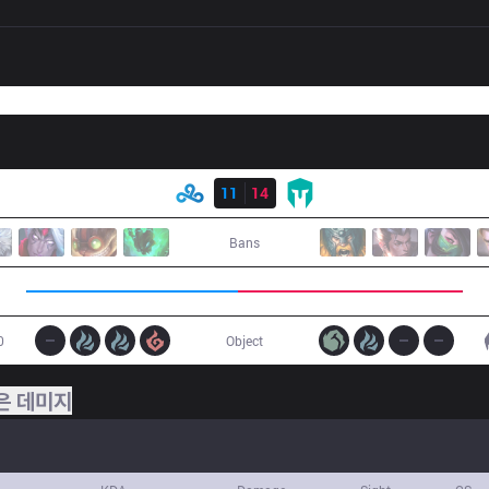
결과
C9
11
14
IMT
Bans
0
Object
은 데미지