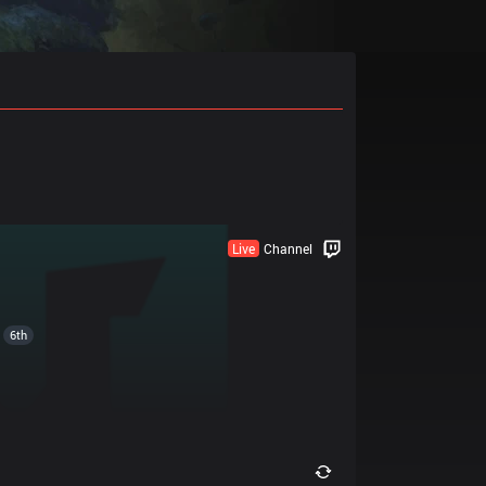
Live
Channel
6th