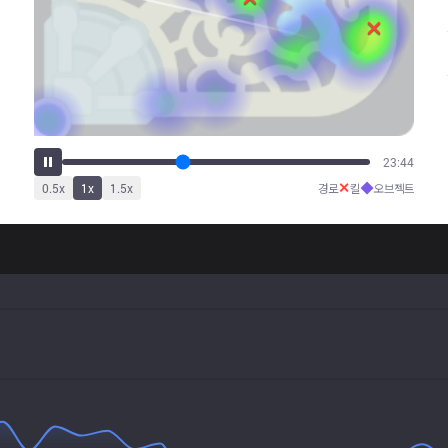
29:38
✕
◆
0.5
x
1
x
1.5
x
경로
킬
오브젝트