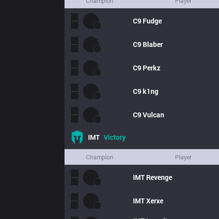
Champion
Player
C9
Fudge
C9
Blaber
C9
Perkz
C9
k1ng
C9
Vulcan
IMT
Victory
Champion
Player
IMT
Revenge
IMT
Xerxe