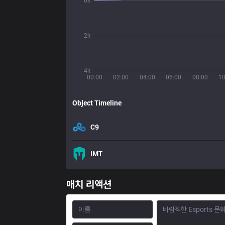
0k
2k
4k
00:00
02:00
04:00
06:00
08:00
10
Object Timeline
C9
IMT
매치 리액션