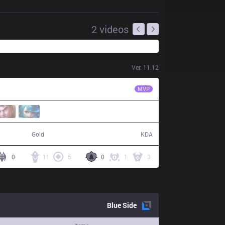
2
videos
Ver.
11.12
IMT
Insanity
MVP
69,050
14 / 11 / 38
Gold
KDA
0
11
5
0
1
3
Blue
Side