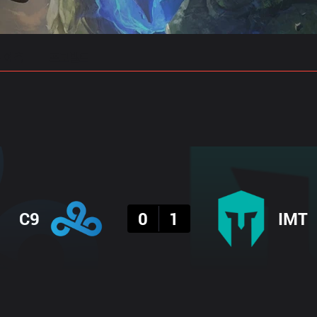
 예측
프로빌드
결과
C9
0
1
IMT