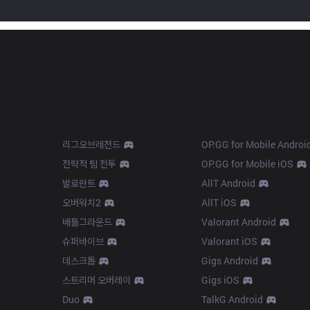
Products
Apps
리그오브레전드
OP.GG for Mobile Androi
전략적 팀 전투
OP.GG for Mobile iOS
발로란트
AllT Android
오버워치2
AllT iOS
배틀그라운드
Valorant Android
슈퍼바이브
Valorant iOS
데스크톱
Gigs Android
스트리머 오버레이
Gigs iOS
Duo
TalkG Android