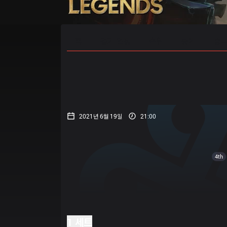
홈
경기 일정
순위
통계
승부
2021년 6월 19일
21:00
4th
1 세트