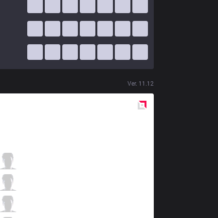
Ver.
11.12
Red
Side
IMT
Revenge
4 / 3 / 5
IMT
Xerxe
1 / 2 / 9
IMT
Insanity
2 / 2 / 9