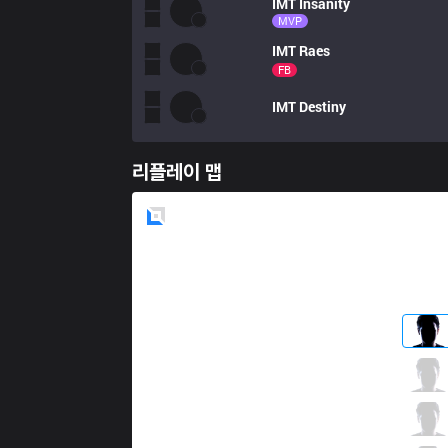
IMT
Insanity
MVP
IMT
Raes
FB
IMT
Destiny
리플레이 맵
Blue
Side
C9
Fudge
5 / 4 / 4
C9
Blaber
3 / 5 / 2
C9
Perkz
1 / 3 / 5