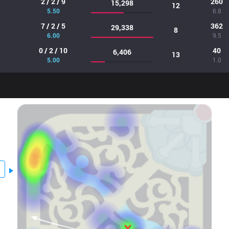
2 / 2 / 9
260
15,298
12
5.50
6.8
7 / 2 / 5
362
29,338
8
6.00
9.5
0 / 2 / 10
40
6,406
13
5.00
1.0