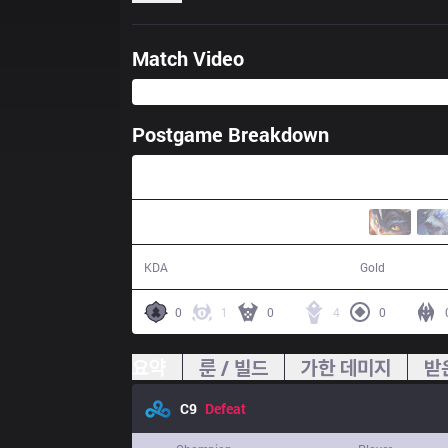
Match Video
Postgame Breakdown
38:07
11 / 14 / 26
65,304
KDA
Gold
0
1
0
4
0
요약
룬 / 빌드
가한 데미지
받
C9
Defeat