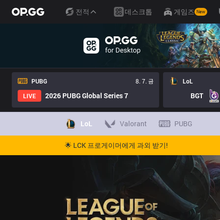
전적
데스크톱
게임즈
New
PUBG
8. 7. 금
LoL
2026 PUBG Global Series 7
BGT
LIVE
LoL
Valorant
PUBG
🌟 LCK 프로게이머에게 과외 받기!