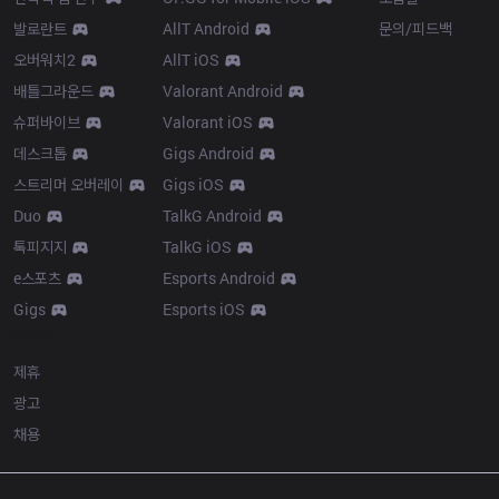
발로란트
AllT Android
문의/피드백
오버워치2
AllT iOS
배틀그라운드
Valorant Android
슈퍼바이브
Valorant iOS
데스크톱
Gigs Android
스트리머 오버레이
Gigs iOS
Duo
TalkG Android
톡피지지
TalkG iOS
e스포츠
Esports Android
Gigs
Esports iOS
More
제휴
광고
채용