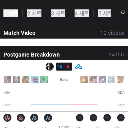
1 세트
2 세트
3 세트
4 세트
5 세트
Match Video
10
videos
Postgame Breakdown
Ver.
11.15
결과
TSM
15
6
C9
31:01
Bans
15 / 6 / 39
6 / 15 / 18
KDA
KDA
61,279
49,475
Gold
Gold
Object