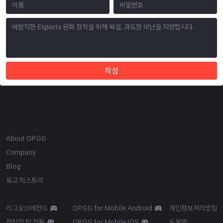
작성
OP.GG
About OP.GG
Company
Blog
로고 히스토리
Products
Resources
리그오브레전드
OP.GG for Mobile Android
개인정보처리방침
전략적 팀 전투
OP.GG for Mobile iOS
도움말