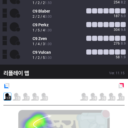
254
8.2
1 / 2 / 2
1.50
C9
Blaber
187
6.0
2 / 2 / 4
3.00
C9
Perkz
304
9.8
1 / 5 / 4
1.00
C9
Zven
276
8.9
1 / 4 / 3
1.00
C9
Vulcan
58
1.9
1 / 2 / 5
3.00
리플레이 맵
Ver.
11.15
Blue
Side
Red
Side
17
15
17
16
13
16
14
16
14
11