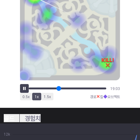
21:07
✕
◆
0.5
x
1
x
1.5
x
경로
킬
오브젝트
골드
경험치
12k