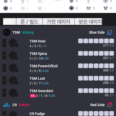
0
1
0
0
9
1
0
0
0
0
2
1
요약
룬 / 빌드
가한 데미지
받은 데미지
TSM
Victory
Blue
Side
TSM
Huni
277
8.9
4 / 3 / 5
3.00
TSM
Spica
207
6.7
3 / 2 / 10
6.50
TSM
PowerOfEvil
308
9.9
3 / 0 / 9
14.40
TSM
Lost
298
9.6
3 / 0 / 7
12.00
TSM
SwordArt
65
2.1
2 / 1 / 8
10.00
FB
C9
Defeat
Red
Side
C9
Fudge