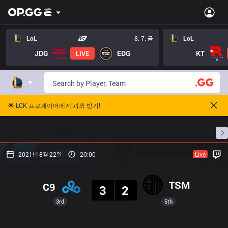
LoL
8. 7. 금
LoL
JDG
EDG
KT
LIVE
🌟 LCK 프로게이머에게 과외 받기!
홈
경기 일정
순위
통계
승부 예측
프로빌
2021년 8월 22일
20:00
Live
결과
TSM
C9
3
2
3rd
5th