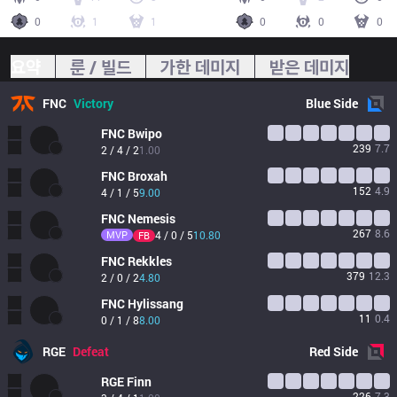
0
1
1
0
0
0
요약
룬 / 빌드
가한 데미지
받은 데미지
FNC
Victory
Blue
Side
FNC
Bwipo
239
7.7
2 / 4 / 2
1.00
FNC
Broxah
152
4.9
4 / 1 / 5
9.00
FNC
Nemesis
267
8.6
MVP
4 / 0 / 5
10.80
FB
FNC
Rekkles
379
12.3
2 / 0 / 2
4.80
FNC
Hylissang
11
0.4
0 / 1 / 8
8.00
RGE
Defeat
Red
Side
RGE
Finn
226
7.3