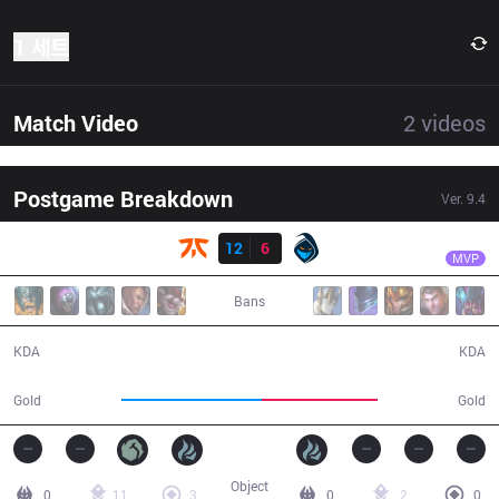
1 세트
Match Video
2
videos
Postgame Breakdown
Ver.
9.4
결과
FNC
Nemesis
FNC
12
6
RGE
30:55
MVP
Bans
12 / 6 / 22
6 / 12 / 12
KDA
KDA
60,361
49,755
Gold
Gold
Object
0
11
3
0
2
0