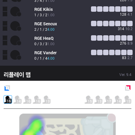
3 / 4 / 1
1.00
RGE
Kikis
128
4.1
1 / 3 / 2
1.00
RGE
Sencux
314
10.2
2 / 1 / 2
4.00
RGE
HeaQ
276
8.9
0 / 3 / 3
1.00
RGE
Vander
83
2.7
0 / 1 / 4
4.00
리플레이 맵
Ver.
9.4
Blue
Side
Red
Side
16
14
16
16
13
15
13
17
14
13