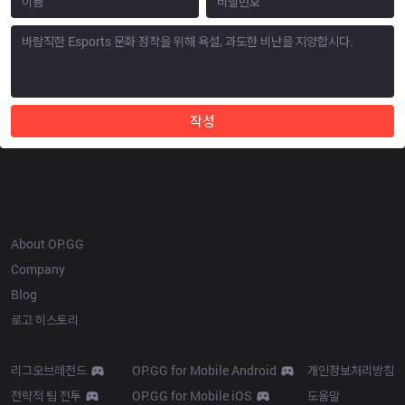
작성
OP.GG
About OP.GG
Company
Blog
로고 히스토리
Products
Resources
리그오브레전드
OP.GG for Mobile Android
개인정보처리방침
전략적 팀 전투
OP.GG for Mobile iOS
도움말