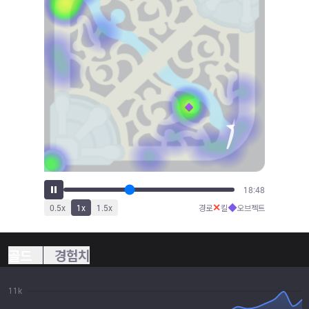
20:42
✕
◆
0.5
x
1
x
1.5
x
경로
킬
오브젝트
골드
경험치
11k