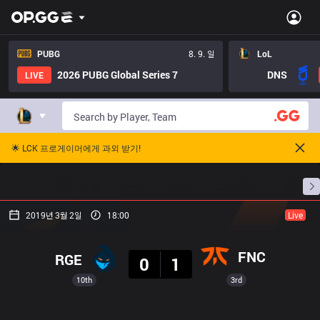
PUBG
8. 9. 일
LoL
2026 PUBG Global Series 7
DNS
LIVE
🌟 LCK 프로게이머에게 과외 받기!
홈
경기 일정
순위
통계
승부 예측
프로빌
2019년 3월 2일
18:00
Live
결과
FNC
RGE
0
1
10th
3rd