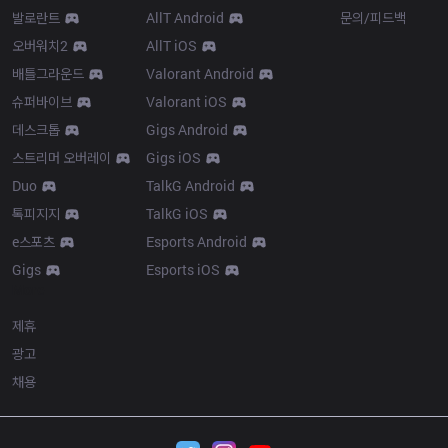
발로란트
AllT Android
문의/피드백
오버워치2
AllT iOS
배틀그라운드
Valorant Android
슈퍼바이브
Valorant iOS
데스크톱
Gigs Android
스트리머 오버레이
Gigs iOS
Duo
TalkG Android
톡피지지
TalkG iOS
e스포츠
Esports Android
Gigs
Esports iOS
More
제휴
광고
채용