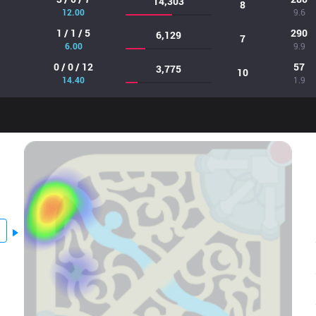
14,303
8
12.00
9.6
1 / 1 / 5
290
6,129
7
6.00
9.9
0 / 0 / 12
57
3,775
10
14.40
1.9