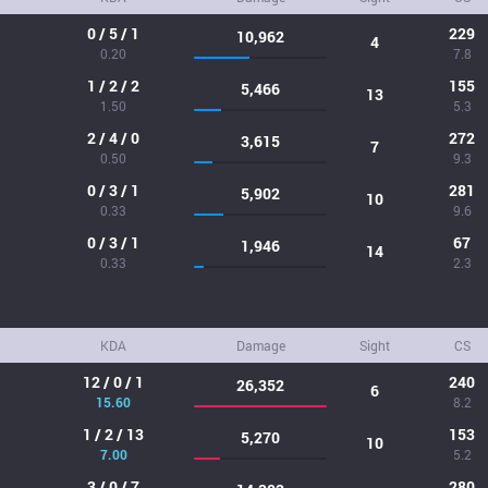
0 / 5 / 1
229
10,962
4
0.20
7.8
1 / 2 / 2
155
5,466
13
1.50
5.3
2 / 4 / 0
272
3,615
7
0.50
9.3
0 / 3 / 1
281
5,902
10
0.33
9.6
0 / 3 / 1
67
1,946
14
0.33
2.3
KDA
Damage
Sight
CS
12 / 0 / 1
240
26,352
6
15.60
8.2
1 / 2 / 13
153
5,270
10
7.00
5.2
3 / 0 / 7
280