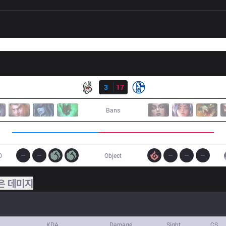
결과
MSF
3
17
S04
Bans
0
Object
은 데미지
KDA
Damage
Sight
CS