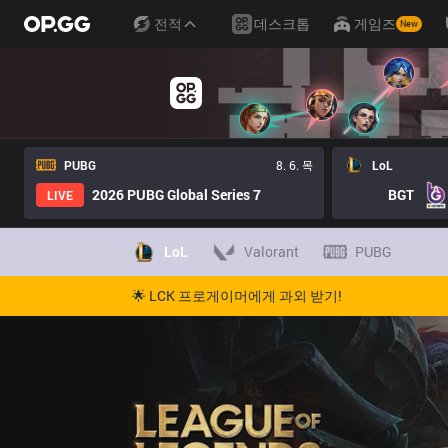
전적
데스크톱
게임즈
New
PUBG
8. 6. 목
LoL
2026 PUBG Global Series 7
BGT
LIVE
LoL
Valorant
PUBG
🌟 LCK 프로게이머에게 과외 받기!