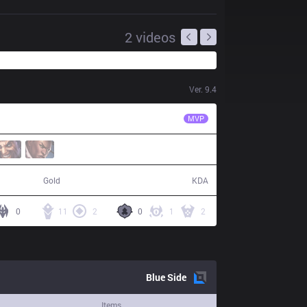
2
videos
Ver.
9.4
S04
Odoamne
MVP
60,490
17 / 3 / 38
Gold
KDA
0
11
2
0
1
2
Blue
Side
Items