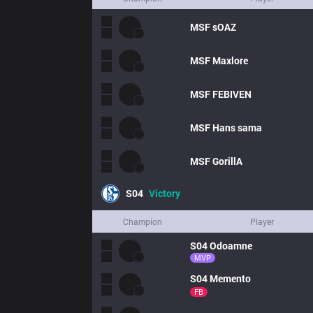
MSF
sOAZ
MSF
Maxlore
MSF
FEBIVEN
MSF
Hans sama
MSF
GorillA
S04
Victory
Champion
Player
S04
Odoamne
MVP
S04
Memento
FB