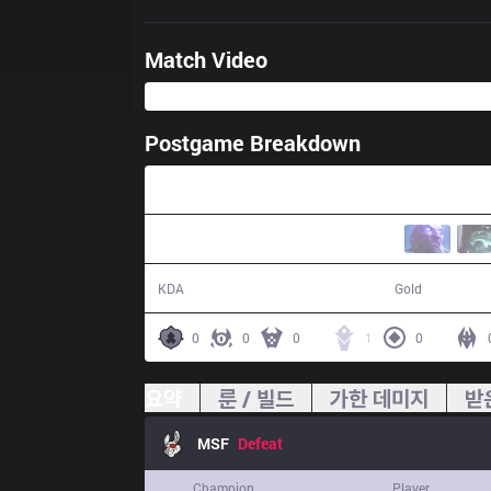
Match Video
Postgame Breakdown
29:14
3 / 17 / 5
45,042
KDA
Gold
0
0
0
1
0
요약
룬 / 빌드
가한 데미지
받
MSF
Defeat
Champion
Player