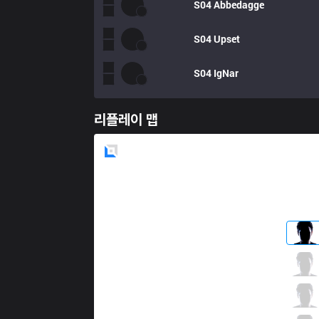
S04
Abbedagge
S04
Upset
S04
IgNar
리플레이 맵
Blue
Side
MSF
sOAZ
0 / 5 / 1
MSF
Maxlore
1 / 2 / 2
MSF
FEBIVEN
2 / 4 / 0