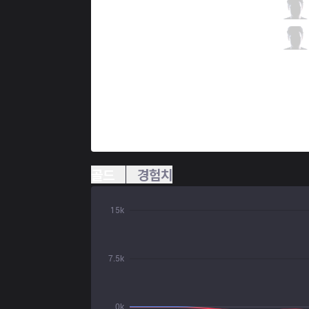
MSF
Hans sama
0 / 3 / 1
MSF
GorillA
0 / 3 / 1
골드
경험치
15k
7.5k
0k