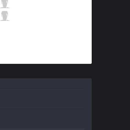
S04
Upset
1 / 1 / 5
S04
IgNar
0 / 0 / 12