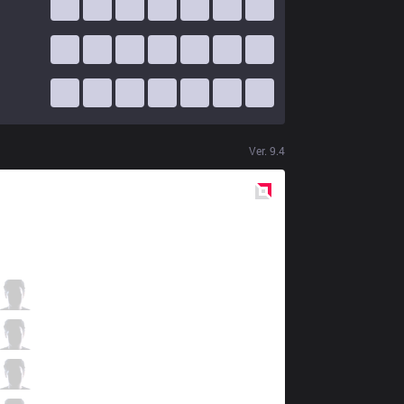
Ver.
9.4
Red
Side
S04
Odoamne
12 / 0 / 1
S04
Memento
1 / 2 / 13
S04
Abbedagge
3 / 0 / 7