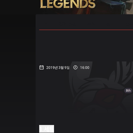
홈
경기 일정
순위
통계
승부
2019년 3월 9일
16:00
8th
1 세트