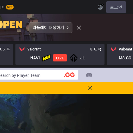
KO
레이
로그인
New
8. 6. 목
Valorant
8. 6. 목
Valorant
NAVI
JL
M8.GC
LIVE