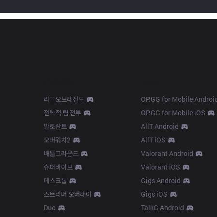
Products
Apps
리그오브레전드
OP.GG for Mobile Androi
전략적 팀 전투
OP.GG for Mobile iOS
발로란트
AllT Android
오버워치2
AllT iOS
배틀그라운드
Valorant Android
슈퍼바이브
Valorant iOS
데스크톱
Gigs Android
스트리머 오버레이
Gigs iOS
Duo
TalkG Android