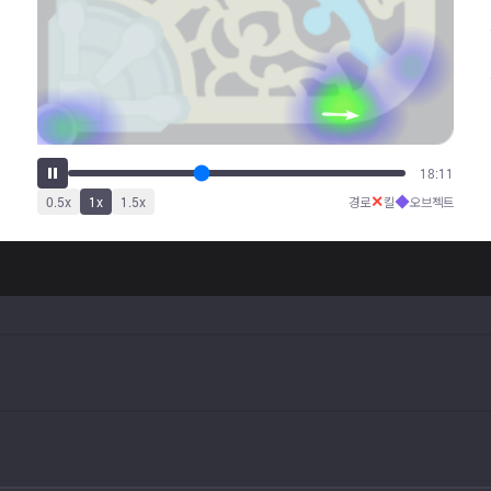
22:37
✕
◆
0.5
x
1
x
1.5
x
경로
킬
오브젝트