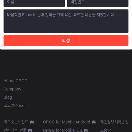
작성
OP.GG
About OP.GG
Company
Blog
로고 히스토리
Products
Resources
리그오브레전드
OP.GG for Mobile Android
개인정보처리방침
전략적 팀 전투
OP.GG for Mobile iOS
도움말