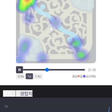
23:45
✕
◆
0.5
x
1
x
1.5
x
경로
킬
오브젝트
골드
경험치
6k