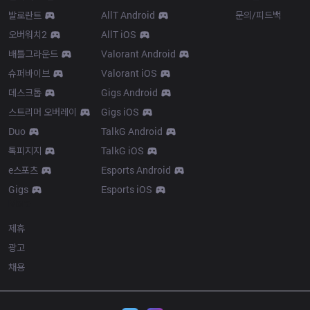
발로란트
AllT Android
문의/피드백
오버워치2
AllT iOS
배틀그라운드
Valorant Android
슈퍼바이브
Valorant iOS
데스크톱
Gigs Android
스트리머 오버레이
Gigs iOS
Duo
TalkG Android
톡피지지
TalkG iOS
e스포츠
Esports Android
Gigs
Esports iOS
More
제휴
광고
채용