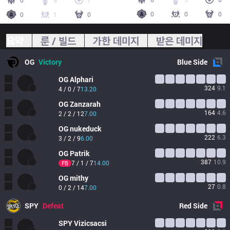
0
9
1
0
0
0
0
1
0
요약
룬 / 빌드
가한 데미지
받은 데미지
OG
Victory
Blue
Side
OG
Alphari
324
9.1
4 / 0 / 7
13.20
OG
Zanzarah
164
4.6
2 / 2 / 12
7.00
OG
nukeduck
222
6.3
3 / 2 / 9
6.00
OG
Patrik
387
10.9
7 / 1 / 7
14.00
FB
OG
mithy
27
0.8
0 / 2 / 14
7.00
SPY
Defeat
Red
Side
SPY
Vizicsacsi