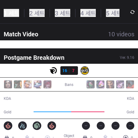
1 세트
2 세트
3 세트
4 세트
5 세트
Match Video
10
videos
Postgame Breakdown
Ver.
9.16
결과
OG
16
7
SPY
35:26
Bans
16 / 7 / 49
7 / 16 / 20
KDA
KDA
64,223
57,187
Gold
Gold
Object
0
3
0