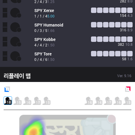
282
8.0
2 / 4 / 3
1.25
SPY
Xerxe
154
4.3
1 / 1 / 4
5.00
SPY
Humanoid
316
8.9
0 / 3 / 5
1.66
SPY
Kobbe
382
10.8
4 / 4 / 2
1.50
SPY
Tore
58
1.6
0 / 4 / 6
1.50
리플레이 맵
Ver.
9.16
Blue
Side
Red
Side
18
15
16
17
13
16
14
17
16
13