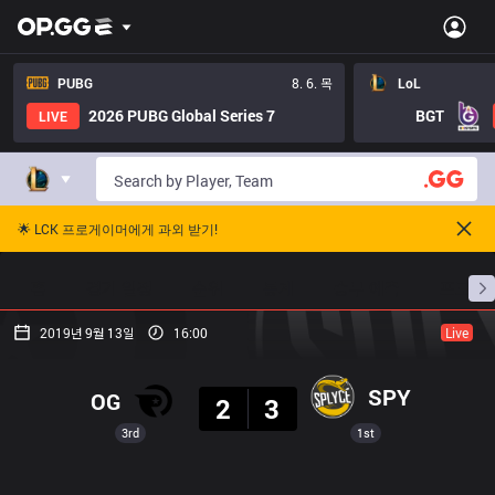
PUBG
8. 6. 목
LoL
2026 PUBG Global Series 7
BGT
LIVE
🌟 LCK 프로게이머에게 과외 받기!
홈
경기 일정
순위
통계
승부 예측
프로빌
2019년 9월 13일
16:00
Live
결과
SPY
OG
2
3
3rd
1st