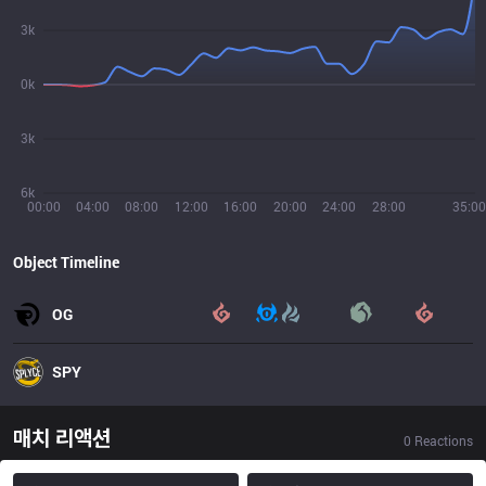
3k
0k
3k
6k
00:00
04:00
08:00
12:00
16:00
20:00
24:00
28:00
35:00
Object Timeline
OG
SPY
매치 리액션
0
Reactions