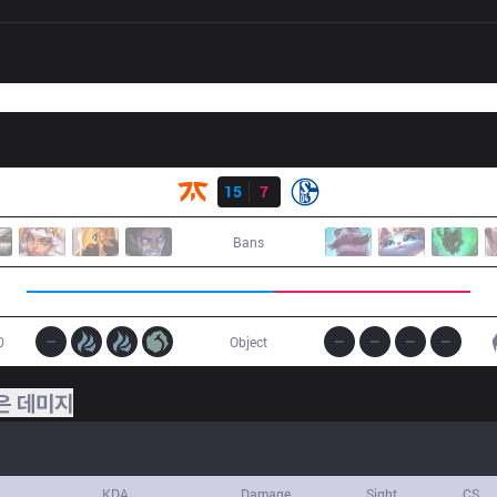
결과
FNC
15
7
S04
Bans
0
Object
은 데미지
KDA
Damage
Sight
CS