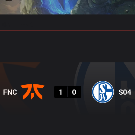
 예측
프로빌드
결과
FNC
1
0
S04