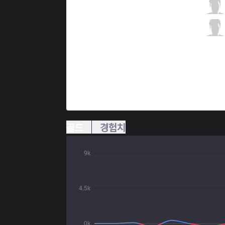
FNC
Rekkles
0 / 1 / 10
FNC
Hylissang
2 / 2 / 6
골드
경험치
9k
4.5k
0k