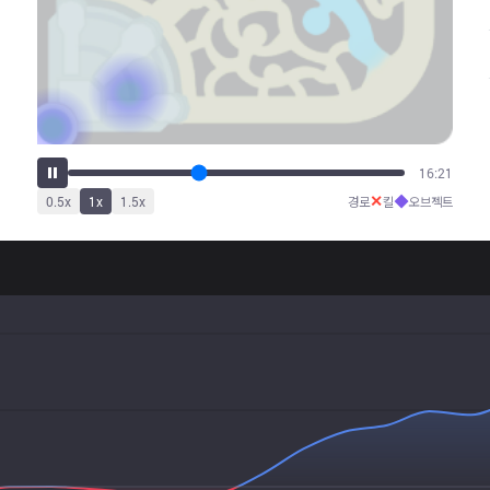
20:27
✕
◆
0.5
x
1
x
1.5
x
경로
킬
오브젝트