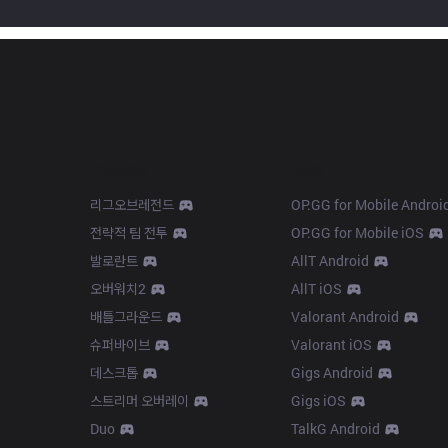
Products
Apps
리그오브레전드
OP.GG for Mobile Androi
전략적 팀 전투
OP.GG for Mobile iOS
발로란트
AllT Android
오버워치2
AllT iOS
배틀그라운드
Valorant Android
슈퍼바이브
Valorant iOS
데스크톱
Gigs Android
스트리머 오버레이
Gigs iOS
Duo
TalkG Android