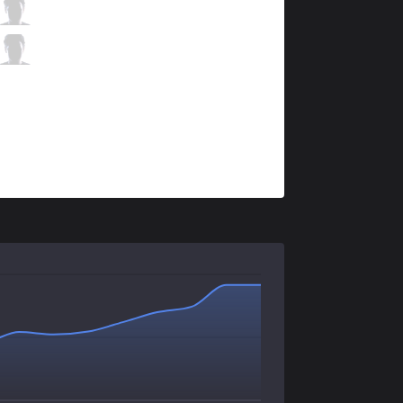
S04
Upset
2 / 2 / 3
S04
IgNar
1 / 3 / 6