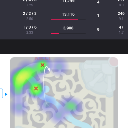
11,746
4
1.25
8.0
2 / 2 / 3
246
13,116
1
2.50
9.1
1 / 3 / 6
47
3,908
9
2.33
1.7