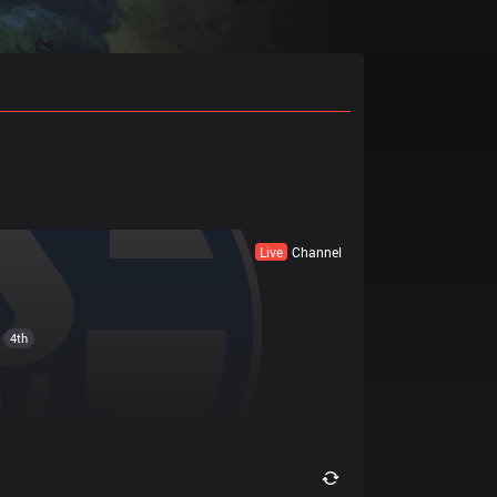
Live
Channel
4th