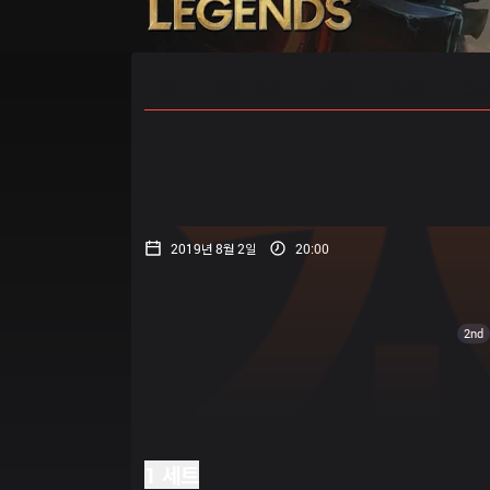
홈
경기 일정
순위
통계
승부
2019년 8월 2일
20:00
2nd
1 세트