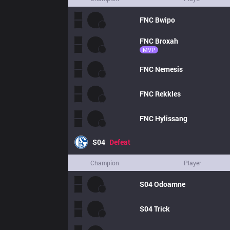
FNC
Bwipo
FNC
Broxah
MVP
FNC
Nemesis
FNC
Rekkles
FNC
Hylissang
S04
Defeat
Champion
Player
S04
Odoamne
S04
Trick