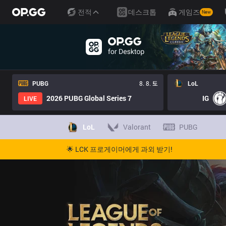
전적
데스크톱
게임즈
New
PUBG
8. 8. 토
LoL
2026 PUBG Global Series 7
IG
LIVE
LoL
Valorant
PUBG
🌟 LCK 프로게이머에게 과외 받기!