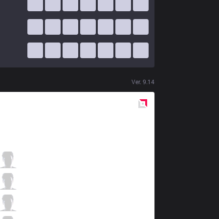
Ver.
9.14
Red
Side
S04
Odoamne
1 / 3 / 3
S04
Trick
1 / 3 / 3
S04
Abbedagge
2 / 4 / 3