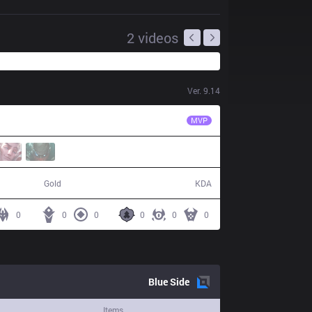
2
videos
Ver.
9.14
FNC
Broxah
MVP
41,190
7 / 15 / 18
Gold
KDA
0
0
0
0
0
0
Blue
Side
Items