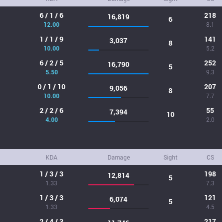
6 / 1 / 6
218
16,819
6
12.00
8.1
1 / 1 / 9
141
3,037
8
10.00
5.2
6 / 2 / 5
252
16,790
5
5.50
9.3
0 / 1 / 10
207
9,056
8
10.00
7.7
2 / 2 / 6
55
7,394
10
4.00
2.0
KDA
Damage
Sight
CS
1 / 3 / 3
198
12,814
5
1.33
7.3
1 / 3 / 3
121
6,074
5
1.33
4.5
2 / 4 / 3
217