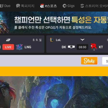
Duo
톡피지지
e스포츠
Gigs
스트리머 오버
8. 9. 일
LoL
LNG
DK
KT
LIVE
08:00