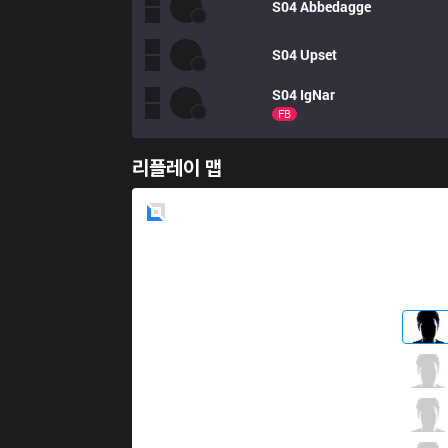
S04
Abbedagge
S04
Upset
S04
IgNar
FB
리플레이 맵
Blue
Side
FNC
Bwipo
6 / 1 / 6
FNC
Broxah
1 / 1 / 9
FNC
Nemesis
6 / 2 / 5