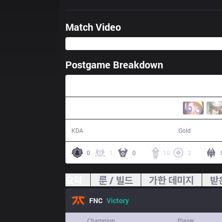
Match Video
Postgame Breakdown
26:58
15 / 7 / 36
51,656
KDA
Gold
0
1
0
10
2
요약
룬 / 빌드
가한 데미지
받
FNC
Victory
Champion
Player