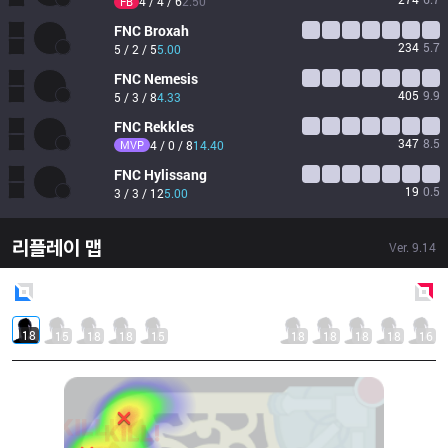
4 / 4 / 6
2.50
FB
FNC
Broxah
234
5.7
5 / 2 / 5
5.00
FNC
Nemesis
405
9.9
5 / 3 / 8
4.33
FNC
Rekkles
347
8.5
MVP
4 / 0 / 8
14.40
FNC
Hylissang
19
0.5
3 / 3 / 12
5.00
리플레이 맵
Ver.
9.14
Blue
Side
Red
Side
18
15
18
18
15
18
18
18
18
16