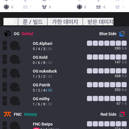
0
1
0
0
0
3
요약
룬 / 빌드
가한 데미지
받은 데미지
OG
Defeat
Blue
Side
OG
Alphari
390
9.6
5 / 4 / 3
2.00
OG
Kold
147
3.6
0 / 6 / 8
1.33
OG
nukeduck
368
9.0
1 / 3 / 2
1.00
OG
Patrik
350
8.6
5 / 2 / 4
4.50
OG
mithy
67
1.6
1 / 6 / 8
1.50
FNC
Victory
Red
Side
FNC
Bwipo
274
6.7