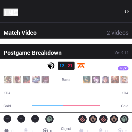
1 세트
Match Video
2
videos
Postgame Breakdown
Ver.
9.14
결과
FNC
Rekkles
OG
12
21
FNC
40:44
MVP
Bans
12 / 21 / 25
21 / 12 / 39
KDA
KDA
70,508
82,825
Gold
Gold
Object
0
3
0
1
11
5