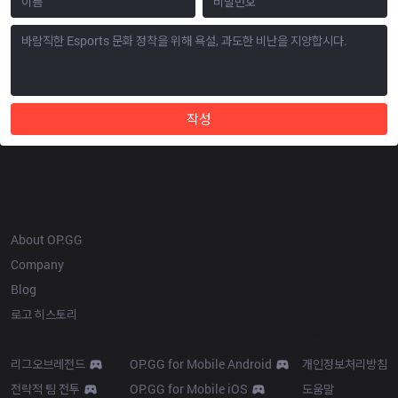
작성
OP.GG
About OP.GG
Company
Blog
로고 히스토리
Products
Resources
리그오브레전드
OP.GG for Mobile Android
개인정보처리방침
전략적 팀 전투
OP.GG for Mobile iOS
도움말