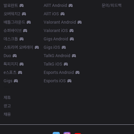
발로란트
AllT Android
문의/피드백
오버워치2
AllT iOS
배틀그라운드
Valorant Android
슈퍼바이브
Valorant iOS
데스크톱
Gigs Android
스트리머 오버레이
Gigs iOS
Duo
TalkG Android
톡피지지
TalkG iOS
e스포츠
Esports Android
Gigs
Esports iOS
More
제휴
광고
채용