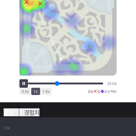
27:40
✕
◆
0.5
x
1
x
1.5
x
경로
킬
오브젝트
골드
경험치
12k