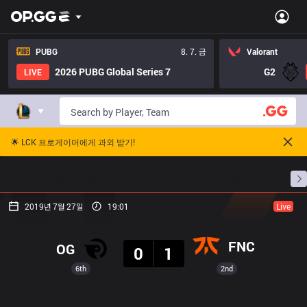
PUBG
8. 7. 금
Valorant
2026 PUBG Global Series 7
G2
LIVE
🌟 LCK 프로게이머에게 과외 받기!
홈
경기 일정
순위
통계
승부 예측
프로빌
2019년 7월 27일
19:01
Live
결과
FNC
OG
0
1
6th
2nd