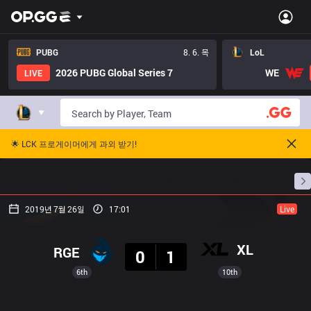
PUBG
8. 6. 목
LoL
2026 PUBG Global Series 7
WE
LIVE
🌟 LCK 프로게이머에게 과외 받기!
홈
경기 일정
순위
통계
승부 예측
프로빌
2019년 7월 26일
17:01
Live
결과
XL
RGE
0
1
6th
10th