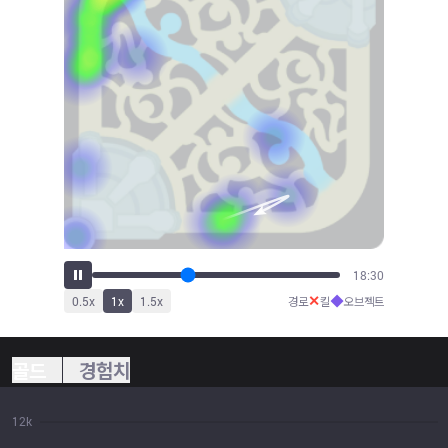
20:26
✕
◆
0.5
x
1
x
1.5
x
경로
킬
오브젝트
골드
경험치
12k