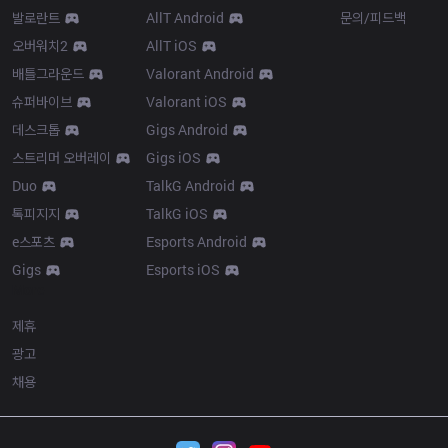
발로란트
AllT Android
문의/피드백
오버워치2
AllT iOS
배틀그라운드
Valorant Android
슈퍼바이브
Valorant iOS
데스크톱
Gigs Android
스트리머 오버레이
Gigs iOS
Duo
TalkG Android
톡피지지
TalkG iOS
e스포츠
Esports Android
Gigs
Esports iOS
More
제휴
광고
채용