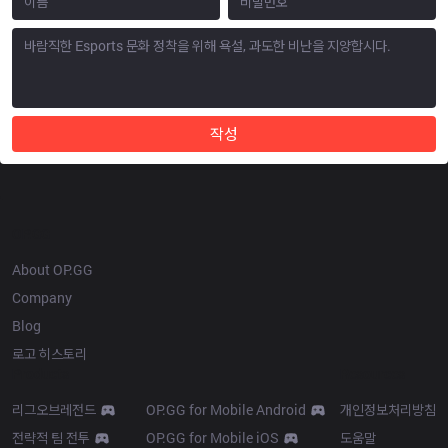
작성
OP.GG
About OP.GG
Company
Blog
로고 히스토리
Products
Resources
리그오브레전드
OP.GG for Mobile Android
개인정보처리방침
전략적 팀 전투
OP.GG for Mobile iOS
도움말