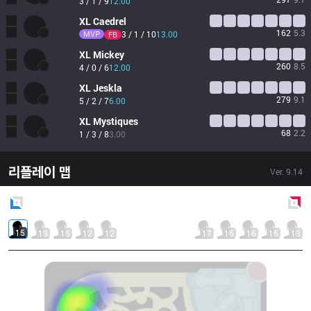
3 / 1 / 9
12.00
XL
Caedrel
162
5.3
MVP
3 / 1 / 10
13.00
FB
XL
Mickey
260
8.5
4 / 0 / 6
12.00
XL
Jeskla
279
9.1
5 / 2 / 7
6.00
XL
Mystiques
68
2.2
1 / 3 / 8
3.00
리플레이 맵
Ver.
9.14
Blue
Side
Red
Side
15
13
15
12
12
17
15
16
15
13