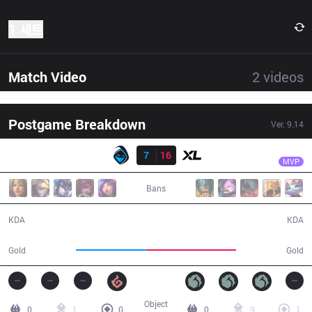
1 세트
Match Video
2
videos
Postgame Breakdown
Ver.
9.14
결과
XL
Caedrel
RGE
7
16
XL
30:33
MVP
Bans
7 / 16 / 20
16 / 7 / 40
KDA
KDA
47,562
60,999
Gold
Gold
Object
0
1
0
0
9
1