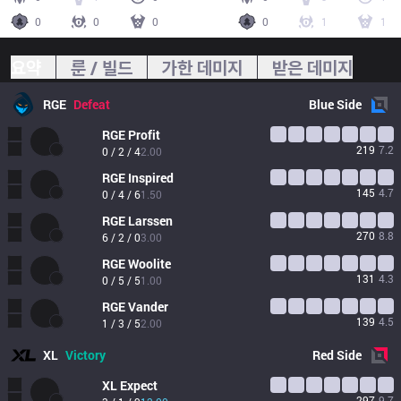
0
0
0
0
1
1
요약
룬 / 빌드
가한 데미지
받은 데미지
RGE
Defeat
Blue
Side
RGE
Profit
219
7.2
0 / 2 / 4
2.00
RGE
Inspired
145
4.7
0 / 4 / 6
1.50
RGE
Larssen
270
8.8
6 / 2 / 0
3.00
RGE
Woolite
131
4.3
0 / 5 / 5
1.00
RGE
Vander
139
4.5
1 / 3 / 5
2.00
XL
Victory
Red
Side
XL
Expect
297
9.7