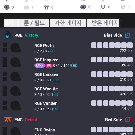
0
0
2
0
1
0
요약
룬 / 빌드
가한 데미지
받은 데미지
RGE
Victory
Blue
Side
RGE
Profit
222
6.7
5 / 2 / 9
7.00
RGE
Inspired
160
4.8
MVP
8 / 1 / 11
19.00
FB
RGE
Larssen
210
6.3
2 / 0 / 12
16.80
RGE
Woolite
320
9.6
8 / 0 / 10
21.60
RGE
Vander
14
0.4
2 / 0 / 16
21.60
FNC
Defeat
Red
Side
FNC
Bwipo
257
7.7