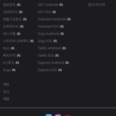
발로란트
AllT Android
문의/피드백
오버워치2
AllT iOS
배틀그라운드
Valorant Android
슈퍼바이브
Valorant iOS
데스크톱
Gigs Android
스트리머 오버레이
Gigs iOS
Duo
TalkG Android
톡피지지
TalkG iOS
e스포츠
Esports Android
Gigs
Esports iOS
More
제휴
광고
채용