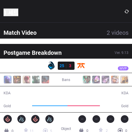
1 세트
Match Video
2
videos
Postgame Breakdown
Ver.
9.13
결과
RGE
Inspired
RGE
25
3
FNC
33:13
MVP
Bans
25 / 3 / 58
3 / 25 / 4
KDA
KDA
62,175
56,625
Gold
Gold
Object
0
2
0
0
11
5