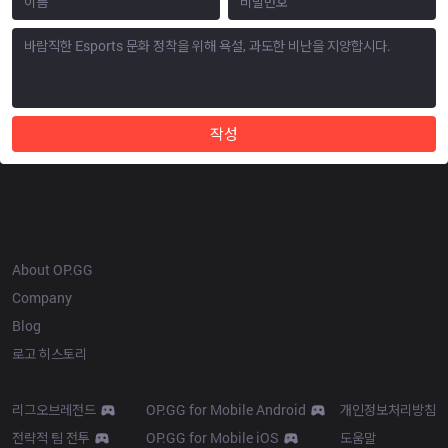
작성
OP.GG
About OP.GG
Company
Blog
로고 히스토리
Products
Resources
리그오브레전드
OP.GG for Mobile Android
개인정보처리방침
전략적 팀 전투
OP.GG for Mobile iOS
도움말