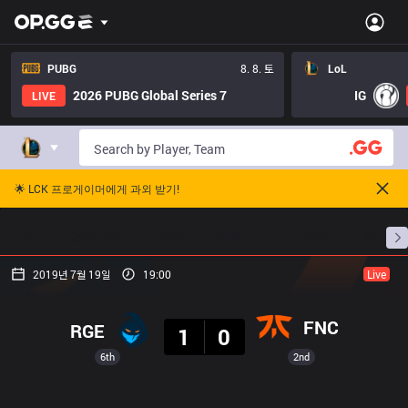
PUBG
8. 8. 토
LoL
2026 PUBG Global Series 7
IG
LIVE
🌟 LCK 프로게이머에게 과외 받기!
홈
경기 일정
순위
통계
승부 예측
프로빌
2019년 7월 19일
19:00
Live
결과
FNC
RGE
1
0
6th
2nd