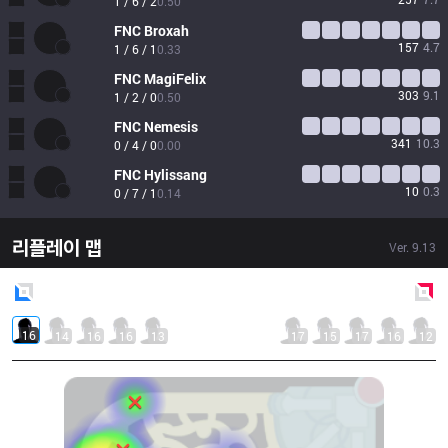
1 / 6 / 2
0.50
FNC
Broxah
157
4.7
1 / 6 / 1
0.33
FNC
MagiFelix
303
9.1
1 / 2 / 0
0.50
FNC
Nemesis
341
10.3
0 / 4 / 0
0.00
FNC
Hylissang
10
0.3
0 / 7 / 1
0.14
리플레이 맵
Ver.
9.13
Blue
Side
Red
Side
16
14
16
16
13
17
15
17
16
12