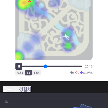
22:28
✕
◆
0.5
x
1
x
1.5
x
경로
킬
오브젝트
골드
경험치
9k