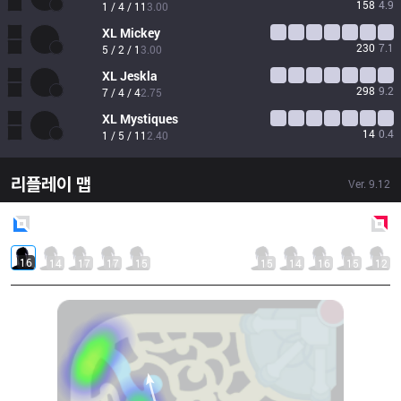
158
4.9
1 / 4 / 11
3.00
XL
Mickey
230
7.1
5 / 2 / 1
3.00
XL
Jeskla
298
9.2
7 / 4 / 4
2.75
XL
Mystiques
14
0.4
1 / 5 / 11
2.40
리플레이 맵
Ver.
9.12
Blue
Side
Red
Side
16
14
17
17
15
15
14
16
15
12