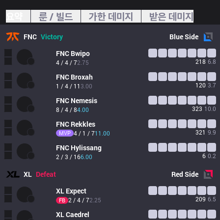
요약
룬 / 빌드
가한 데미지
받은 데미지
FNC
Victory
Blue
Side
FNC
Bwipo
218
6.8
4 / 4 / 7
2.75
FNC
Broxah
120
3.7
1 / 4 / 11
3.00
FNC
Nemesis
323
10.0
8 / 4 / 8
4.00
FNC
Rekkles
321
9.9
MVP
4 / 1 / 7
11.00
FNC
Hylissang
6
0.2
2 / 3 / 16
6.00
XL
Defeat
Red
Side
XL
Expect
209
6.5
2 / 4 / 7
2.25
FB
XL
Caedrel