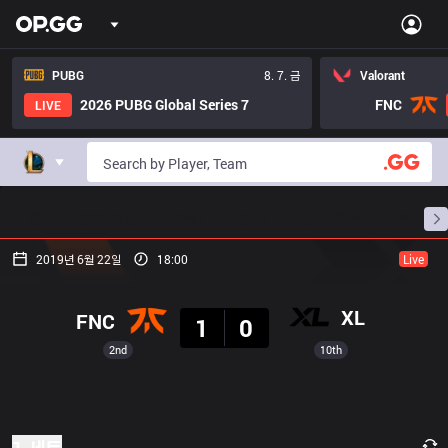
PUBG
8. 7. 금
Valorant
2026 PUBG Global Series 7
FNC
LIVE
홈
경기 일정
순위
통계
승부 예측
프로빌
2019년 6월 22일
18:00
Live
결과
XL
FNC
1
0
2nd
10th