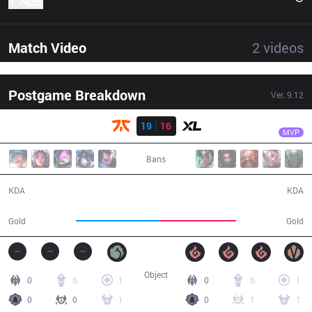
1 세트
Match Video
2
videos
Postgame Breakdown
Ver.
9.12
결과
FNC
Rekkles
FNC
19
16
XL
32:17
MVP
Bans
19 / 16 / 49
16 / 19 / 34
KDA
KDA
62,064
57,484
Gold
Gold
Object
0
6
1
0
6
1
0
0
1
0
1
1