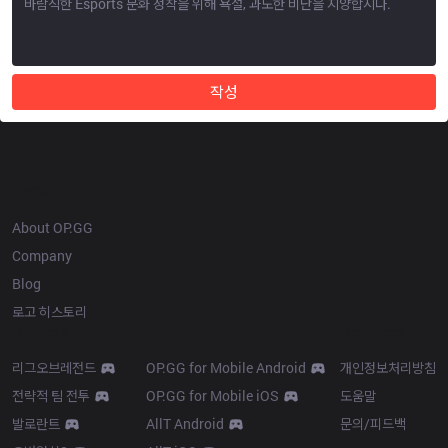
작성
OP.GG
About OP.GG
Company
Blog
로고 히스토리
Products
Resources
리그오브레전드
OP.GG for Mobile Android
개인정보처리방침
전략적 팀 전투
OP.GG for Mobile iOS
도움말
발로란트
AllT Android
문의/피드백