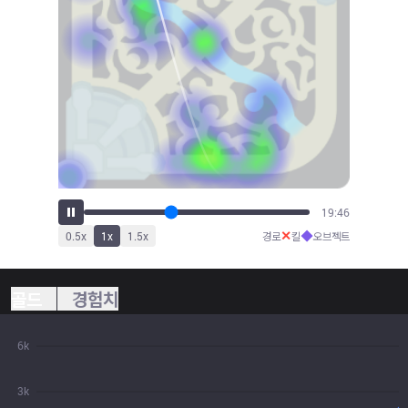
20:59
✕
◆
0.5
x
1
x
1.5
x
경로
킬
오브젝트
골드
경험치
6k
3k