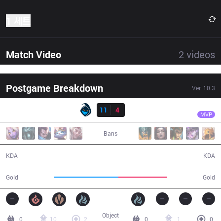
1 세트
Match Video
2
videos
Postgame Breakdown
Ver.
10.3
결과
RGE
Inspired
RGE
11
4
SK
27:32
MVP
Bans
11 / 4 / 23
4 / 11 / 3
KDA
KDA
55,148
41,851
Gold
Gold
Object
0
10
2
0
1
0