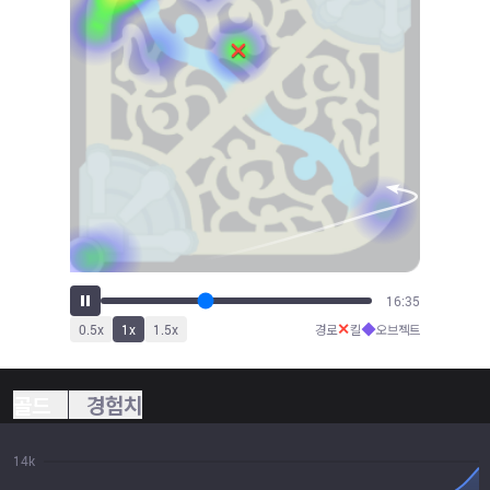
17:52
✕
◆
0.5
x
1
x
1.5
x
경로
킬
오브젝트
골드
경험치
14k