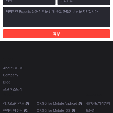
작성
OP.GG
About OP.GG
Company
Blog
로고 히스토리
Products
Resources
리그오브레전드
OP.GG for Mobile Android
개인정보처리방침
전략적 팀 전투
OP.GG for Mobile iOS
도움말