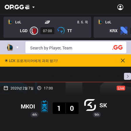
LoL
8. 6. 목
LoL
LGD
TT
KRX
07:00
🌟 LCK 프로게이머에게 과외 받기!
홈
경기 일정
순위
통계
승부 예측
프로빌
2020년 2월 7일
17:00
Live
결과
SK
MKOI
1
0
4th
9th