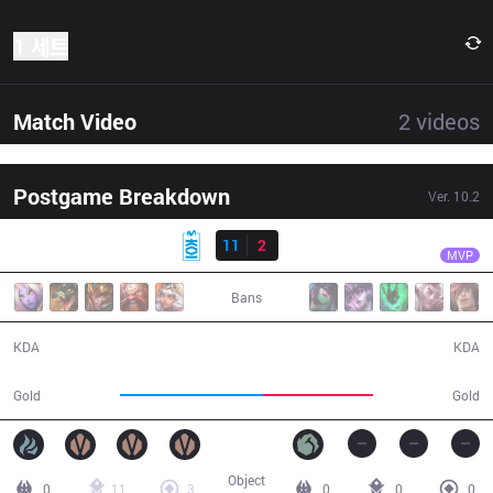
1 세트
Match Video
2
videos
Postgame Breakdown
Ver.
10.2
결과
MKOI
Kaiser
MKOI
11
2
SK
32:34
MVP
Bans
11 / 2 / 24
2 / 11 / 6
KDA
KDA
62,172
47,941
Gold
Gold
Object
0
11
3
0
0
0