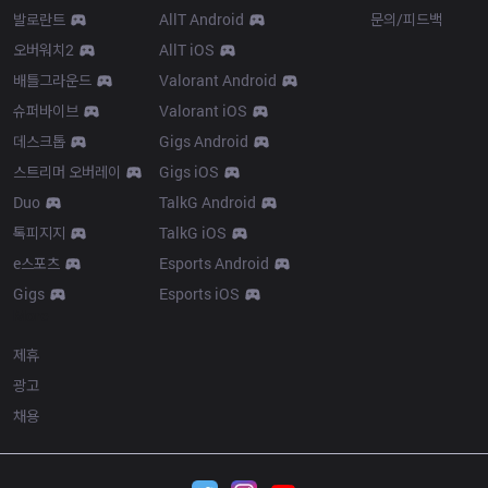
발로란트
AllT Android
문의/피드백
오버워치2
AllT iOS
배틀그라운드
Valorant Android
슈퍼바이브
Valorant iOS
데스크톱
Gigs Android
스트리머 오버레이
Gigs iOS
Duo
TalkG Android
톡피지지
TalkG iOS
e스포츠
Esports Android
Gigs
Esports iOS
More
제휴
광고
채용