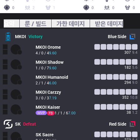
0
2
1
0
0
0
요약
룬 / 빌드
가한 데미지
받은 데미지
MKOI
Victory
Blue
Side
MKOI
Orome
307
9.4
4 / 0 / 4
9.60
MKOI
Shadow
182
5.6
1 / 0 / 7
9.60
MKOI
Humanoid
294
9.0
2 / 1 / 4
6.00
MKOI
Carzzy
352
10.8
3 / 0 / 3
7.19
MKOI
Kaiser
38
1.2
MVP
1 / 1 / 6
7.00
FB
SK
Defeat
Red
Side
SK
Sacre
273
8.4