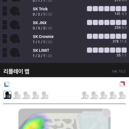
0 / 1 / 1
1.00
SK
Trick
141
4.3
0 / 2 / 1
0.50
SK
JNX
259
8.0
0 / 5 / 2
0.40
SK
Crownie
378
11.6
1 / 1 / 1
2.00
SK
LIMIT
35
1.1
1 / 2 / 1
1.00
리플레이 맵
Ver.
10.2
Blue
Side
Red
Side
18
15
17
17
12
16
13
16
15
13