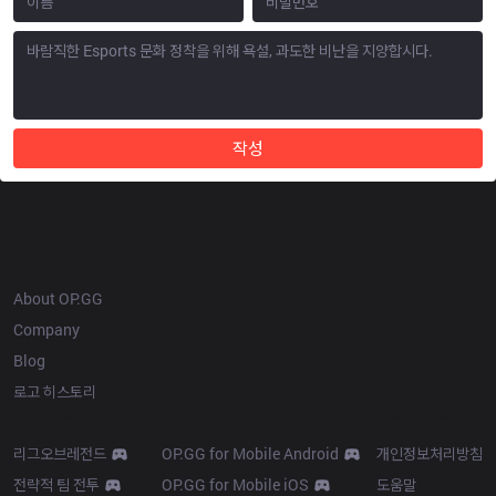
작성
OP.GG
About OP.GG
Company
Blog
로고 히스토리
Products
Resources
리그오브레전드
OP.GG for Mobile Android
개인정보처리방침
전략적 팀 전투
OP.GG for Mobile iOS
도움말