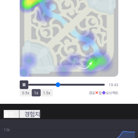
21:29
✕
◆
0.5
x
1
x
1.5
x
경로
킬
오브젝트
골드
경험치
13k