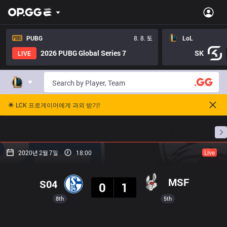
PUBG
8. 8. 토
LoL
2026 PUBG Global Series 7
SK
LIVE
🌟 LCK 프로게이머에게 과외 받기!
홈
경기 일정
순위
통계
승부 예측
프로빌
2020년 2월 7일
18:00
Live
결과
MSF
S04
0
1
8th
5th