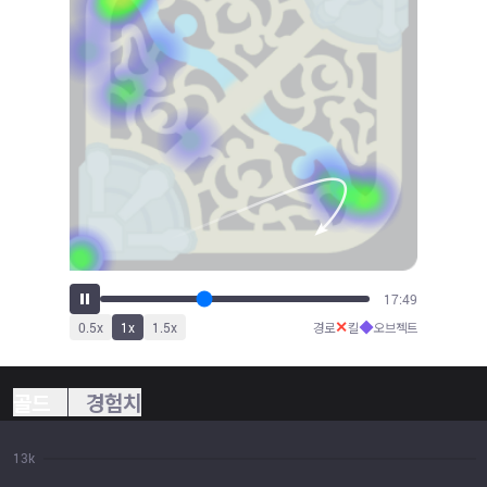
19:45
✕
◆
0.5
x
1
x
1.5
x
경로
킬
오브젝트
골드
경험치
13k