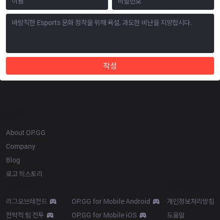
작성
OP.GG
About OP.GG
Company
Blog
로고 히스토리
Products
Resources
리그오브레전드
OP.GG for Mobile Android
개인정보처리방침
전략적 팀 전투
OP.GG for Mobile iOS
도움말