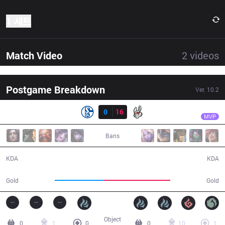
1 세트
Match Video
2
videos
Postgame Breakdown
Ver.
10.2
결과
MSF
FEBIVEN
S04
0
16
MSF
29:39
MVP
Bans
0 / 16 / 0
16 / 0 / 51
KDA
KDA
42,189
56,569
Gold
Gold
Object
0
1
0
0
10
1