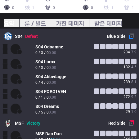
0
1
0
0
1
1
요약
룬 / 빌드
가한 데미지
받은 데미지
S04
Defeat
Blue
Side
S04
Odoamne
234
7.9
0 / 3 / 0
0.00
S04
Lurox
132
4.5
0 / 3 / 0
0.00
S04
Abbedagge
239
8.1
0 / 4 / 0
0.00
S04
FORG1VEN
272
9.2
0 / 1 / 0
0.00
S04
Dreams
29
1.0
0 / 5 / 0
0.00
MSF
Victory
Red
Side
MSF
Dan Dan
244
8.2