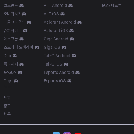
발로란트
AllT Android
문의/피드백
오버워치2
AllT iOS
배틀그라운드
Valorant Android
슈퍼바이브
Valorant iOS
데스크톱
Gigs Android
스트리머 오버레이
Gigs iOS
Duo
TalkG Android
톡피지지
TalkG iOS
e스포츠
Esports Android
Gigs
Esports iOS
More
제휴
광고
채용