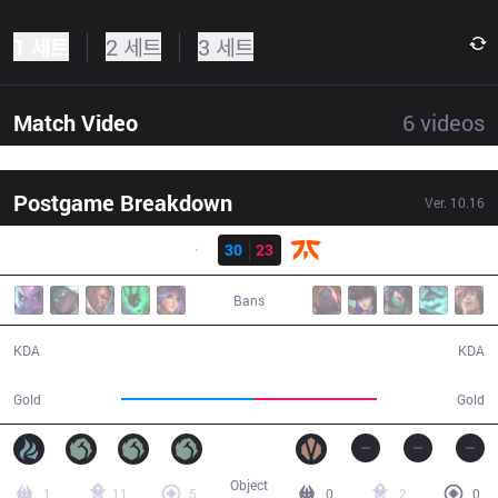
1 세트
2 세트
3 세트
Match Video
6
videos
Postgame Breakdown
Ver.
10.16
결과
G2
30
23
FNC
49:28
Bans
30 / 23 / 57
23 / 30 / 64
KDA
KDA
98,108
92,252
Gold
Gold
Object
1
11
5
0
2
0