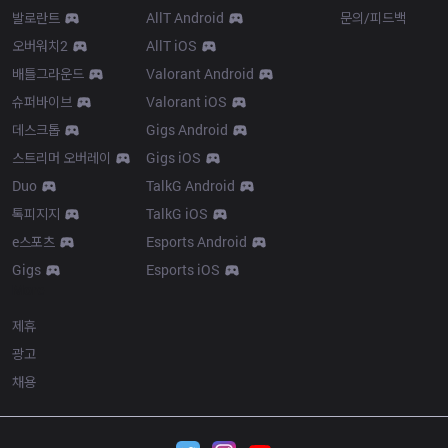
발로란트
AllT Android
문의/피드백
오버워치2
AllT iOS
배틀그라운드
Valorant Android
슈퍼바이브
Valorant iOS
데스크톱
Gigs Android
스트리머 오버레이
Gigs iOS
Duo
TalkG Android
톡피지지
TalkG iOS
e스포츠
Esports Android
Gigs
Esports iOS
More
제휴
광고
채용