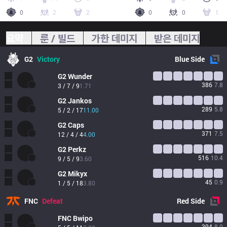
0
2
2
0
0
1
요약
룬 / 빌드
가한 데미지
받은 데미지
G2
Victory
Blue
Side
G2
Wunder
386
7.8
3 / 7 / 9
1.71
G2
Jankos
289
5.8
5 / 2 / 17
11.00
G2
Caps
371
7.5
12 / 4 / 4
4.00
G2
Perkz
516
10.4
9 / 5 / 9
3.60
G2
Mikyx
45
0.9
1 / 5 / 18
3.80
FNC
Defeat
Red
Side
FNC
Bwipo
394
8.0