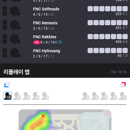
5 / 5 / 11
3.20
FNC
Selfmade
253
5.1
4 / 6 / 13
2.83
FNC
Nemesis
431
8.7
3 / 6 / 13
2.66
FNC
Rekkles
436
8.8
9 / 4 / 10
4.75
FB
FNC
Hylissang
50
1.0
2 / 9 / 17
2.11
리플레이 맵
Ver.
10.16
Blue
Side
Red
Side
18
18
18
18
18
18
18
18
18
17