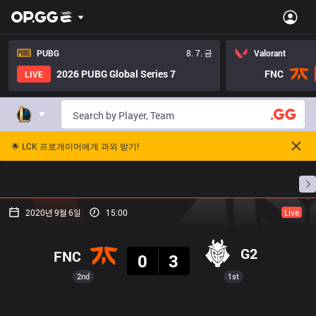
PUBG
8. 7. 금
Valorant
2026 PUBG Global Series 7
FNC
LIVE
🌟 LCK 프로게이머에게 과외 받기!
홈
경기 일정
순위
통계
승부 예측
프로빌
2020년 9월 6일
15:00
Live
결과
G2
FNC
0
3
2nd
1st