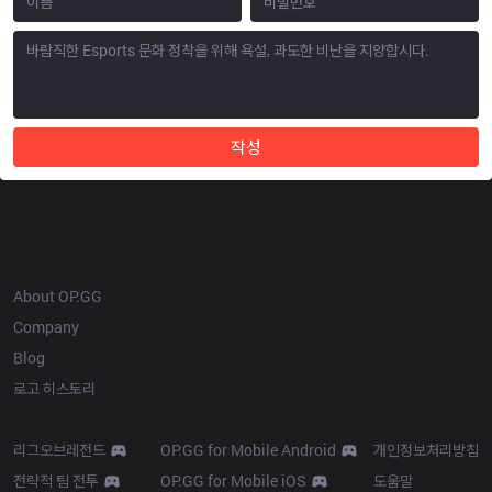
작성
OP.GG
About OP.GG
Company
Blog
로고 히스토리
Products
Resources
리그오브레전드
OP.GG for Mobile Android
개인정보처리방침
전략적 팀 전투
OP.GG for Mobile iOS
도움말