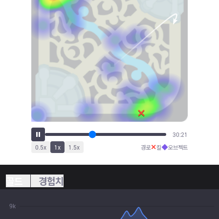
33:36
✕
◆
0.5
x
1
x
1.5
x
경로
킬
오브젝트
골드
경험치
9k