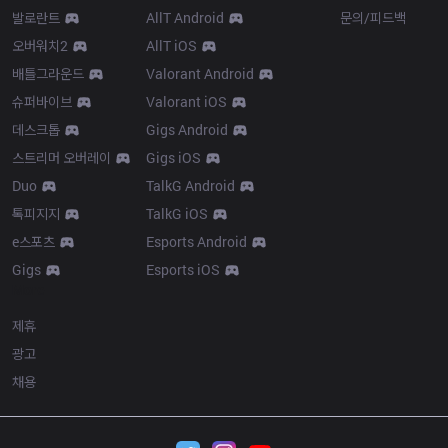
발로란트
AllT Android
문의/피드백
오버워치2
AllT iOS
배틀그라운드
Valorant Android
슈퍼바이브
Valorant iOS
데스크톱
Gigs Android
스트리머 오버레이
Gigs iOS
Duo
TalkG Android
톡피지지
TalkG iOS
e스포츠
Esports Android
Gigs
Esports iOS
More
제휴
광고
채용