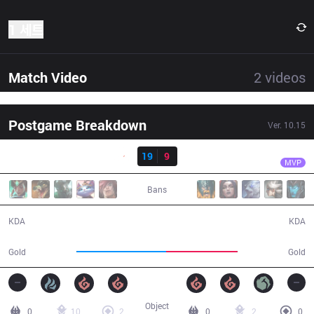
1 세트
Match Video
2
videos
Postgame Breakdown
Ver.
10.15
결과
G2
Caps
G2
19
9
SK
35:47
MVP
Bans
19 / 9 / 32
9 / 19 / 24
KDA
KDA
69,507
55,220
Gold
Gold
Object
0
10
2
0
2
0