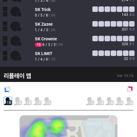
1 / 3 / 4
1.66
SK
Trick
143
4.0
0 / 5 / 8
1.60
SK
Zazee
331
9.3
1 / 4 / 3
1.00
SK
Crownie
326
9.1
6 / 3 / 3
3.00
FB
SK
LIMIT
32
0.9
1 / 4 / 6
1.75
리플레이 맵
Ver.
10.15
Blue
Side
Red
Side
18
16
18
17
13
17
13
16
16
13