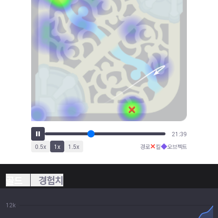
23:42
✕
◆
0.5
x
1
x
1.5
x
경로
킬
오브젝트
골드
경험치
12k