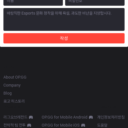
작성
OP.GG
About OP.GG
Company
Blog
로고 히스토리
Products
Resources
리그오브레전드
OP.GG for Mobile Android
개인정보처리방침
전략적 팀 전투
OP.GG for Mobile iOS
도움말