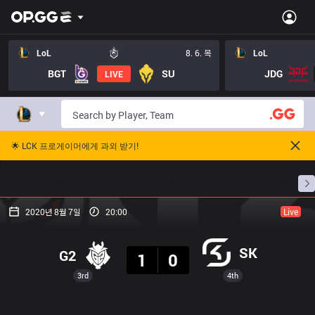
LoL
8. 6. 목
LoL
BGT
SU
JDG
LIVE
🌟 LCK 프로게이머에게 과외 받기!
홈
경기 일정
순위
통계
승부 예측
프로빌
2020년 8월 7일
20:00
Live
결과
SK
G2
1
0
3rd
4th