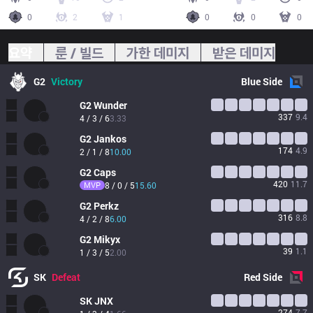
0
2
1
0
0
0
요약
룬 / 빌드
가한 데미지
받은 데미지
G2
Victory
Blue
Side
G2
Wunder
337
9.4
4 / 3 / 6
3.33
G2
Jankos
174
4.9
2 / 1 / 8
10.00
G2
Caps
420
11.7
MVP
8 / 0 / 5
15.60
G2
Perkz
316
8.8
4 / 2 / 8
6.00
G2
Mikyx
39
1.1
1 / 3 / 5
2.00
SK
Defeat
Red
Side
SK
JNX
274
7.7